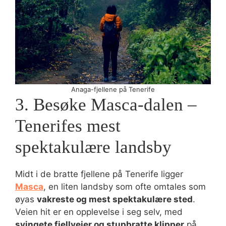
Anaga-fjellene på Tenerife
3. Besøke Masca-dalen –
Tenerifes mest
spektakulære landsby
Midt i de bratte fjellene på Tenerife ligger
Masca
, en liten landsby som ofte omtales som
øyas
vakreste og mest spektakulære sted
.
Veien hit er en opplevelse i seg selv, med
svingete fjellveier og stupbratte klipper
på