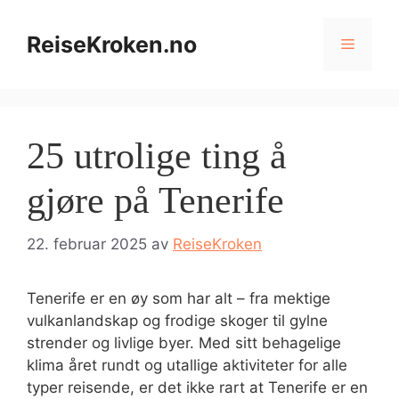
Hopp
til
ReiseKroken.no
Meny
innhold
25 utrolige ting å
gjøre på Tenerife
22. februar 2025
av
ReiseKroken
Tenerife er en øy som har alt – fra mektige
vulkanlandskap og frodige skoger til gylne
strender og livlige byer. Med sitt behagelige
klima året rundt og utallige aktiviteter for alle
typer reisende, er det ikke rart at Tenerife er en