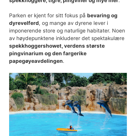
spekkhoggere, tigre, pingviner og mye mer
.
Parken er kjent for sitt fokus på
bevaring og
dyrevelferd
, og mange av dyrene lever i
imponerende store og naturlige habitater. Noen
av høydepunktene inkluderer det spektakulære
spekkhoggershowet, verdens største
pingvinarium og den fargerike
papegøyeavdelingen
.