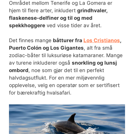
Området mellom Tenerife og La Gomera er
hjem til flere arter, inkludert
grindhvaler,
flaskenese-delfiner og til og med
spekkhoggere
ved visse tider av året.
Det finnes mange
båtturer fra
Los Cristianos
,
Puerto Colón og Los Gigantes
, alt fra små
zodiac-båter til luksuriøse katamaraner. Mange
av turene inkluderer også
snorkling og lunsj
ombord
, noe som gjør det til en perfekt
halvdagsutflukt. For en mer miljøvennlig
opplevelse, velg en operatør som er sertifisert
for bærekraftig hvalsafari.