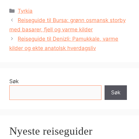
Kategorier
Tyrkia
Reiseguide til Bursa: grønn osmansk storby
med basarer, fjell og varme kilder
Reiseguide til Denizli: Pamukkale, varme
kilder og ekte anatolsk hverdagsliv
Søk
Søk
Nyeste reiseguider