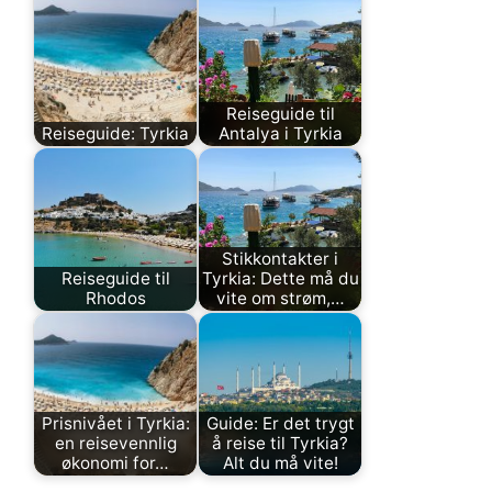
Reiseguide til
Reiseguide: Tyrkia
Antalya i Tyrkia
Stikkontakter i
Reiseguide til
Tyrkia: Dette må du
Rhodos
vite om strøm,…
Prisnivået i Tyrkia:
Guide: Er det trygt
en reisevennlig
å reise til Tyrkia?
økonomi for…
Alt du må vite!