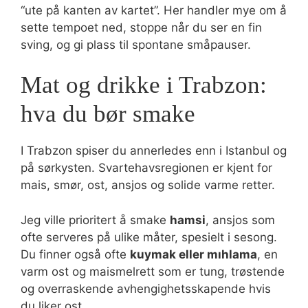
“ute på kanten av kartet”. Her handler mye om å
sette tempoet ned, stoppe når du ser en fin
sving, og gi plass til spontane småpauser.
Mat og drikke i Trabzon:
hva du bør smake
I Trabzon spiser du annerledes enn i Istanbul og
på sørkysten. Svartehavsregionen er kjent for
mais, smør, ost, ansjos og solide varme retter.
Jeg ville prioritert å smake
hamsi
, ansjos som
ofte serveres på ulike måter, spesielt i sesong.
Du finner også ofte
kuymak eller mıhlama
, en
varm ost og maismelrett som er tung, trøstende
og overraskende avhengighetsskapende hvis
du liker ost.