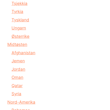
Tsjekkia
Tyrkia
Tyskland
Ungarn
Østerrike
Midtøsten
Afghanistan
Jemen
Jordan
Oman
Qatar
Syria
Nord-Amerika