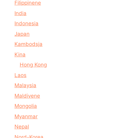
Filippinene
India
Indonesia
Japan
Kambodsja
Kina
Hong Kong
Laos
Malaysia
Maldivene
Mongolia
Myanmar
Nepal
Nord-Korea