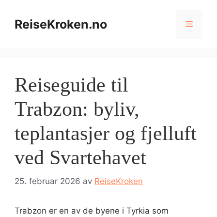
Hopp
til
ReiseKroken.no
Meny
innhold
Reiseguide til
Trabzon: byliv,
teplantasjer og fjelluft
ved Svartehavet
25. februar 2026
av
ReiseKroken
Trabzon er en av de byene i Tyrkia som