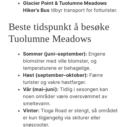
Glacier Point & Tuolumne Meadows
Hiker’s Bus
tilbyr transport for fotturister.
Beste tidspunkt å besøke
Tuolumne Meadows
Sommer (juni–september):
Engene
blomstrer med ville blomster, og
temperaturene er behagelige.
Høst (september–oktober):
Færre
turister og vakre høstfarger.
Vår (mai–juni):
Tidlig i sesongen kan
noen områder være oversvømmet av
smeltevann.
Vinter:
Tioga Road er stengt, så området
er kun tilgjengelig via skiturer eller
snøscooter.