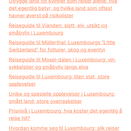
Utrygge land for kvinner som reiser alene: hva
det egentlig betyr, og hvilke land som oftest
havner øverst på risikolister
Reiseguide til Vianden: slott, elv, utsikt og
småbyliv i Luxembourg
Reiseguide til Müllerthal: Luxembourgs “Little
Switzerland” for fotturer, skog og eventyr
Reiseguide til Mosel-dalen i Luxembourg: vin,
sykkelstier og småbyliv langs elva
Reiseguide til Luxembourg: liten stat, store
opplevelser
Unike og spesielle opplevelser i Luxembourg:
smått land, store overraskelser
Prisnivå i Luxembourg: hva koster det egentlig å
reise hit?
Hvordan komme seg til Luxembourg: slik reiser