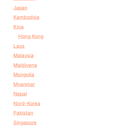
Japan
Kambodsja
Kina
Hong Kong
Laos
Malaysia
Maldivene
Mongolia
Myanmar
Nepal
Nord-Korea
Pakistan
Singapore