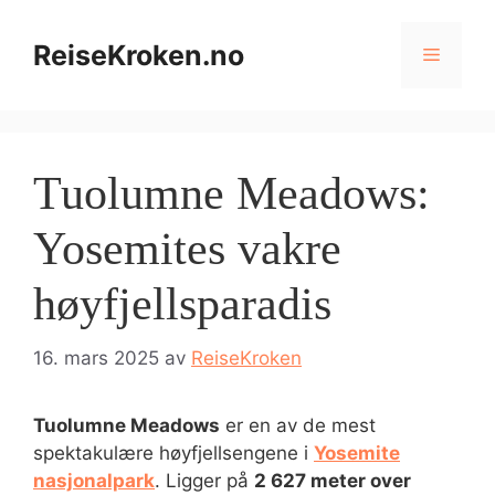
Hopp
til
ReiseKroken.no
Meny
innhold
Tuolumne Meadows:
Yosemites vakre
høyfjellsparadis
16. mars 2025
av
ReiseKroken
Tuolumne Meadows
er en av de mest
spektakulære høyfjellsengene i
Yosemite
nasjonalpark
. Ligger på
2 627 meter over