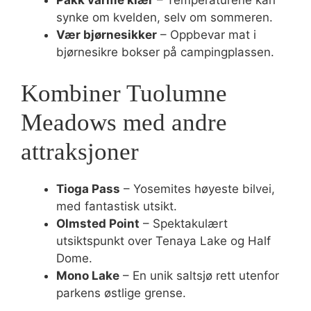
Pakk varme klær
– Temperaturene kan
synke om kvelden, selv om sommeren.
Vær bjørnesikker
– Oppbevar mat i
bjørnesikre bokser på campingplassen.
Kombiner Tuolumne
Meadows med andre
attraksjoner
Tioga Pass
– Yosemites høyeste bilvei,
med fantastisk utsikt.
Olmsted Point
– Spektakulært
utsiktspunkt over Tenaya Lake og Half
Dome.
Mono Lake
– En unik saltsjø rett utenfor
parkens østlige grense.