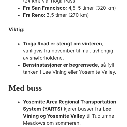
(24 km) via Tioga Pass
Fra San Francisco:
4,5–5 timer (320 km)
Fra Reno:
3,5 timer (270 km)
Viktig:
Tioga Road er stengt om vinteren
,
vanligvis fra november til mai, avhengig
av snøforholdene.
Bensinstasjoner er begrensede
, så fyll
tanken i Lee Vining eller Yosemite Valley.
Med buss
Yosemite Area Regional Transportation
System (YARTS)
kjører busser fra
Lee
Vining og Yosemite Valley
til Tuolumne
Meadows om sommeren.