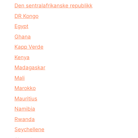
Den sentralafrikanske republikk
DR Kongo
Egypt
Ghana
Kapp Verde
Kenya
Madagaskar
Mali
Marokko
Mauritius
Namibia
Rwanda
Seychellene