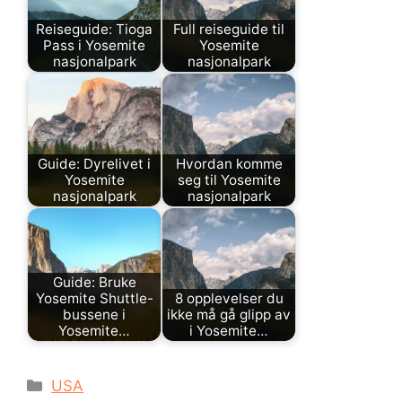
Reiseguide: Tioga
Full reiseguide til
Pass i Yosemite
Yosemite
nasjonalpark
nasjonalpark
Guide: Dyrelivet i
Hvordan komme
Yosemite
seg til Yosemite
nasjonalpark
nasjonalpark
Guide: Bruke
Yosemite Shuttle-
8 opplevelser du
bussene i
ikke må gå glipp av
Yosemite…
i Yosemite…
Kategorier
USA