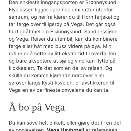
Den enkleste inngangsporten er Brønnøysund.
Flyplassen ligger bare noen minutter utenfor
sentrum, og herfra kjører du til Horn ferjekai og
tar ferge over til Igerøy på Vega. Det går også
hurtigbåt mellom Brønnøysund, Sandnessjøen
og Vega. Reiser du uten bil, kan du kombinere
ferge eller båt med buss videre på øya. Min
rutine er å sette av litt ekstra tid til overfarten
og bare akseptere at sjø og vind kan flytte på
klokkeslett. Ta det som en del av reisen. Og
skulle du komme kjørende nordover eller
sørover langs Kystriksveien, er avstikkeren til
Vega en av de fineste omveiene du kan ta.
Å bo på Vega
Du kan sove helt enkelt, eller gjøre det til en del
av opplevelsen.
Vega Havhotell
er referansen