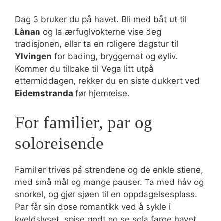
Dag 3 bruker du på havet. Bli med båt ut til
Lånan
og la ærfuglvokterne vise deg
tradisjonen, eller ta en roligere dagstur til
Ylvingen
for bading, bryggemat og øyliv.
Kommer du tilbake til Vega litt utpå
ettermiddagen, rekker du en siste dukkert ved
Eidemstranda
før hjemreise.
For familier, par og
soloreisende
Familier trives på strendene og de enkle stiene,
med små mål og mange pauser. Ta med håv og
snorkel, og gjør sjøen til en oppdagelsesplass.
Par får sin dose romantikk ved å sykle i
kveldslyset, spise godt og se sola farge havet.