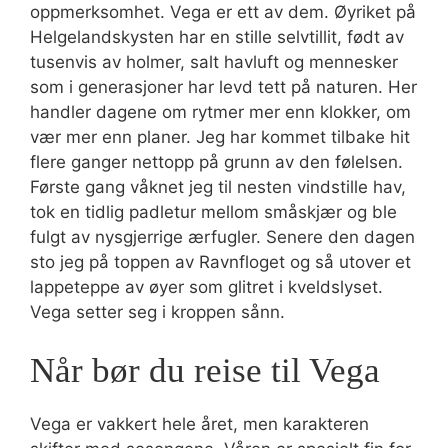
oppmerksomhet. Vega er ett av dem. Øyriket på
Helgelandskysten har en stille selvtillit, født av
tusenvis av holmer, salt havluft og mennesker
som i generasjoner har levd tett på naturen. Her
handler dagene om rytmer mer enn klokker, om
vær mer enn planer. Jeg har kommet tilbake hit
flere ganger nettopp på grunn av den følelsen.
Første gang våknet jeg til nesten vindstille hav,
tok en tidlig padletur mellom småskjær og ble
fulgt av nysgjerrige ærfugler. Senere den dagen
sto jeg på toppen av Ravnfloget og så utover et
lappeteppe av øyer som glitret i kveldslyset.
Vega setter seg i kroppen sånn.
Når bør du reise til Vega
Vega er vakkert hele året, men karakteren