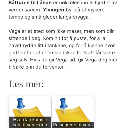
Båtturen til Lånan
er nøkkelen inn til hjertet av
verdensarven.
Ylvingen
byr på et mykere
tempo og små gleder langs brygga.
Vega er et sted som ikke maser, men som blir
sittende i deg. Kom hit for å puste, for å la
havet rydde litt i tankene, og for å kjenne hvor
godt det er at noen landskap fortsatt får være
seg selv. Hvis du gir Vega tid, gir Vega deg mer
tilbake enn du forventer.
Les mer:
Hvordan komme
seg til Vega: den
Reiseguide til Vega