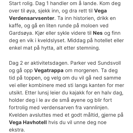
Start rolig. Dag 1 handler om å lande. Kom deg
over til øya, sjekk inn, og dra rett til
Vega
Verdensarvsenter
. Ta inn historien, drikk en
kaffe, og gå en liten runde på moloen ved
Gardsøya. Kjør eller sykle videre til
Nes
og finn
deg en vik i kveldslyset. Middag på hotellet eller
enkel mat på hytta, alt etter stemning.
Dag 2 er aktivitetsdagen. Parker ved Sundsvoll
og gå opp
Vegatrappa
om morgenen. Ta deg
tid på toppen, og velg om du vil gå ned samme
vei eller kombinere med sti langs kanten for mer
utsikt. Etter lunsj leier du kajakk for en halv dag,
holder deg i le av de små øyene og blir fort
fortrolig med verdensarven fra vannlinjen.
Kvelden avsluttes med et godt måltid, gjerne på
Vega Havhotell
hvis du vil unne deg noe
ekstra.