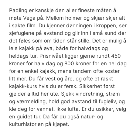
Padling er kanskje den aller fineste måten å
møte Vega på. Mellom holmer og skjær skjer alt
i sakte film. Du kjenner dønningen i kroppen, ser
sjøfuglene på avstand og glir inn i små sund der
det føles som om tiden står stille. Det er mulig å
leie kajakk på øya, både for halvdags og
heldags tur. Prisnivået ligger gjerne rundt 450
kroner for halv dag og 800 kroner for en hel dag
for en enkel kajakk, mens tandem ofte koster
litt mer. Du får vest og åre, og ofte et raskt
kajakk-kurs hvis du er fersk. Sikkerhet først
gjelder alltid her ute. Sjekk vindretning, strøm
og værmelding, hold god avstand til fugleliv, og
kle deg for vannet, ikke lufta. Er du usikker, velg
en guidet tur. Da får du også natur- og
kulturhistorien på kjøpet.