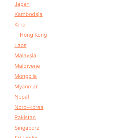
Japan
Kambodsja
Kina
Hong Kong
Laos
Malaysia
Maldivene
Mongolia
Myanmar
Nepal
Nord-Korea
Pakistan
Singapore