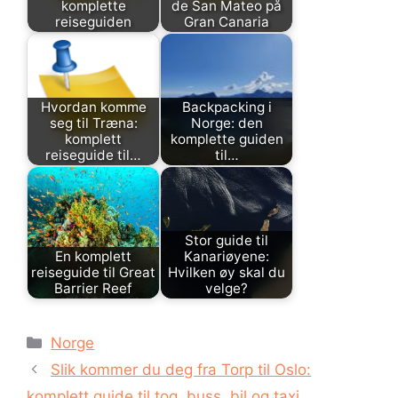
komplette
de San Mateo på
reiseguiden
Gran Canaria
Hvordan komme
Backpacking i
seg til Træna:
Norge: den
komplett
komplette guiden
reiseguide til…
til…
Stor guide til
En komplett
Kanariøyene:
reiseguide til Great
Hvilken øy skal du
Barrier Reef
velge?
Kategorier
Norge
Slik kommer du deg fra Torp til Oslo:
komplett guide til tog, buss, bil og taxi