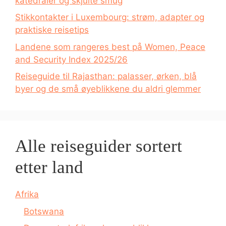
katedraler og skjulte smug
Stikkontakter i Luxembourg: strøm, adapter og
praktiske reisetips
Landene som rangeres best på Women, Peace
and Security Index 2025/26
Reiseguide til Rajasthan: palasser, ørken, blå
byer og de små øyeblikkene du aldri glemmer
Alle reiseguider sortert
etter land
Afrika
Botswana