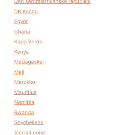
Den sentralafrikanske republikk
DR Kongo
Egypt
Ghana
Kapp Verde
Kenya
Madagaskar
Mali
Marokko
Mauritius
Namibia
Rwanda
Seychellene
Sierra Leone