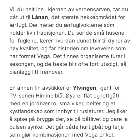
Vil du helt inn i kjernen av verdensarven, tar du
båt ut til
Lånan
, det største hekkeområdet for
ærfugl. Der møter du ærfuglvokterne som
holder liv i tradisjonen. Du ser de små husene
for fuglene, lærer hvordan dunet blir til dyner av
høy kvalitet, og får historien om leveveien som
har formet Vega. Det finnes organiserte turer i
sesongen, og de beste blir ofte fort utsolgt, så
planlegg litt fremover.
En annen fin avstikker er
Ylvingen
, kjent for
TV-serien Himmelblå. Øya er flat og lettgått,
med en jordnær ro, små viker, beiter og et
kystlandskap som innbyr til rusleturer. Jeg liker
å spise på brygga der, se på båtlivet og bare la
pulsen synke. Det går både hurtigbåt og ferje
som gjør kombinasjonen med Vega enkel.