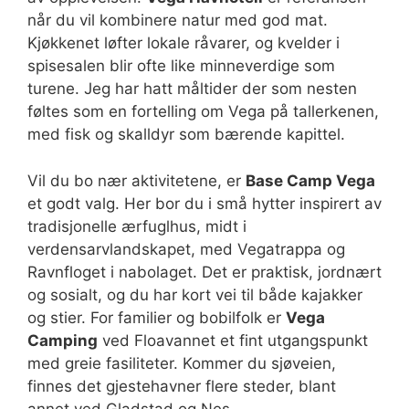
når du vil kombinere natur med god mat.
Kjøkkenet løfter lokale råvarer, og kvelder i
spisesalen blir ofte like minneverdige som
turene. Jeg har hatt måltider der som nesten
føltes som en fortelling om Vega på tallerkenen,
med fisk og skalldyr som bærende kapittel.
Vil du bo nær aktivitetene, er
Base Camp Vega
et godt valg. Her bor du i små hytter inspirert av
tradisjonelle ærfuglhus, midt i
verdensarvlandskapet, med Vegatrappa og
Ravnfloget i nabolaget. Det er praktisk, jordnært
og sosialt, og du har kort vei til både kajakker
og stier. For familier og bobilfolk er
Vega
Camping
ved Floavannet et fint utgangspunkt
med greie fasiliteter. Kommer du sjøveien,
finnes det gjestehavner flere steder, blant
annet ved Gladstad og Nes.