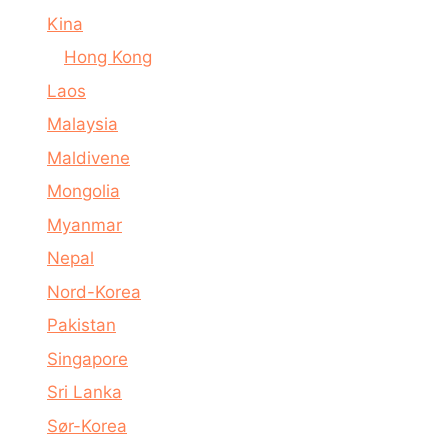
Kina
Hong Kong
Laos
Malaysia
Maldivene
Mongolia
Myanmar
Nepal
Nord-Korea
Pakistan
Singapore
Sri Lanka
Sør-Korea