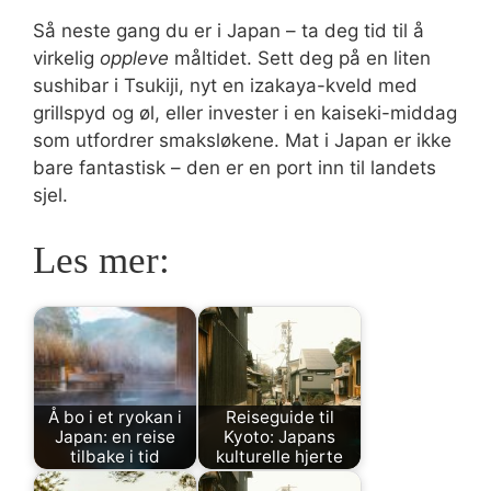
Så neste gang du er i Japan – ta deg tid til å
virkelig
oppleve
måltidet. Sett deg på en liten
sushibar i Tsukiji, nyt en izakaya-kveld med
grillspyd og øl, eller invester i en kaiseki-middag
som utfordrer smaksløkene. Mat i Japan er ikke
bare fantastisk – den er en port inn til landets
sjel.
Les mer:
Å bo i et ryokan i
Reiseguide til
Japan: en reise
Kyoto: Japans
tilbake i tid
kulturelle hjerte