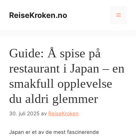
Hopp
til
ReiseKroken.no
Meny
innhold
Guide: Å spise på
restaurant i Japan – en
smakfull opplevelse
du aldri glemmer
30. juli 2025
av
ReiseKroken
Japan er et av de mest fascinerende