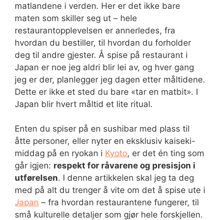
matlandene i verden. Her er det ikke bare
maten som skiller seg ut – hele
restaurantopplevelsen er annerledes, fra
hvordan du bestiller, til hvordan du forholder
deg til andre gjester. Å spise på restaurant i
Japan er noe jeg aldri blir lei av, og hver gang
jeg er der, planlegger jeg dagen etter måltidene.
Dette er ikke et sted du bare «tar en matbit». I
Japan blir hvert måltid et lite ritual.
Enten du spiser på en sushibar med plass til
åtte personer, eller nyter en eksklusiv kaiseki-
middag på en ryokan i
Kyoto
, er det én ting som
går igjen:
respekt for råvarene og presisjon i
utførelsen
. I denne artikkelen skal jeg ta deg
med på alt du trenger å vite om det å spise ute i
Japan
– fra hvordan restaurantene fungerer, til
små kulturelle detaljer som gjør hele forskjellen.