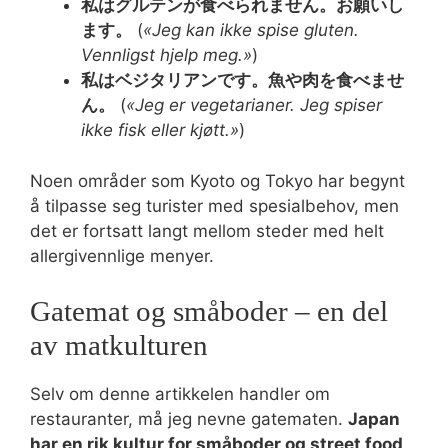
私はグルテンが食べられません。お願いし
ます。
(
«Jeg kan ikke spise gluten.
Vennligst hjelp meg.»
)
私はベジタリアンです。魚や肉を食べませ
ん。
(
«Jeg er vegetarianer. Jeg spiser
ikke fisk eller kjøtt.»
)
Noen områder som Kyoto og Tokyo har begynt
å tilpasse seg turister med spesialbehov, men
det er fortsatt langt mellom steder med helt
allergivennlige menyer.
Gatemat og småboder – en del
av matkulturen
Selv om denne artikkelen handler om
restauranter, må jeg nevne gatematen.
Japan
har en rik kultur for småboder og street food
,