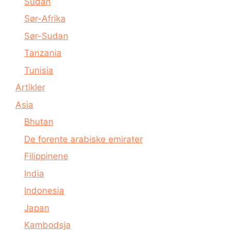
Sudan
Sør-Afrika
Sør-Sudan
Tanzania
Tunisia
Artikler
Asia
Bhutan
De forente arabiske emirater
Filippinene
India
Indonesia
Japan
Kambodsja