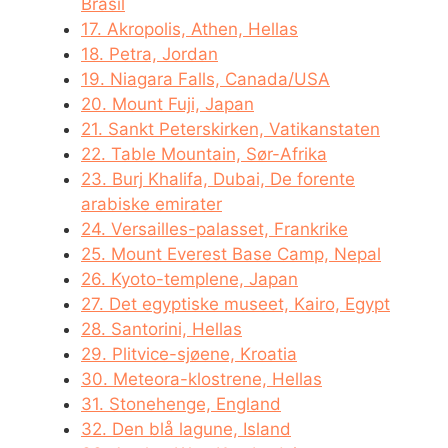
Brasil
17. Akropolis, Athen, Hellas
18. Petra, Jordan
19. Niagara Falls, Canada/USA
20. Mount Fuji, Japan
21. Sankt Peterskirken, Vatikanstaten
22. Table Mountain, Sør-Afrika
23. Burj Khalifa, Dubai, De forente
arabiske emirater
24. Versailles-palasset, Frankrike
25. Mount Everest Base Camp, Nepal
26. Kyoto-templene, Japan
27. Det egyptiske museet, Kairo, Egypt
28. Santorini, Hellas
29. Plitvice-sjøene, Kroatia
30. Meteora-klostrene, Hellas
31. Stonehenge, England
32. Den blå lagune, Island