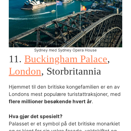
Sydney med Sydney Opera House
11.
Buckingham Palace
,
London
, Storbritannia
Hjemmet til den britiske kongefamilien er en av
Londons mest populære turistattraksjoner, med
flere millioner besøkende hvert år
.
Hva gjør det spesielt?
Palasset er et symbol på det britiske monarkiet
og er kjent for sin vakre fasade, vaktskiftet og