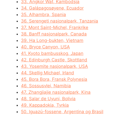
33. Angkor Wat, Kambodsja
34. Galápagosøyene, Ecuador
35. Alhambra, Spania
36. Serengeti nasjonalpark, Tanzania
37. Mont Saint-Michel, Frankrike
38. Banff nasjonalpark, Canada
39. Ha Long-bukten, Vietnam
40. Bryce Canyon, USA
41. Kyoto bambusskog, Japan
42. Edinburgh Castle, Skottland
43. Yosemite nasjonalpark, USA
44. Skellig Michael, Irland
45. Bora Bora, Fransk Polynesia
46. Sossusvlei, Namibia
47. Zhangjiajie nasjonalpark, Kina
48. Salar de Uyuni, Bolivia
49. Kappadokia, Tyrkia
50. Iguazú-fossene, Argentina og Brasil