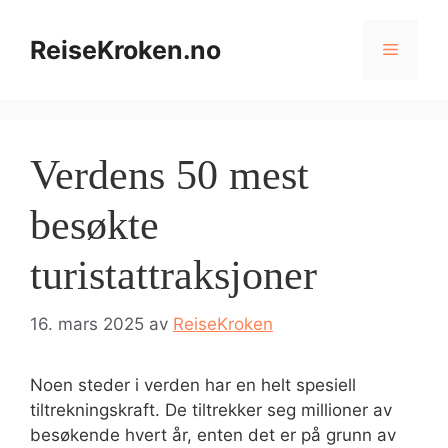
Hopp
til
ReiseKroken.no
Meny
innhold
Verdens 50 mest
besøkte
turistattraksjoner
16. mars 2025
av
ReiseKroken
Noen steder i verden har en helt spesiell
tiltrekningskraft. De tiltrekker seg millioner av
besøkende hvert år, enten det er på grunn av