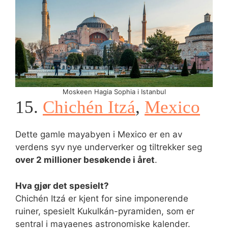
Moskeen Hagia Sophia i Istanbul
15.
Chichén Itzá
,
Mexico
Dette gamle mayabyen i Mexico er en av
verdens syv nye underverker og tiltrekker seg
over 2 millioner besøkende i året
.
Hva gjør det spesielt?
Chichén Itzá er kjent for sine imponerende
ruiner, spesielt Kukulkán-pyramiden, som er
sentral i mayaenes astronomiske kalender.