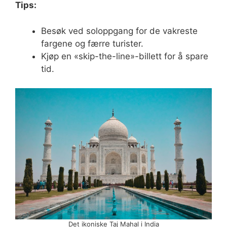
Tips:
Besøk ved soloppgang for de vakreste
fargene og færre turister.
Kjøp en «skip-the-line»-billett for å spare
tid.
Det ikoniske Taj Mahal i India