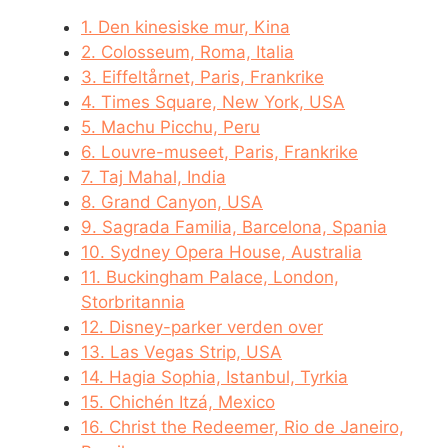
1. Den kinesiske mur, Kina
2. Colosseum, Roma, Italia
3. Eiffeltårnet, Paris, Frankrike
4. Times Square, New York, USA
5. Machu Picchu, Peru
6. Louvre-museet, Paris, Frankrike
7. Taj Mahal, India
8. Grand Canyon, USA
9. Sagrada Familia, Barcelona, Spania
10. Sydney Opera House, Australia
11. Buckingham Palace, London,
Storbritannia
12. Disney-parker verden over
13. Las Vegas Strip, USA
14. Hagia Sophia, Istanbul, Tyrkia
15. Chichén Itzá, Mexico
16. Christ the Redeemer, Rio de Janeiro,