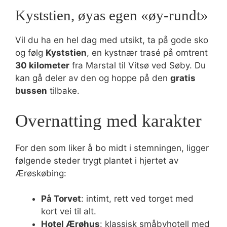
Kyststien, øyas egen «øy-rundt»
Vil du ha en hel dag med utsikt, ta på gode sko
og følg
Kyststien
, en kystnær trasé på omtrent
30 kilometer
fra Marstal til Vitsø ved Søby. Du
kan gå deler av den og hoppe på den
gratis
bussen
tilbake.
Overnatting med karakter
For den som liker å bo midt i stemningen, ligger
følgende steder trygt plantet i hjertet av
Ærøskøbing:
På Torvet
: intimt, rett ved torget med
kort vei til alt.
Hotel Ærøhus
: klassisk småbyhotell med