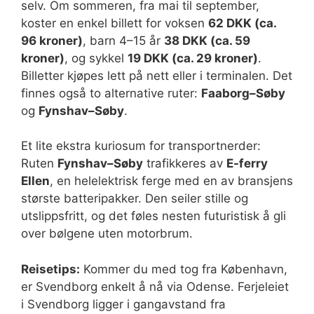
selv. Om sommeren, fra mai til september,
koster en enkel billett for voksen
62 DKK (ca.
96 kroner)
, barn 4–15 år
38 DKK (ca. 59
kroner)
, og sykkel
19 DKK (ca. 29 kroner)
.
Billetter kjøpes lett på nett eller i terminalen. Det
finnes også to alternative ruter:
Faaborg–Søby
og
Fynshav–Søby
.
Et lite ekstra kuriosum for transportnerder:
Ruten
Fynshav–Søby
trafikkeres av
E-ferry
Ellen
, en helelektrisk ferge med en av bransjens
største batteripakker. Den seiler stille og
utslippsfritt, og det føles nesten futuristisk å gli
over bølgene uten motorbrum.
Reisetips:
Kommer du med tog fra København,
er Svendborg enkelt å nå via Odense. Ferjeleiet
i Svendborg ligger i gangavstand fra