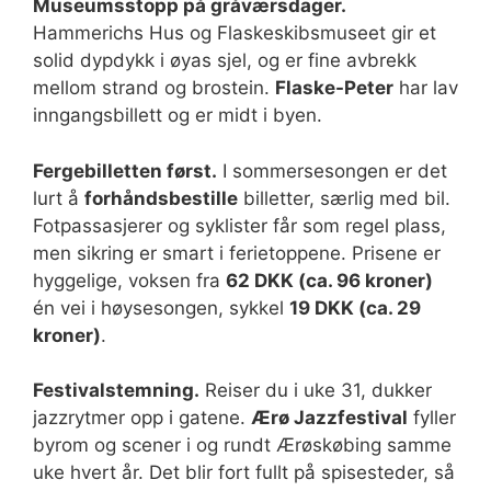
Museumsstopp på gråværsdager.
Hammerichs Hus og Flaskeskibsmuseet gir et
solid dypdykk i øyas sjel, og er fine avbrekk
mellom strand og brostein.
Flaske-Peter
har lav
inngangsbillett og er midt i byen.
Fergebilletten først.
I sommersesongen er det
lurt å
forhåndsbestille
billetter, særlig med bil.
Fotpassasjerer og syklister får som regel plass,
men sikring er smart i ferietoppene. Prisene er
hyggelige, voksen fra
62 DKK (ca. 96 kroner)
én vei i høysesongen, sykkel
19 DKK (ca. 29
kroner)
.
Festivalstemning.
Reiser du i uke 31, dukker
jazzrytmer opp i gatene.
Ærø Jazzfestival
fyller
byrom og scener i og rundt Ærøskøbing samme
uke hvert år. Det blir fort fullt på spisesteder, så