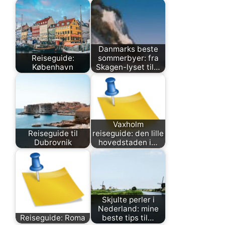
Danmarks beste
Reiseguide:
sommerbyer: fra
København
Skagen-lyset til…
Vaxholm
Reiseguide til
reiseguide: den lille
Dubrovnik
hovedstaden i…
Skjulte perler i
Nederland: mine
Reiseguide: Roma
beste tips til…