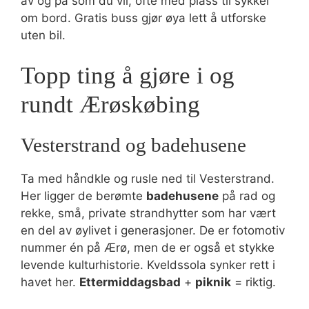
av og på som du vil, ofte med plass til sykkel
om bord. Gratis buss gjør øya lett å utforske
uten bil.
Topp ting å gjøre i og
rundt Ærøskøbing
Vesterstrand og badehusene
Ta med håndkle og rusle ned til Vesterstrand.
Her ligger de berømte
badehusene
på rad og
rekke, små, private strandhytter som har vært
en del av øylivet i generasjoner. De er fotomotiv
nummer én på Ærø, men de er også et stykke
levende kulturhistorie. Kveldssola synker rett i
havet her.
Ettermiddagsbad
+
piknik
= riktig.