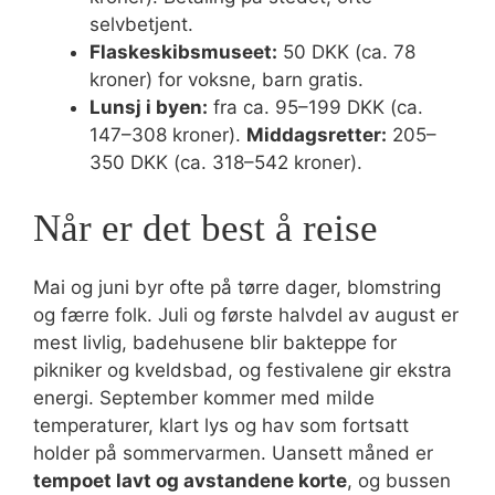
selvbetjent.
Flaskeskibsmuseet:
50 DKK (ca. 78
kroner) for voksne, barn gratis.
Lunsj i byen:
fra ca. 95–199 DKK (ca.
147–308 kroner).
Middagsretter:
205–
350 DKK (ca. 318–542 kroner).
Når er det best å reise
Mai og juni byr ofte på tørre dager, blomstring
og færre folk. Juli og første halvdel av august er
mest livlig, badehusene blir bakteppe for
pikniker og kveldsbad, og festivalene gir ekstra
energi. September kommer med milde
temperaturer, klart lys og hav som fortsatt
holder på sommervarmen. Uansett måned er
tempoet lavt og avstandene korte
, og bussen