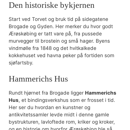
Den historiske bykjernen
Start ved Torvet og bruk tid på sidegatene
Brogade og Gyden. Her merker du hvor godt
Ærøskøbing er tatt vare på, fra pussede
murvegger til brostein og små hager. Byens
vindmølle fra 1848 og det hvitkalkede
kokkehuset ved havna peker på fortiden som
sjøfartsby.
Hammerichs Hus
Rundt hjørnet fra Brogade ligger
Hammerichs
Hus
, et bindingsverkshus som er frosset i tid.
Her ser du hvordan en kunstner og
antikvitetssamler levde midt i denne gamle
bystrukturen, lavloftede rom, kriker og kroker,
og en historie om hvorfor Ærøskøbing ble så