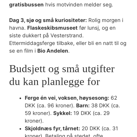
gratisbussen
hvis motvinden melder seg.
Dag 3, sjø og små kuriositeter:
Rolig morgen i
havna.
Flaskeskibsmuseet
før lunsj, og en
siste dukkert på Vesterstrand.
Ettermiddagsferge tilbake, eller bli en natt til og
se en film i
Bio Andelen
.
Budsjett og små utgifter
du kan planlegge for
Ferge én vei, voksen, høysesong:
62
DKK (ca. 96 kroner).
Barn:
38 DKK (ca.
59 kroner).
Sykkel:
19 DKK (ca. 29
kroner).
Skjoldnæs fyr, tårnet:
20 DKK (ca. 31
kroner). Betaling på stedet, ofte