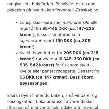
omgivelser i bakgården. Prisnivået gir en god
pekepinn på hva du kan forvente i Ærøskøbing:
Lunsj: klassikere som
marineret sild
eller
røget ål
fra
95–145 DKK (ca. 147–225
kroner)
, luksus-smørbrød som
stjerneskud
rundt
199 DKK (ca. 308
kroner)
.
Kveld: hovedretter fra
205 DKK (ca. 318
kroner)
for vegetar til
345–350 DKK (ca.
535–542 kroner)
for fisk som stekt
kveite eller panert rødspette. Dessert fra
95 DKK (ca. 147 kroner)
.
Bestill bord i
høysesongen.
Ellers i byen finner du bakeri, små vinbarer og
sesongkafeer. Lokalproduserte varer dukker
ofte opp på menyene, hold utkikk etter øyas øl