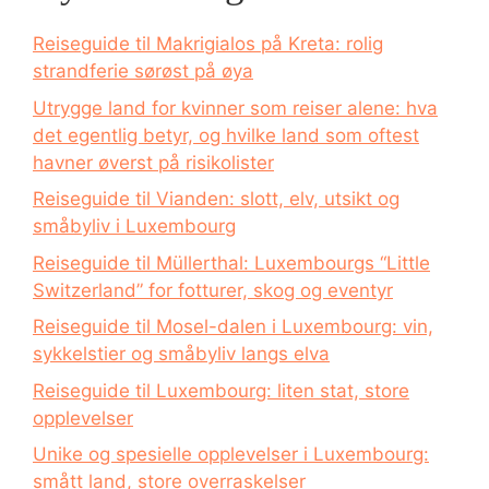
Reiseguide til Makrigialos på Kreta: rolig
strandferie sørøst på øya
Utrygge land for kvinner som reiser alene: hva
det egentlig betyr, og hvilke land som oftest
havner øverst på risikolister
Reiseguide til Vianden: slott, elv, utsikt og
småbyliv i Luxembourg
Reiseguide til Müllerthal: Luxembourgs “Little
Switzerland” for fotturer, skog og eventyr
Reiseguide til Mosel-dalen i Luxembourg: vin,
sykkelstier og småbyliv langs elva
Reiseguide til Luxembourg: liten stat, store
opplevelser
Unike og spesielle opplevelser i Luxembourg:
smått land, store overraskelser