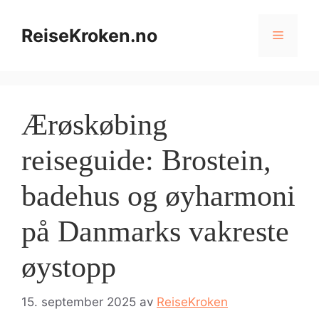
Hopp
til
ReiseKroken.no
Meny
innhold
Ærøskøbing
reiseguide: Brostein,
badehus og øyharmoni
på Danmarks vakreste
øystopp
15. september 2025
av
ReiseKroken