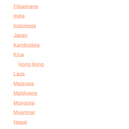
Filippinene
India
Indonesia
Japan
Kambodsja
Kina
Hong Kong
Laos
Malaysia
Maldivene
Mongolia
Myanmar
Nepal