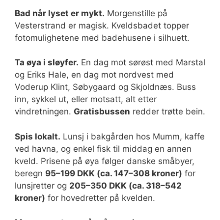
Bad når lyset er mykt.
Morgenstille på
Vesterstrand er magisk. Kveldsbadet topper
fotomulighetene med badehusene i silhuett.
Ta øya i sløyfer.
En dag mot sørøst med Marstal
og Eriks Hale, en dag mot nordvest med
Voderup Klint, Søbygaard og Skjoldnæs. Buss
inn, sykkel ut, eller motsatt, alt etter
vindretningen.
Gratisbussen
redder trøtte bein.
Spis lokalt.
Lunsj i bakgården hos Mumm, kaffe
ved havna, og enkel fisk til middag en annen
kveld. Prisene på øya følger danske småbyer,
beregn
95–199 DKK (ca. 147–308 kroner)
for
lunsjretter og
205–350 DKK (ca. 318–542
kroner)
for hovedretter på kvelden.