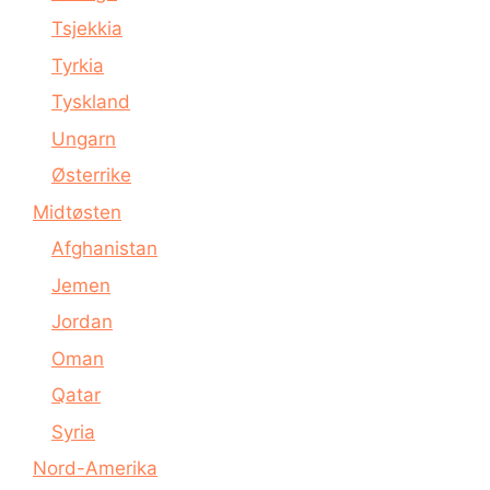
Tsjekkia
Tyrkia
Tyskland
Ungarn
Østerrike
Midtøsten
Afghanistan
Jemen
Jordan
Oman
Qatar
Syria
Nord-Amerika