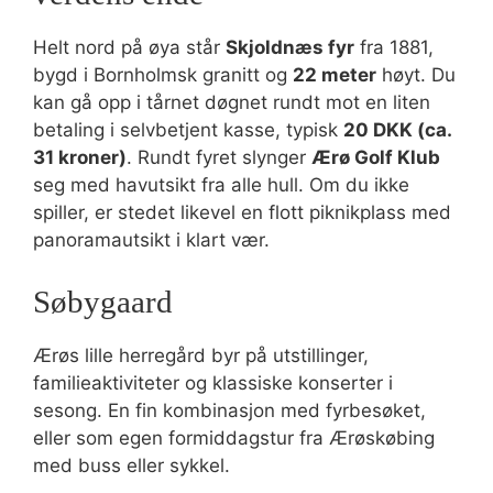
Helt nord på øya står
Skjoldnæs fyr
fra 1881,
bygd i Bornholmsk granitt og
22 meter
høyt. Du
kan gå opp i tårnet døgnet rundt mot en liten
betaling i selvbetjent kasse, typisk
20 DKK (ca.
31 kroner)
. Rundt fyret slynger
Ærø Golf Klub
seg med havutsikt fra alle hull. Om du ikke
spiller, er stedet likevel en flott piknikplass med
panoramautsikt i klart vær.
Søbygaard
Ærøs lille herregård byr på utstillinger,
familieaktiviteter og klassiske konserter i
sesong. En fin kombinasjon med fyrbesøket,
eller som egen formiddagstur fra Ærøskøbing
med buss eller sykkel.