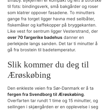
småby. Bykjernen er kompakt og lett å utforske
til fots: bindingsverk, små bakgårder og roser
som klatrer oppover fasadene. To minutters
gange fra torget ligger havna med seilbåter,
fiskemåker og kaffekopper på bryggekanten.
Like vest for sentrum ligger Vesterstrand, der
over 70 fargerike badehus
danner en
perlekjede langs sanden. Det tar ti minutter å
gå fra brostein til badetemperatur.
Slik kommer du deg til
Ærøskøbing
Den enkleste veien fra Sør-Danmark er å ta
fergen fra Svendborg til Ærøskøbing
.
Overfarten tar rundt 1 time og 15 minutter, og
seilingen i skjærgården er en opplevelse i seg