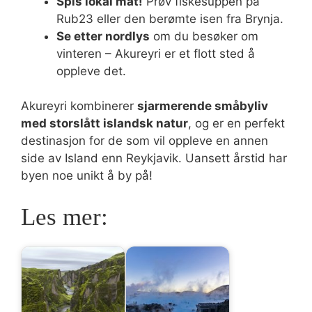
Spis lokal mat!
Prøv fiskesuppen på
Rub23 eller den berømte isen fra Brynja.
Se etter nordlys
om du besøker om
vinteren – Akureyri er et flott sted å
oppleve det.
Akureyri kombinerer
sjarmerende småbyliv
med storslått islandsk natur
, og er en perfekt
destinasjon for de som vil oppleve en annen
side av Island enn Reykjavik. Uansett årstid har
byen noe unikt å by på!
Les mer: