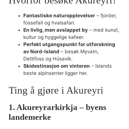
Hvorfor besøke Akureyri?
Fantastiske naturopplevelser
– fjorder,
fossefall og hvalsafari.
En livlig, men avslappet by
– med kunst,
kultur og hyggelige kafeer.
Perfekt utgangspunkt for utforskning
av Nord-Island
– besøk Myvatn,
Dettifoss og Húsavík.
Skidestinasjon om vinteren
– Islands
beste alpinsenter ligger her.
Ting å gjøre i Akureyri
1. Akureyrarkirkja – byens
landemerke