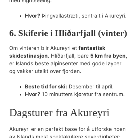
med sightseeing.
Hvor?
Þingvallastræti, sentralt i Akureyri.
6. Skiferie i Hlíðarfjall (vinter)
Om vinteren blir Akureyri et
fantastisk
skidestinasjon
. Hlíðarfjall, bare
5 km fra byen
,
er Islands beste alpinsenter med gode løyper
og vakker utsikt over fjorden.
Beste tid for ski:
Desember til april.
Hvor?
10 minutters kjøretur fra sentrum.
Dagsturer fra Akureyri
Akureyri er en perfekt base for å utforske noen
av Islands mest spektakulære severdigheter: