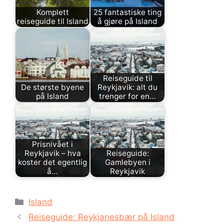
Komplett
25 fantastiske ting
reiseguide til Island
å gjøre på Island
Reiseguide til
De største byene
Reykjavik: alt du
på Island
trenger for en…
Prisnivået i
Reykjavik – hva
Reiseguide:
koster det egentlig
Gamlebyen i
å…
Reykjavik
Kategorier
Island
Reiseguide: Reykjanesbær på Island