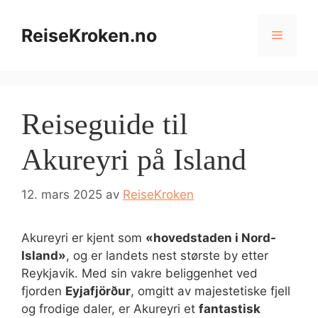
Hopp
til
ReiseKroken.no
Meny
innhold
Reiseguide til
Akureyri på Island
12. mars 2025
av
ReiseKroken
Akureyri er kjent som
«hovedstaden i Nord-
Island»
, og er landets nest største by etter
Reykjavik. Med sin vakre beliggenhet ved
fjorden
Eyjafjörður
, omgitt av majestetiske fjell
og frodige daler, er Akureyri et
fantastisk