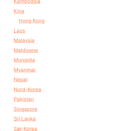
Kambodsja
Kina
Hong Kong
Laos
Malaysia
Maldivene
Mongolia
Myanmar
Nepal
Nord-Korea
Pakistan
Singapore
Sri Lanka
Sør-Korea