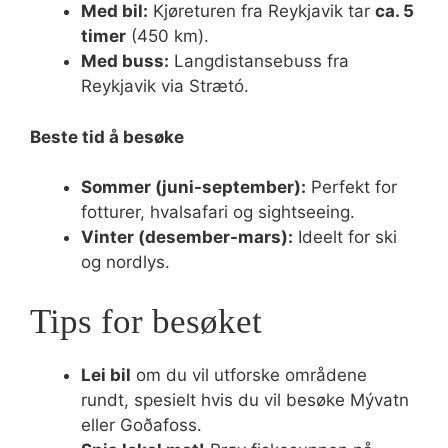
Med bil:
Kjøreturen fra Reykjavik tar
ca. 5
timer
(450 km).
Med buss:
Langdistansebuss fra
Reykjavik via Strætó.
Beste tid å besøke
Sommer (juni-september):
Perfekt for
fotturer, hvalsafari og sightseeing.
Vinter (desember-mars):
Ideelt for ski
og nordlys.
Tips for besøket
Lei bil
om du vil utforske områdene
rundt, spesielt hvis du vil besøke Mývatn
eller Goðafoss.