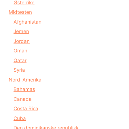
Østerrike
Midtøsten
Afghanistan
Jemen
Jordan
Oman
Qatar
Syria
Nord-Amerika
Bahamas
Canada
Costa Rica
Cuba
Den dominikanske republikk