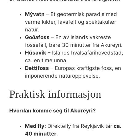
Mývatn
– Et geotermisk paradis med
varme kilder, lavafelt og spektakulær
natur.
Goðafoss
– En av Islands vakreste
fossefall, bare 30 minutter fra Akureyri.
Húsavík
– Islands hvalsafarihovedstad,
ca. en time unna.
Dettifoss
– Europas kraftigste foss, en
imponerende naturopplevelse.
Praktisk informasjon
Hvordan komme seg til Akureyri?
Med fly:
Direktefly fra Reykjavik tar
ca.
40 minutter
.