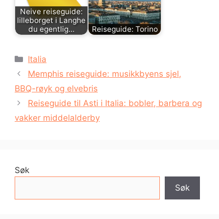
Neive reiseguide:
lilleborget i Langhe
du egentlig…
Reiseguide: Torino
Kategorier
Italia
Memphis reiseguide: musikkbyens sjel,
BBQ-røyk og elvebris
Reiseguide til Asti i Italia: bobler, barbera og
vakker middelalderby
Søk
Søk