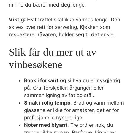
minne du bærer med deg lenge.
Viktig
: Hvit trøffel skal ikke varmes lenge. Den
skives over rett før servering. Kjøkken som
respekterer råvaren, holder seg til det enkle.
Slik får du mer ut av
vinbesøkene
Book i forkant
og si hva du er nysgjerrig
på. Cru-forskjeller, årganger, eller
sammenligning av fat og stål.
Smak i rolig tempo
. Brød og vann mellom
glassene er ikke for amatører, det er for
profesjonelle nysgjerrige.
Noter med blyant
. Tre ord er nok, du
trenger ikke roman. Parfyme, kirsebær,