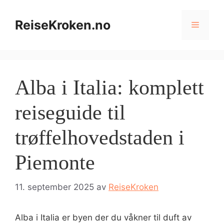
Hopp
til
ReiseKroken.no
Meny
innhold
Alba i Italia: komplett
reiseguide til
trøffelhovedstaden i
Piemonte
11. september 2025
av
ReiseKroken
Alba i Italia er byen der du våkner til duft av