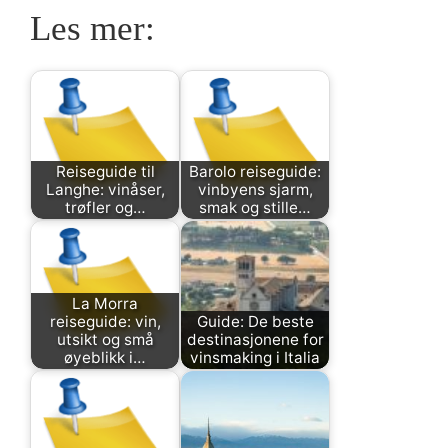
Les mer:
Reiseguide til
Barolo reiseguide:
Langhe: vinåser,
vinbyens sjarm,
trøfler og…
smak og stille…
La Morra
reiseguide: vin,
Guide: De beste
utsikt og små
destinasjonene for
øyeblikk i…
vinsmaking i Italia