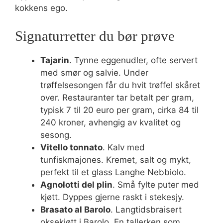
kokkens ego.
Signaturretter du bør prøve
Tajarin
. Tynne eggenudler, ofte servert
med smør og salvie. Under
trøffelsesongen får du hvit trøffel skåret
over. Restauranter tar betalt per gram,
typisk 7 til 20 euro per gram, cirka 84 til
240 kroner, avhengig av kvalitet og
sesong.
Vitello tonnato
. Kalv med
tunfiskmajones. Kremet, salt og mykt,
perfekt til et glass Langhe Nebbiolo.
Agnolotti del plin
. Små fylte puter med
kjøtt. Dyppes gjerne raskt i stekesjy.
Brasato al Barolo
. Langtidsbraisert
oksekjøtt i Barolo. En tallerken som