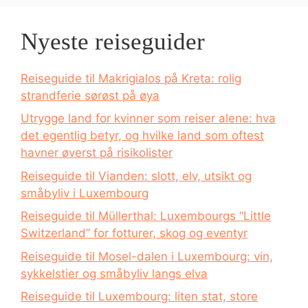
Nyeste reiseguider
Reiseguide til Makrigialos på Kreta: rolig
strandferie sørøst på øya
Utrygge land for kvinner som reiser alene: hva
det egentlig betyr, og hvilke land som oftest
havner øverst på risikolister
Reiseguide til Vianden: slott, elv, utsikt og
småbyliv i Luxembourg
Reiseguide til Müllerthal: Luxembourgs “Little
Switzerland” for fotturer, skog og eventyr
Reiseguide til Mosel-dalen i Luxembourg: vin,
sykkelstier og småbyliv langs elva
Reiseguide til Luxembourg: liten stat, store