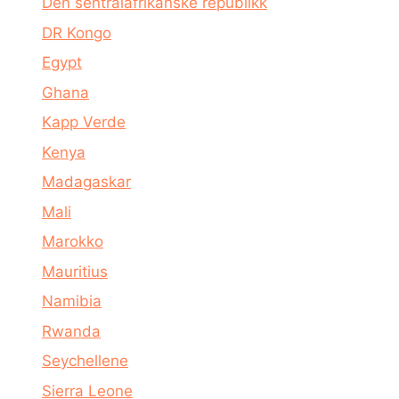
Den sentralafrikanske republikk
DR Kongo
Egypt
Ghana
Kapp Verde
Kenya
Madagaskar
Mali
Marokko
Mauritius
Namibia
Rwanda
Seychellene
Sierra Leone