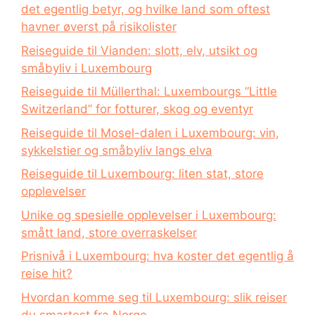
det egentlig betyr, og hvilke land som oftest
havner øverst på risikolister
Reiseguide til Vianden: slott, elv, utsikt og
småbyliv i Luxembourg
Reiseguide til Müllerthal: Luxembourgs “Little
Switzerland” for fotturer, skog og eventyr
Reiseguide til Mosel-dalen i Luxembourg: vin,
sykkelstier og småbyliv langs elva
Reiseguide til Luxembourg: liten stat, store
opplevelser
Unike og spesielle opplevelser i Luxembourg:
smått land, store overraskelser
Prisnivå i Luxembourg: hva koster det egentlig å
reise hit?
Hvordan komme seg til Luxembourg: slik reiser
du smartest fra Norge