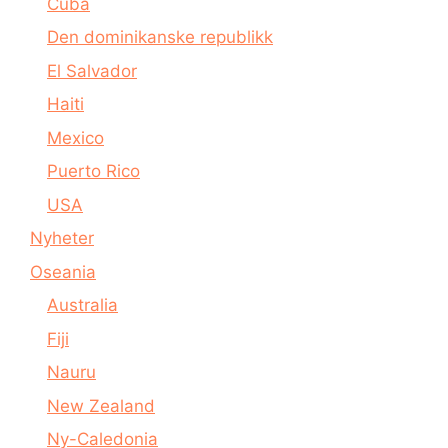
Cuba
Den dominikanske republikk
El Salvador
Haiti
Mexico
Puerto Rico
USA
Nyheter
Oseania
Australia
Fiji
Nauru
New Zealand
Ny-Caledonia