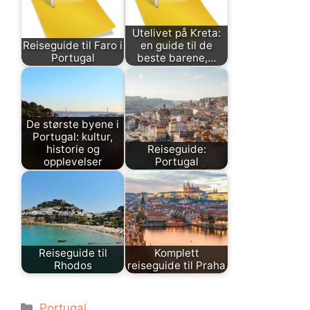
Utelivet på Kreta:
Reiseguide til Faro i
en guide til de
Portugal
beste barene,…
De største byene i
Portugal: kultur,
historie og
Reiseguide:
opplevelser
Portugal
Reiseguide til
Komplett
Rhodos
reiseguide til Praha
Kategorier
Portugal