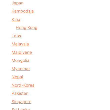
Japan
Kambodsja
Kina
Hong Kong
Laos
Malaysia
Maldivene
Mongolia
Myanmar
Nepal
Nord-Korea
Pakistan
Singapore
Sri Lanka