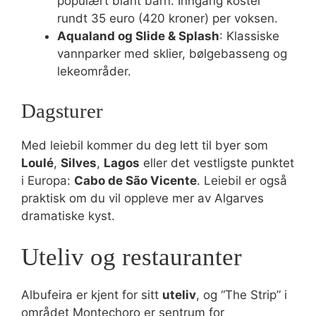
populært blant barn. Inngang koster
rundt 35 euro (420 kroner) per voksen.
Aqualand og Slide & Splash
: Klassiske
vannparker med sklier, bølgebasseng og
lekeområder.
Dagsturer
Med leiebil kommer du deg lett til byer som
Loulé
,
Silves
,
Lagos
eller det vestligste punktet
i Europa:
Cabo de São Vicente
. Leiebil er også
praktisk om du vil oppleve mer av Algarves
dramatiske kyst.
Uteliv og restauranter
Albufeira er kjent for sitt
uteliv
, og “The Strip” i
området Montechoro er sentrum for