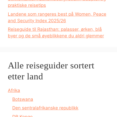
praktiske reisetips
Landene som rangeres best på Women, Peace
and Security Index 2025/26
Reiseguide til Rajasthan: palasser, ørken, blå
byer og de små øyeblikkene du aldri glemmer
Alle reiseguider sortert
etter land
Afrika
Botswana
Den sentralafrikanske republikk
DR Kongo