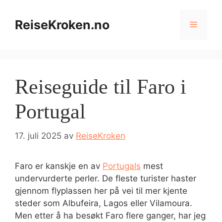
Hopp
til
ReiseKroken.no
Meny
innhold
Reiseguide til Faro i
Portugal
17. juli 2025
av
ReiseKroken
Faro er kanskje en av
Portugals
mest
undervurderte perler. De fleste turister haster
gjennom flyplassen her på vei til mer kjente
steder som Albufeira, Lagos eller Vilamoura.
Men etter å ha besøkt Faro flere ganger, har jeg