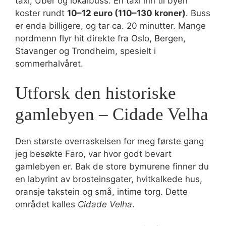
taxi, Uber og lokalbuss. En taxi inn til byen
koster rundt
10–12 euro (110–130 kroner)
. Buss
er enda billigere, og tar ca. 20 minutter. Mange
nordmenn flyr hit direkte fra Oslo, Bergen,
Stavanger og Trondheim, spesielt i
sommerhalvåret.
Utforsk den historiske
gamlebyen – Cidade Velha
Den største overraskelsen for meg første gang
jeg besøkte Faro, var hvor godt bevart
gamlebyen er. Bak de store bymurene finner du
en labyrint av brosteinsgater, hvitkalkede hus,
oransje takstein og små, intime torg. Dette
området kalles
Cidade Velha
.