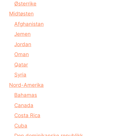
Østerrike
Midtøsten
Afghanistan
Jemen
Jordan
Oman
Qatar
Syria
Nord-Amerika
Bahamas
Canada
Costa Rica
Cuba
Den dominikanske republikk