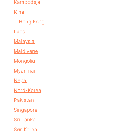
Kambodsja
Kina
Hong Kong
Laos
Malaysia
Maldivene
Mongolia
Myanmar
Nepal
Nord-Korea
Pakistan
Singapore
Sri Lanka
Sør-Korea