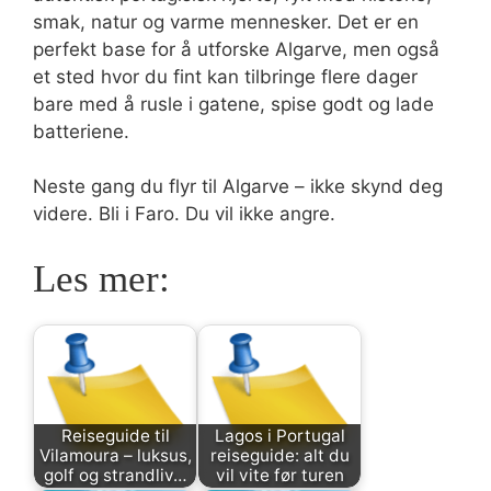
smak, natur og varme mennesker. Det er en
perfekt base for å utforske Algarve, men også
et sted hvor du fint kan tilbringe flere dager
bare med å rusle i gatene, spise godt og lade
batteriene.
Neste gang du flyr til Algarve – ikke skynd deg
videre. Bli i Faro. Du vil ikke angre.
Les mer:
Reiseguide til
Lagos i Portugal
Vilamoura – luksus,
reiseguide: alt du
golf og strandliv…
vil vite før turen