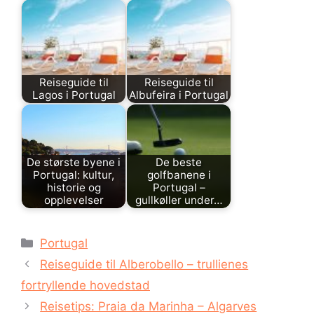
Reiseguide til
Reiseguide til
Lagos i Portugal
Albufeira i Portugal
De største byene i
De beste
Portugal: kultur,
golfbanene i
historie og
Portugal –
opplevelser
gullkøller under…
Kategorier
Portugal
Reiseguide til Alberobello – trullienes
fortryllende hovedstad
Reisetips: Praia da Marinha – Algarves