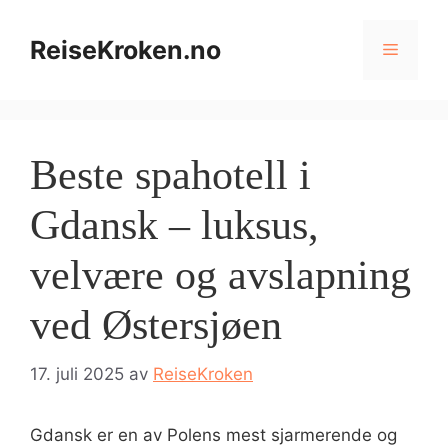
Hopp
til
ReiseKroken.no
Meny
innhold
Beste spahotell i
Gdansk – luksus,
velvære og avslapning
ved Østersjøen
17. juli 2025
av
ReiseKroken
Gdansk er en av Polens mest sjarmerende og