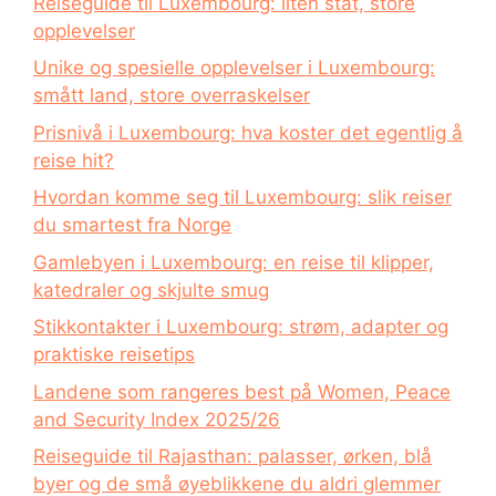
Reiseguide til Luxembourg: liten stat, store
opplevelser
Unike og spesielle opplevelser i Luxembourg:
smått land, store overraskelser
Prisnivå i Luxembourg: hva koster det egentlig å
reise hit?
Hvordan komme seg til Luxembourg: slik reiser
du smartest fra Norge
Gamlebyen i Luxembourg: en reise til klipper,
katedraler og skjulte smug
Stikkontakter i Luxembourg: strøm, adapter og
praktiske reisetips
Landene som rangeres best på Women, Peace
and Security Index 2025/26
Reiseguide til Rajasthan: palasser, ørken, blå
byer og de små øyeblikkene du aldri glemmer