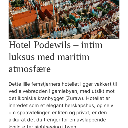
Hotel Podewils – intim
luksus med maritim
atmosfære
Dette lille femstjerners hotellet ligger vakkert til
ved elvebredden i gamlebyen, med utsikt mot
det ikoniske kranbygget (Zuraw). Hotellet er
innredet som et elegant herskapshus, og selv
om spaavdelingen er liten og privat, er den
akkurat det du trenger for en avslappende
kveld etter sightseeing i byen.