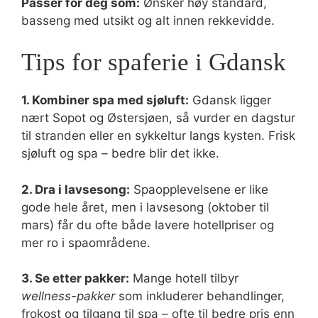
Passer for deg som:
Ønsker høy standard,
basseng med utsikt og alt innen rekkevidde.
Tips for spaferie i Gdansk
1. Kombiner spa med sjøluft:
Gdansk ligger
nært Sopot og Østersjøen, så vurder en dagstur
til stranden eller en sykkeltur langs kysten. Frisk
sjøluft og spa – bedre blir det ikke.
2. Dra i lavsesong:
Spaopplevelsene er like
gode hele året, men i lavsesong (oktober til
mars) får du ofte både lavere hotellpriser og
mer ro i spaområdene.
3. Se etter pakker:
Mange hotell tilbyr
wellness-pakker
som inkluderer behandlinger,
frokost og tilgang til spa – ofte til bedre pris enn