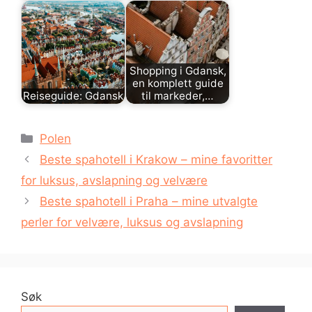
Shopping i Gdansk,
en komplett guide
Reiseguide: Gdansk
til markeder,…
Kategorier
Polen
Beste spahotell i Krakow – mine favoritter
for luksus, avslapning og velvære
Beste spahotell i Praha – mine utvalgte
perler for velvære, luksus og avslapning
Søk