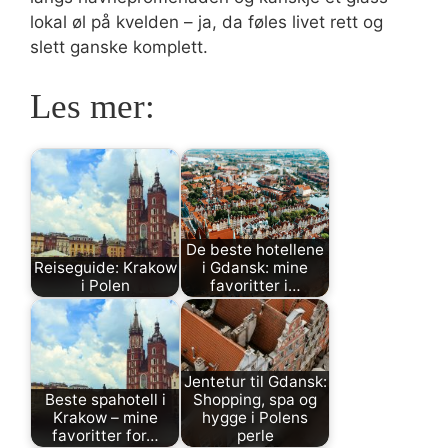
lokal øl på kvelden – ja, da føles livet rett og
slett ganske komplett.
Les mer:
De beste hotellene
Reiseguide: Krakow
i Gdansk: mine
i Polen
favoritter i…
Jentetur til Gdansk:
Beste spahotell i
Shopping, spa og
Krakow – mine
hygge i Polens
favoritter for…
perle