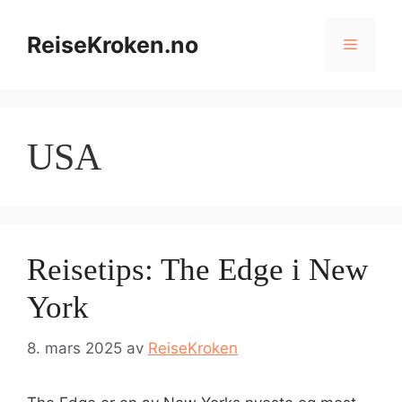
Hopp
til
ReiseKroken.no
Meny
innhold
USA
Reisetips: The Edge i New
York
8. mars 2025
av
ReiseKroken