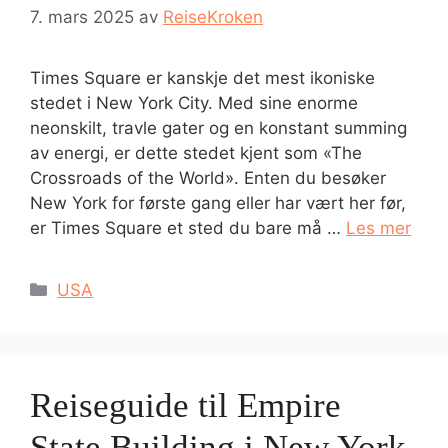
7. mars 2025
av
ReiseKroken
Times Square er kanskje det mest ikoniske
stedet i New York City. Med sine enorme
neonskilt, travle gater og en konstant summing
av energi, er dette stedet kjent som «The
Crossroads of the World». Enten du besøker
New York for første gang eller har vært her før,
er Times Square et sted du bare må …
Les mer
Kategorier
USA
Reiseguide til Empire
State Building i New York