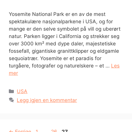
Yosemite National Park er en av de mest
spektakulære nasjonalparkene i USA, og for
mange er den selve symbolet på vill og uberørt
natur. Parken ligger i California og strekker seg
over 3000 km² med dype daler, majestetiske
fossefall, gigantiske granittklipper og eldgamle
sequoiatrær. Yosemite er et paradis for
turgåere, fotografer og naturelskere – et …
Les
mer
Kategorier
USA
Legg igjen en kommentar
Side
Side
Side
←
Forrige
1
…
26
27