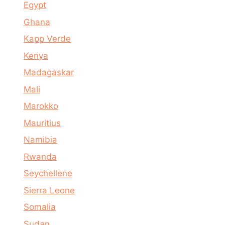
Egypt
Ghana
Kapp Verde
Kenya
Madagaskar
Mali
Marokko
Mauritius
Namibia
Rwanda
Seychellene
Sierra Leone
Somalia
Sudan