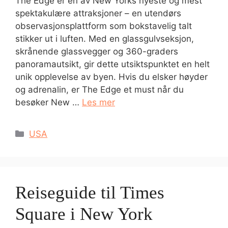
The Edge er en av New Yorks nyeste og mest
spektakulære attraksjoner – en utendørs
observasjonsplattform som bokstavelig talt
stikker ut i luften. Med en glassgulvseksjon,
skrånende glassvegger og 360-graders
panoramautsikt, gir dette utsiktspunktet en helt
unik opplevelse av byen. Hvis du elsker høyder
og adrenalin, er The Edge et must når du
besøker New …
Les mer
Kategorier
USA
Reiseguide til Times
Square i New York