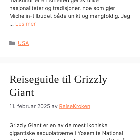
matkultur er en smeltedigel av ulike
nasjonaliteter og tradisjoner, noe som gjør
Michelin-tilbudet både unikt og mangfoldig. Jeg
…
Les mer
Kategorier
USA
Reiseguide til Grizzly
Giant
11. februar 2025
av
ReiseKroken
Grizzly Giant er en av de mest ikoniske
gigantiske sequoiatrærne i Yosemite National