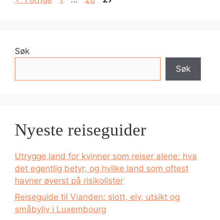
Søk
Søk
Nyeste reiseguider
Utrygge land for kvinner som reiser alene: hva
det egentlig betyr, og hvilke land som oftest
havner øverst på risikolister
Reiseguide til Vianden: slott, elv, utsikt og
småbyliv i Luxembourg