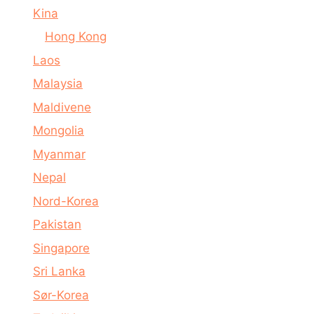
Kina
Hong Kong
Laos
Malaysia
Maldivene
Mongolia
Myanmar
Nepal
Nord-Korea
Pakistan
Singapore
Sri Lanka
Sør-Korea