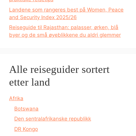
Landene som rangeres best på Women, Peace
and Security Index 2025/26
Reiseguide til Rajasthan: palasser, ørken, blå
byer og de små øyeblikkene du aldri glemmer
Alle reiseguider sortert
etter land
Afrika
Botswana
Den sentralafrikanske republikk
DR Kongo