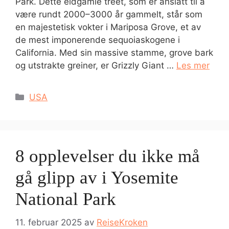
Park. Dette eldgamle treet, som er anslått til å
være rundt 2000–3000 år gammelt, står som
en majestetisk vokter i Mariposa Grove, et av
de mest imponerende sequoiaskogene i
California. Med sin massive stamme, grove bark
og utstrakte greiner, er Grizzly Giant …
Les mer
Kategorier
USA
8 opplevelser du ikke må
gå glipp av i Yosemite
National Park
11. februar 2025
av
ReiseKroken