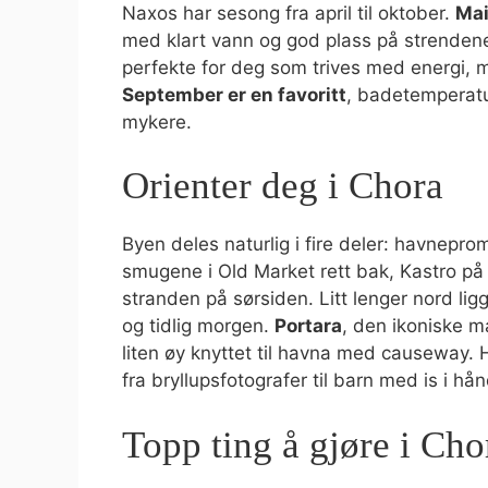
Naxos har sesong fra april til oktober.
Mai
med klart vann og god plass på strenden
perfekte for deg som trives med energi, m
September er en favoritt
, badetemperatur
mykere.
Orienter deg i Chora
Byen deles naturlig i fire deler: havnep
smugene i Old Market rett bak, Kastro på
stranden på sørsiden. Litt lenger nord ligg
og tidlig morgen.
Portara
, den ikoniske m
liten øy knyttet til havna med causeway
fra bryllupsfotografer til barn med is i hå
Topp ting å gjøre i Cho