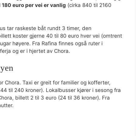
l 180 euro per vei er vanlig
(cirka 840 til 2160
eus tar raskeste båt rundt 3 timer, den
llett koster gjerne 40 til 80 euro hver vei (omtrent
 lugar høyere. Fra Rafina finnes også ruter i
rja og er i hjertet av Chora.
byen
 Chora. Taxi er greit for familier og kofferter,
 144 til 240 kroner). Lokalbusser kjører i sesong fra
ora, billett 2 til 3 euro (24 til 36 kroner). Fra
utter.