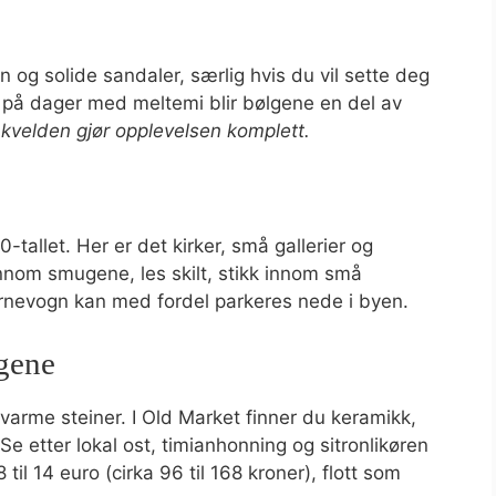
n og solide sandaler, særlig hvis du vil sette deg
n på dager med meltemi blir bølgene en del av
v kvelden gjør opplevelsen komplett.
tallet. Her er det kirker, små gallerier og
nnom smugene, les skilt, stikk innom små
arnevogn kan med fordel parkeres nede i byen.
gene
varme steiner. I Old Market finner du keramikk,
Se etter lokal ost, timianhonning og sitronlikøren
8 til 14 euro (cirka 96 til 168 kroner), flott som