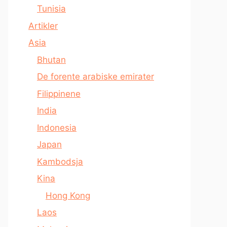
Tunisia
Artikler
Asia
Bhutan
De forente arabiske emirater
Filippinene
India
Indonesia
Japan
Kambodsja
Kina
Hong Kong
Laos