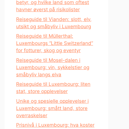
betyr, og hvilke land som oftest
havner øverst på risikolister
Reiseguide til Vianden: slott, elv,
utsikt og småbyliv i Luxembourg
Reiseguide til Müllerthal:
Luxembourgs “Little Switzerland”
for fotturer, skog og eventyr
Reiseguide til Mosel-dalen i
Luxembourg: vin, sykkelstier og
småbyliv langs elva
Reiseguide til Luxembourg: liten
stat, store opplevelser
Unike og spesielle opplevelser i
Luxembourg: smått land, store
overraskelser
Prisnivå i Luxembourg: hva koster