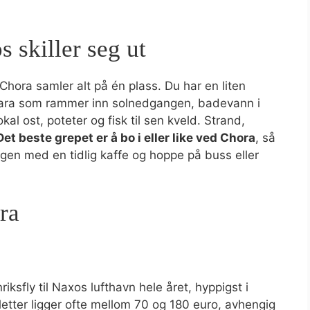
 skiller seg ut
Chora samler alt på én plass. Du har en liten
tara som rammer inn solnedgangen, badevann i
l ost, poteter og fisk til sen kveld. Strand,
Det beste grepet er å bo i eller like ved Chora
, så
gen med en tidlig kaffe og hoppe på buss eller
ra
ksfly til Naxos lufthavn hele året, hyppigst i
letter ligger ofte mellom 70 og 180 euro, avhengig