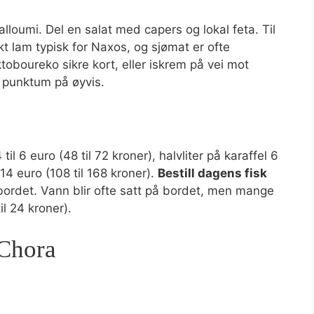
halloumi. Del en salat med capers og lokal feta. Til
kt lam typisk for Naxos, og sjømat er ofte
toboureko sikre kort, eller iskrem på vei mot
r punktum på øyvis.
 til 6 euro (48 til 72 kroner), halvliter på karaffel 6
l 14 euro (108 til 168 kroner).
Bestill dagens fisk
å bordet. Vann blir ofte satt på bordet, men mange
il 24 kroner).
 Chora