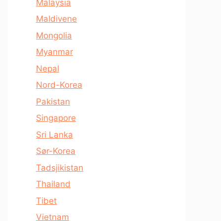
Malaysia
Maldivene
Mongolia
Myanmar
Nepal
Nord-Korea
Pakistan
Singapore
Sri Lanka
Sør-Korea
Tadsjikistan
Thailand
Tibet
Vietnam