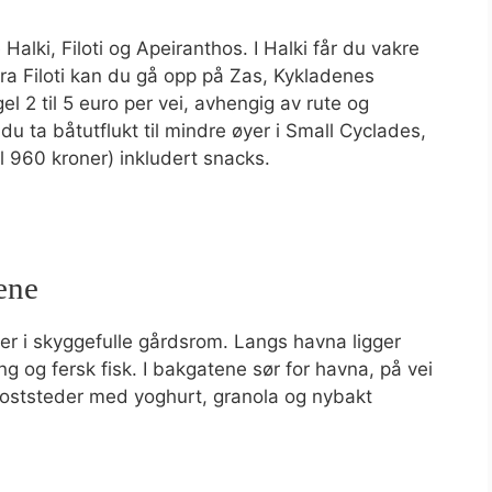
Halki, Filoti og Apeiranthos. I Halki får du vakre
 Fra Filoti kan du gå opp på Zas, Kykladenes
l 2 til 5 euro per vei, avhengig av rute og
 du ta båtutflukt til mindre øyer i Small Cyclades,
il 960 kroner) inkludert snacks.
ene
oer i skyggefulle gårdsrom. Langs havna ligger
ng og fersk fisk. I bakgatene sør for havna, på vei
okoststeder med yoghurt, granola og nybakt