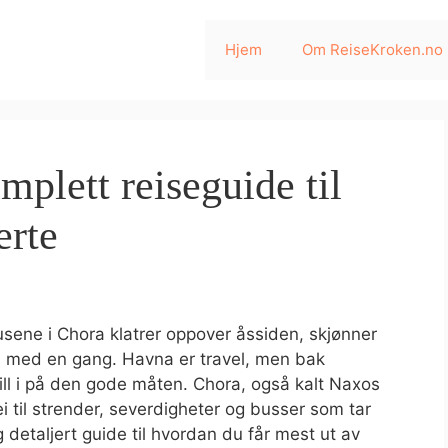
Hjem
Om ReiseKroken.no
plett reiseguide til
erte
husene i Chora klatrer oppover åssiden, skjønner
n med en gang. Havna er travel, men bak
ll i på den gode måten. Chora, også kalt Naxos
i til strender, severdigheter og busser som tar
g detaljert guide til hvordan du får mest ut av