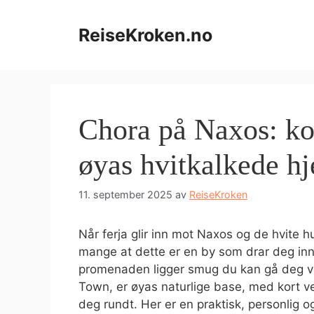
Hopp
til
ReiseKroken.no
innhold
Chora på Naxos: kom
øyas hvitkalkede hj
11. september 2025
av
ReiseKroken
Når ferja glir inn mot Naxos og de hvite 
mange at dette er en by som drar deg in
promenaden ligger smug du kan gå deg vi
Town, er øyas naturlige base, med kort ve
deg rundt. Her er en praktisk, personlig o