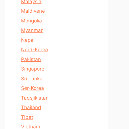
Malaysia
Maldivene
Mongolia
Myanmar
Nepal
Nord-Korea
Pakistan
Singapore
Sri Lanka
Sør-Korea
Tadsjikistan
Thailand
Tibet
Vietnam