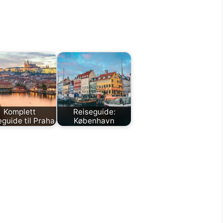
Komplett
Reiseguide:
eguide til Praha
København