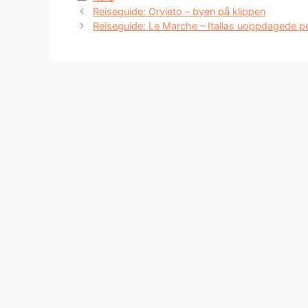
Reiseguide: Orvieto – byen på klippen
Reiseguide: Le Marche – Italias uoppdagede pe