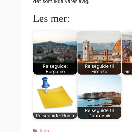
det som ikke varer evig.
Les mer:
Reiseguide:
Reiseguide til
Bergamo
Firenze
reis
Reiseguide til
Reiseguide: Roma
Dubrovnik
Kategorier
Italia