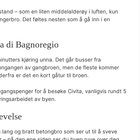
tand – som en liten middelalderøy i luften, kun
gerbro. Det føltes nesten som å gå inn i en
ta di Bagnoregio
nutters kjøring unna. Det går busser fra
inngangen av gangbroen, men de fleste kommer
derfra er det en kort gåtur til broen.
ngangspenger for å besøke Civita, vanligvis rundt 5
aringsarbeidet av byen.
evelse
 lang og bratt betongbro som ser ut til å sveve
ær – på den ene siden ser du byen ruve over deg,