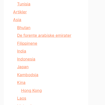
Tunisia
Artikler
Asia
Bhutan
De forente arabiske emirater
Filippinene
India
Indonesia
Japan
Kambodsja
Kina
Hong Kong
Laos