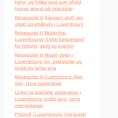
betyr, og hvilke land som oftest
havner øverst på risikolister
Reiseguide til Vianden: slott, elv,
utsikt og småbyliv i Luxembourg
Reiseguide til Müllerthal:
Luxembourgs “Little Switzerland”
for fotturer, skog og eventyr
Reiseguide til Mosel-dalen i
Luxembourg: vin, sykkelstier og
småbyliv langs elva
Reiseguide til Luxembourg: liten
stat, store opplevelser
Unike og spesielle opplevelser i
Luxembourg: smått land, store
overraskelser
Prisnivå i Luxembourg: hva koster