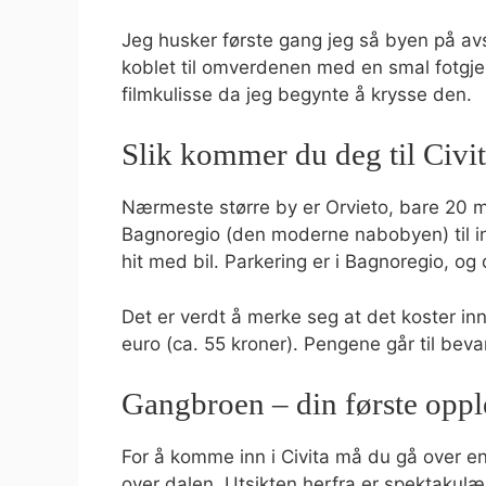
Jeg husker første gang jeg så byen på avs
koblet til omverdenen med en smal fotgjen
filmkulisse da jeg begynte å krysse den.
Slik kommer du deg til Civi
Nærmeste større by er Orvieto, bare 20 mi
Bagnoregio (den moderne nabobyen) til 
hit med bil. Parkering er i Bagnoregio, og 
Det er verdt å merke seg at det koster in
euro (ca. 55 kroner). Pengene går til bev
Gangbroen – din første oppl
For å komme inn i Civita må du gå over en
over dalen. Utsikten herfra er spektakul