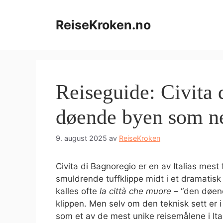
Hopp
til
ReiseKroken.no
innhold
Reiseguide: Civita 
døende byen som ne
9. august 2025
av
ReiseKroken
Civita di Bagnoregio er en av Italias mes
smuldrende tuffklippe midt i et dramatisk
kalles ofte
la città che muore
– “den døend
klippen. Men selv om den teknisk sett er i 
som et av de mest unike reisemålene i Ital