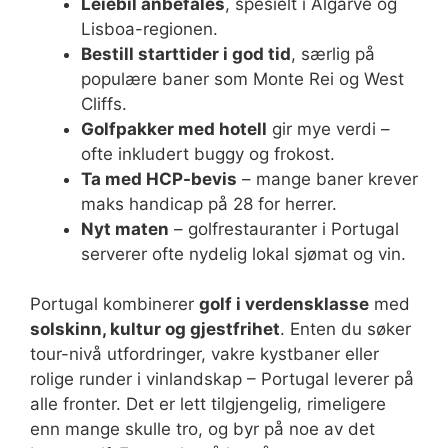
Leiebil anbefales
, spesielt i Algarve og
Lisboa-regionen.
Bestill starttider i god tid
, særlig på
populære baner som Monte Rei og West
Cliffs.
Golfpakker med hotell
gir mye verdi –
ofte inkludert buggy og frokost.
Ta med HCP-bevis
– mange baner krever
maks handicap på 28 for herrer.
Nyt maten
– golfrestauranter i Portugal
serverer ofte nydelig lokal sjømat og vin.
Portugal kombinerer
golf i verdensklasse
med
solskinn, kultur og gjestfrihet
. Enten du søker
tour-nivå utfordringer, vakre kystbaner eller
rolige runder i vinlandskap – Portugal leverer på
alle fronter. Det er lett tilgjengelig, rimeligere
enn mange skulle tro, og byr på noe av det