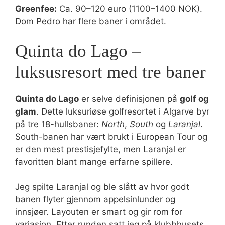
Greenfee:
Ca. 90–120 euro (1100–1400 NOK).
Dom Pedro har flere baner i området.
Quinta do Lago –
luksusresort med tre baner
Quinta do Lago
er selve definisjonen på
golf og
glam
. Dette luksuriøse golfresortet i Algarve byr
på tre 18-hullsbaner:
North
,
South
og
Laranjal
.
South-banen har vært brukt i European Tour og
er den mest prestisjefylte, men Laranjal er
favoritten blant mange erfarne spillere.
Jeg spilte Laranjal og ble slått av hvor godt
banen flyter gjennom appelsinlunder og
innsjøer. Layouten er smart og gir rom for
variasjon. Etter runden satt jeg på klubbhusets