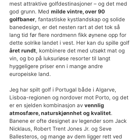
mest attraktive golfdestinasjoner – og det med
god grunn. Med
milde vintre, over 90
golfbaner
, fantastiske kystlandskap og solide
banedesign, er det nesten rart at det tok så
lang tid før flere nordmenn fikk øynene opp for
dette solrike landet i vest. Her kan du spille golf
året rundt
, kombinere det med utsøkt mat og
vin, og bo på luksuriøse resorter til langt
hyggeligere priser enn i mange andre
europeiske land.
Jeg har spilt golf i Portugal både i Algarve,
Lisboa-regionen og nordover mot Porto, og det
er en sjelden kombinasjon av
vennlig
atmosfære, naturskjønnhet og kvalitet
.
Banene er ofte designet av legender som Jack
Nicklaus, Robert Trent Jones Jr. og Seve
Ballesteros, og mange av dem ligger rett ved