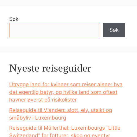
Søk
Søk
Nyeste reiseguider
Utrygge land for kvinner som reiser alene: hva
det egentlig betyr, og hvilke land som oftest
havner øverst på risikolister
Reiseguide til Vianden: slott, elv, utsikt og
småbyliv i Luxembourg
Reiseguide til Müllerthal: Luxembourgs “Little
Switzerland” for fotturer, skog og eventyr