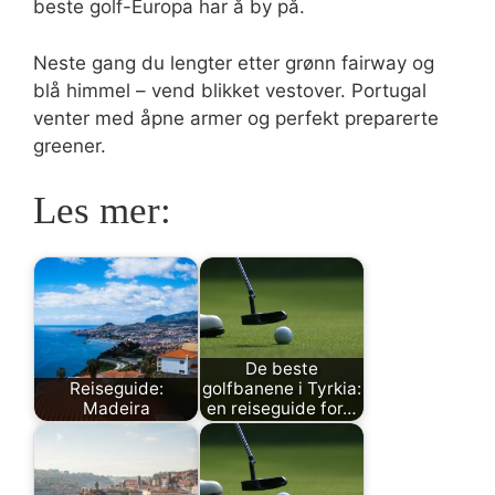
beste golf-Europa har å by på.
Neste gang du lengter etter grønn fairway og
blå himmel – vend blikket vestover. Portugal
venter med åpne armer og perfekt preparerte
greener.
Les mer:
De beste
Reiseguide:
golfbanene i Tyrkia:
Madeira
en reiseguide for…