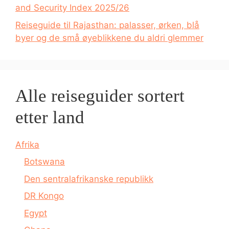
and Security Index 2025/26
Reiseguide til Rajasthan: palasser, ørken, blå
byer og de små øyeblikkene du aldri glemmer
Alle reiseguider sortert
etter land
Afrika
Botswana
Den sentralafrikanske republikk
DR Kongo
Egypt