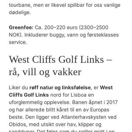
tourbane, men er likevel spillbar for oss vanlige
dødelige.
Greenfee:
Ca. 200–220 euro (2300–2500
NOK). Inkluderer buggy, vann og førsteklasses
service.
West Cliffs Golf Links –
rå, vill og vakker
Liker du
røff natur og linksfølelse
, er
West
Cliffs Golf Links
nord for Lisboa en
uforglemmelig opplevelse. Banen åpnet i 2017
og har allerede blitt kåret til en av Europas
beste. Den ligger ved Atlanterhavskysten ved
Obidos, med utsikt over hav, klipper og
sanddyner. Det føles som du spiller midt i en