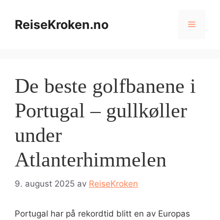
Hopp
til
ReiseKroken.no
Meny
innhold
De beste golfbanene i
Portugal – gullkøller
under
Atlanterhimmelen
9. august 2025
av
ReiseKroken
Portugal har på rekordtid blitt en av Europas