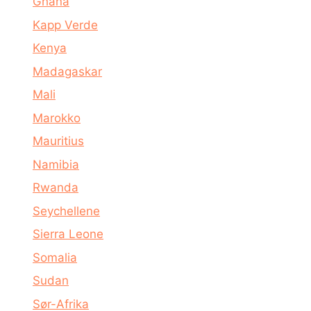
Ghana
Kapp Verde
Kenya
Madagaskar
Mali
Marokko
Mauritius
Namibia
Rwanda
Seychellene
Sierra Leone
Somalia
Sudan
Sør-Afrika