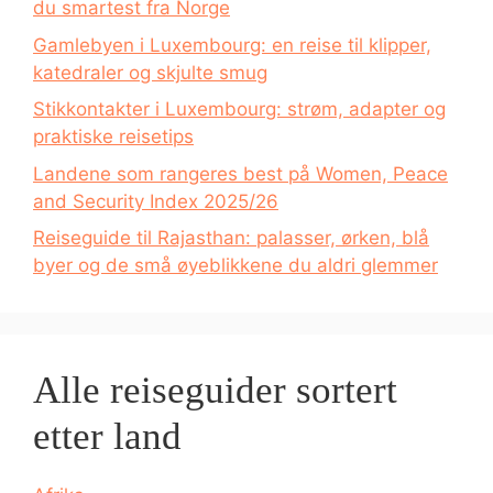
du smartest fra Norge
Gamlebyen i Luxembourg: en reise til klipper,
katedraler og skjulte smug
Stikkontakter i Luxembourg: strøm, adapter og
praktiske reisetips
Landene som rangeres best på Women, Peace
and Security Index 2025/26
Reiseguide til Rajasthan: palasser, ørken, blå
byer og de små øyeblikkene du aldri glemmer
Alle reiseguider sortert
etter land