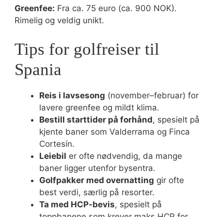
Greenfee:
Fra ca. 75 euro (ca. 900 NOK).
Rimelig og veldig unikt.
Tips for golfreiser til
Spania
Reis i lavsesong
(november–februar) for
lavere greenfee og mildt klima.
Bestill starttider på forhånd
, spesielt på
kjente baner som Valderrama og Finca
Cortesín.
Leiebil
er ofte nødvendig, da mange
baner ligger utenfor bysentra.
Golfpakker med overnatting
gir ofte
best verdi, særlig på resorter.
Ta med HCP-bevis
, spesielt på
toppbanene som krever maks HCP for