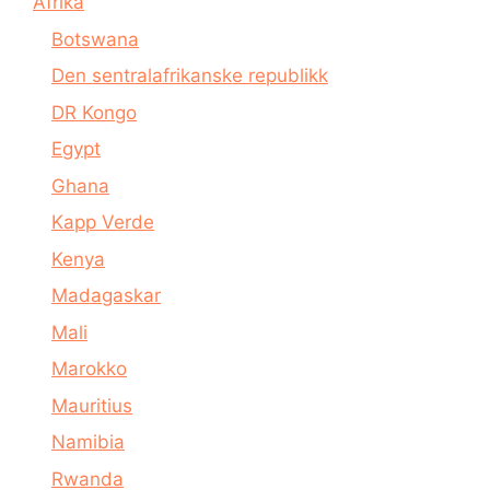
Afrika
Botswana
Den sentralafrikanske republikk
DR Kongo
Egypt
Ghana
Kapp Verde
Kenya
Madagaskar
Mali
Marokko
Mauritius
Namibia
Rwanda