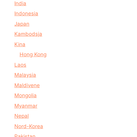
India
Indonesia
Japan
Kambodsja
Kina
Hong Kong
Laos
Malaysia
Maldivene
Mongolia
Myanmar
Nepal
Nord-Korea
Pakistan