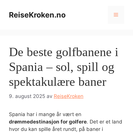
Hopp
til
ReiseKroken.no
Meny
innhold
De beste golfbanene i
Spania – sol, spill og
spektakulære baner
9. august 2025
av
ReiseKroken
Spania har i mange år vært en
drømmedestinasjon for golfere
. Det er et land
hvor du kan spille året rundt, på baner i