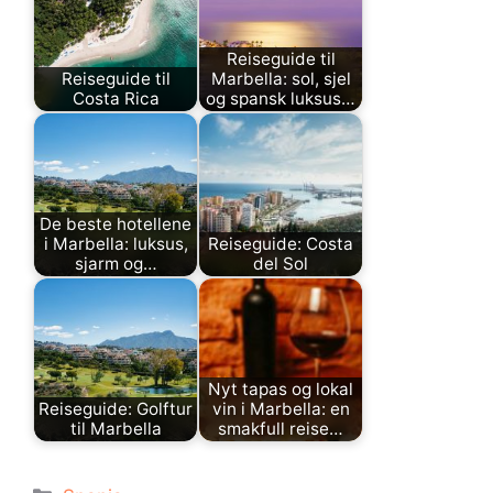
Reiseguide til
Reiseguide til
Marbella: sol, sjel
Costa Rica
og spansk luksus…
De beste hotellene
i Marbella: luksus,
Reiseguide: Costa
sjarm og…
del Sol
Nyt tapas og lokal
Reiseguide: Golftur
vin i Marbella: en
til Marbella
smakfull reise…
Kategorier