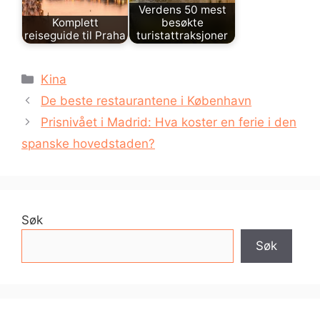
Verdens 50 mest
Komplett
besøkte
reiseguide til Praha
turistattraksjoner
Kategorier
Kina
De beste restaurantene i København
Prisnivået i Madrid: Hva koster en ferie i den
spanske hovedstaden?
Søk
Søk