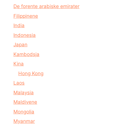
De forente arabiske emirater
Filippinene
India
Indonesia
Japan
Kambodsja
Kina
Hong Kong
Laos
Malaysia
Maldivene
Mongolia
Myanmar