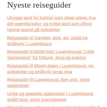
Nyeste reiseguider
Utrygge land for kvinner som reiser alene: hva
det egentlig betyr, og hvilke land som oftest
havner øverst på risikolister
Reiseguide til Vianden: slott, elv, utsikt og
småbyliv i Luxembourg
Reiseguide til Müllerthal: Luxembourgs “Little
Switzerland” for fotturer, skog og eventyr
Reiseguide til Mosel-dalen i Luxembourg: vin,
sykkelstier og småbyliv langs elva
Reiseguide til Luxembourg: liten stat, store
opplevelser
Unike og spesielle opplevelser i Luxembourg:
smått land, store overraskelser