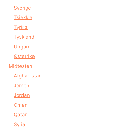
Sverige
Tsjekkia
Tyrkia
Tyskland
Ungarn
Østerrike
Midtøsten
Afghanistan
Jemen
Jordan
Oman
Qatar
Syria