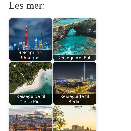
Les mer:
Reiseguide:
Shanghai
Reiseguide: Bali
Reiseguide til
Reiseguide til
Costa Rica
Berlin