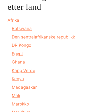
etter land
Afrika
Botswana
Den sentralafrikanske republikk
DR Kongo
Egypt
Ghana
Kapp Verde
Kenya
Madagaskar
Mali
Marokko