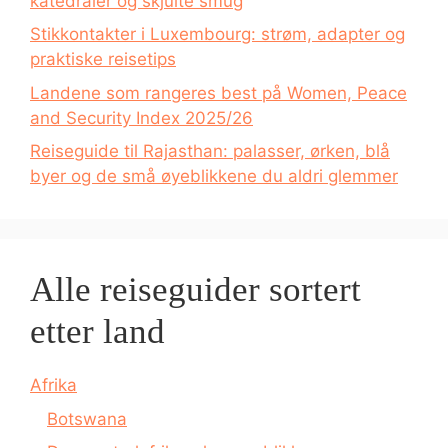
katedraler og skjulte smug
Stikkontakter i Luxembourg: strøm, adapter og
praktiske reisetips
Landene som rangeres best på Women, Peace
and Security Index 2025/26
Reiseguide til Rajasthan: palasser, ørken, blå
byer og de små øyeblikkene du aldri glemmer
Alle reiseguider sortert
etter land
Afrika
Botswana