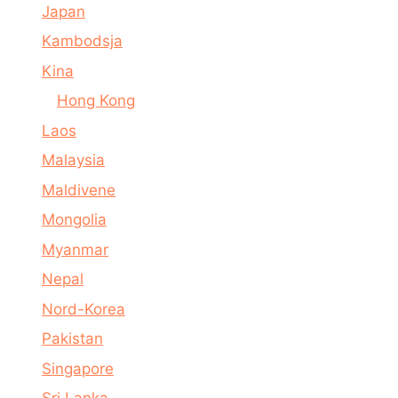
Japan
Kambodsja
Kina
Hong Kong
Laos
Malaysia
Maldivene
Mongolia
Myanmar
Nepal
Nord-Korea
Pakistan
Singapore