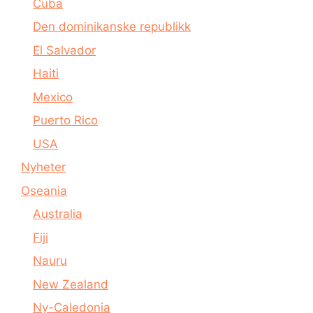
Cuba
Den dominikanske republikk
El Salvador
Haiti
Mexico
Puerto Rico
USA
Nyheter
Oseania
Australia
Fiji
Nauru
New Zealand
Ny-Caledonia