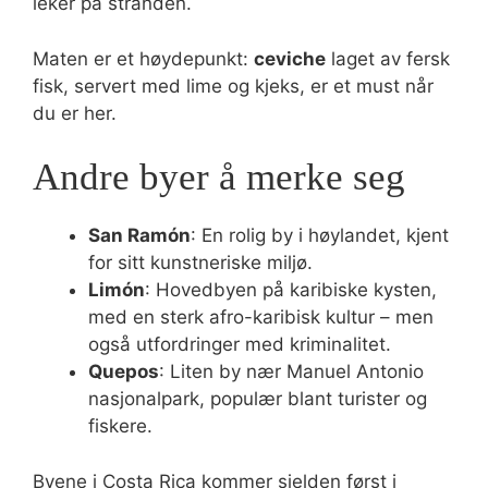
leker på stranden.
Maten er et høydepunkt:
ceviche
laget av fersk
fisk, servert med lime og kjeks, er et must når
du er her.
Andre byer å merke seg
San Ramón
: En rolig by i høylandet, kjent
for sitt kunstneriske miljø.
Limón
: Hovedbyen på karibiske kysten,
med en sterk afro-karibisk kultur – men
også utfordringer med kriminalitet.
Quepos
: Liten by nær Manuel Antonio
nasjonalpark, populær blant turister og
fiskere.
Byene i Costa Rica kommer sjelden først i