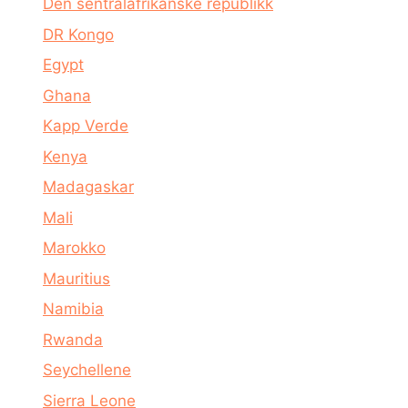
Den sentralafrikanske republikk
DR Kongo
Egypt
Ghana
Kapp Verde
Kenya
Madagaskar
Mali
Marokko
Mauritius
Namibia
Rwanda
Seychellene
Sierra Leone