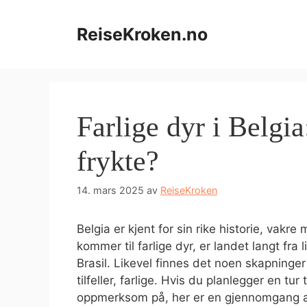
Hopp
til
ReiseKroken.no
innhold
Farlige dyr i Belgia
frykte?
14. mars 2025
av
ReiseKroken
Belgia er kjent for sin rike historie, vakr
kommer til farlige dyr, er landet langt fra
Brasil. Likevel finnes det noen skapninge
tilfeller, farlige. Hvis du planlegger en tur
oppmerksom på, her er en gjennomgang a