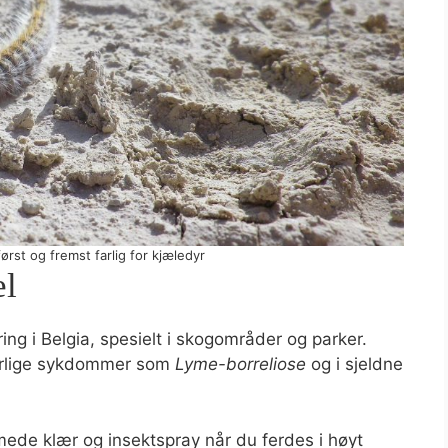
ørst og fremst farlig for kjæledyr
el
ng i Belgia, spesielt i skogområder og parker.
orlige sykdommer som
Lyme-borreliose
og i sjeldne
rmede klær og insektspray når du ferdes i høyt