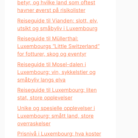
betyr, og hvilke land som oftest
havner øverst på risikolister
Reiseguide til Vianden: slott, elv,
utsikt og småbyliv i Luxembourg
Reiseguide til Müllerthal:
Luxembourgs “Little Switzerland”
for fotturer, skog og eventyr
Reiseguide til Mosel-dalen i
Luxembourg: vin, sykkelstier og
småbyliv langs elva
Reiseguide til Luxembourg: liten
stat, store opplevelser
Unike og spesielle opplevelser i
Luxembourg: smått land, store
overraskelser
Prisnivå i Luxembourg: hva koster