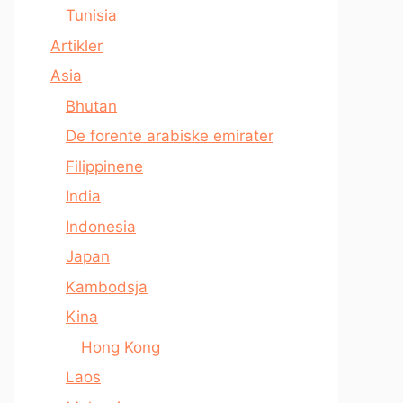
Tunisia
Artikler
Asia
Bhutan
De forente arabiske emirater
Filippinene
India
Indonesia
Japan
Kambodsja
Kina
Hong Kong
Laos