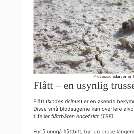
Prosessionslarver er f
Flått – en usynlig truss
Flått (
Ixodes ricinus
) er en økende bekymri
Disse små blodsugerne kan overføre alv
tilfeller
flåttbåren encefalitt (TBE)
.
For å unngå flåttbitt, bør du bruke lange