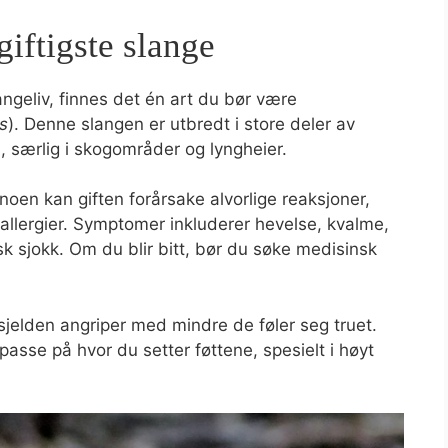
iftigste slange
langeliv, finnes det én art du bør være
s
). Denne slangen er utbredt i store deler av
, særlig i skogområder og lyngheier.
noen kan giften forårsake alvorlige reaksjoner,
allergier. Symptomer inkluderer hevelse, kvalme,
isk sjokk. Om du blir bitt, bør du søke medisinsk
sjelden angriper med mindre de føler seg truet.
passe på hvor du setter føttene, spesielt i høyt