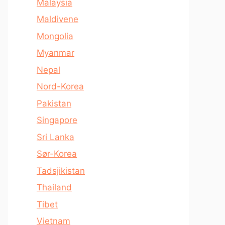
Malaysia
Maldivene
Mongolia
Myanmar
Nepal
Nord-Korea
Pakistan
Singapore
Sri Lanka
Sør-Korea
Tadsjikistan
Thailand
Tibet
Vietnam