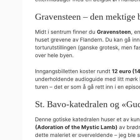
Gravensteen – den mektige 
Midt i sentrum finner du
Gravensteen
, e
huset grevene av Flandern. Du kan gå inn
torturutstillingen (ganske grotesk, men fa
over hele byen.
Inngangsbilletten koster rundt
12 euro (1
underholdende audioguide med litt mørk hu
turen – det er som å gå rett inn i en epi
St. Bavo-katedralen og «G
Denne gotiske katedralen huser et av kun
(Adoration of the Mystic Lamb)
av brødr
dette maleriet er overveldende – jeg ble st