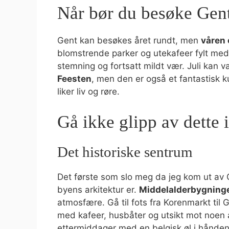
Når bør du besøke Gen
Gent kan besøkes året rundt, men
våren 
blomstrende parker og utekafeer fylt med
stemning og fortsatt mildt vær. Juli kan v
Feesten
, men den er også et fantastisk k
liker liv og røre.
Gå ikke glipp av dette 
Det historiske sentrum
Det første som slo meg da jeg kom ut av G
byens arkitektur er.
Middelalderbygninger
atmosfære. Gå til fots fra Korenmarkt til 
med kafeer, husbåter og utsikt mot noen a
ettermiddager med en belgisk øl i hånden 