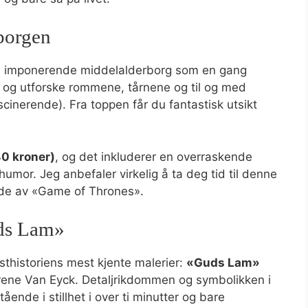
borgen
n imponerende middelalderborg som en gang
 og utforske rommene, tårnene og til og med
scinerende). Fra toppen får du fantastisk utsikt
40 kroner)
, og det inkluderer en overraskende
mor. Jeg anbefaler virkelig å ta deg tid til denne
sode av «Game of Thrones».
uds Lam»
sthistoriens mest kjente malerier:
«Guds Lam»
ene Van Eyck. Detaljrikdommen og symbolikken i
ående i stillhet i over ti minutter og bare