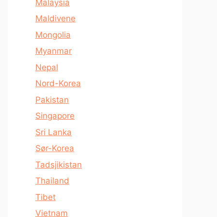
Malaysia
Maldivene
Mongolia
Myanmar
Nepal
Nord-Korea
Pakistan
Singapore
Sri Lanka
Sør-Korea
Tadsjikistan
Thailand
Tibet
Vietnam