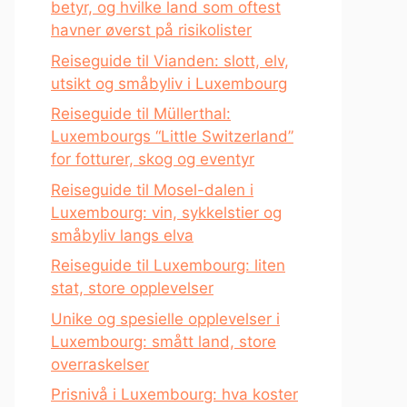
betyr, og hvilke land som oftest
havner øverst på risikolister
Reiseguide til Vianden: slott, elv,
utsikt og småbyliv i Luxembourg
Reiseguide til Müllerthal:
Luxembourgs “Little Switzerland”
for fotturer, skog og eventyr
Reiseguide til Mosel-dalen i
Luxembourg: vin, sykkelstier og
småbyliv langs elva
Reiseguide til Luxembourg: liten
stat, store opplevelser
Unike og spesielle opplevelser i
Luxembourg: smått land, store
overraskelser
Prisnivå i Luxembourg: hva koster