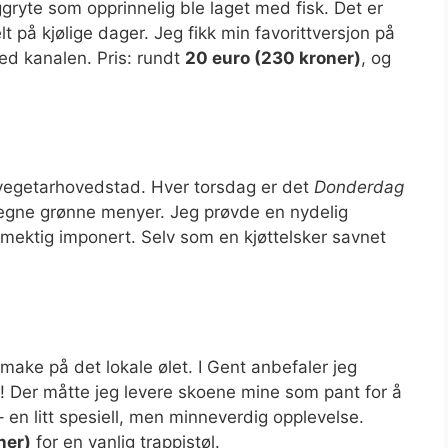
ggryte som opprinnelig ble laget med fisk. Det er
elt på kjølige dager. Jeg fikk min favorittversjon på
ved kanalen. Pris: rundt
20 euro (230 kroner)
, og
 vegetarhovedstad. Hver torsdag er det
Donderdag
 egne grønne menyer. Jeg prøvde en nydelig
mektig imponert. Selv som en kjøttelsker savnet
smake på det lokale ølet. I Gent anbefaler jeg
! Der måtte jeg levere skoene mine som pant for å
s – en litt spesiell, men minneverdig opplevelse.
ner)
for en vanlig trappistøl.