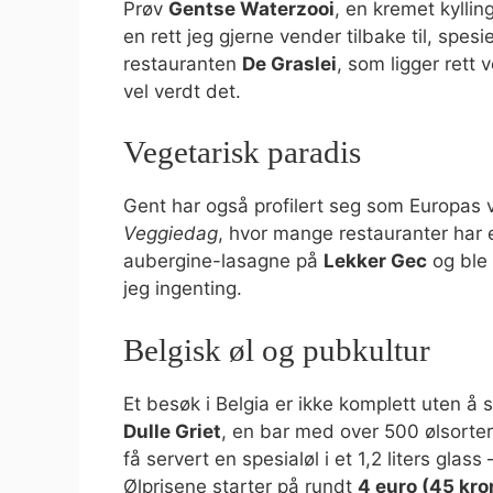
Prøv
Gentse Waterzooi
, en kremet kyllin
en rett jeg gjerne vender tilbake til, spesi
restauranten
De Graslei
, som ligger rett 
vel verdt det.
Vegetarisk paradis
Gent har også profilert seg som Europas
Veggiedag
, hvor mange restauranter har
aubergine-lasagne på
Lekker Gec
og ble 
jeg ingenting.
Belgisk øl og pubkultur
Et besøk i Belgia er ikke komplett uten å 
Dulle Griet
, en bar med over 500 ølsorter
få servert en spesialøl i et 1,2 liters glas
Ølprisene starter på rundt
4 euro (45 kro