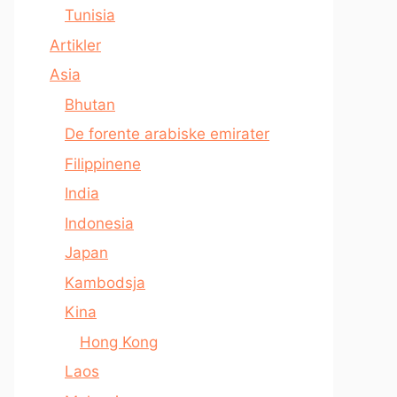
Tunisia
Artikler
Asia
Bhutan
De forente arabiske emirater
Filippinene
India
Indonesia
Japan
Kambodsja
Kina
Hong Kong
Laos