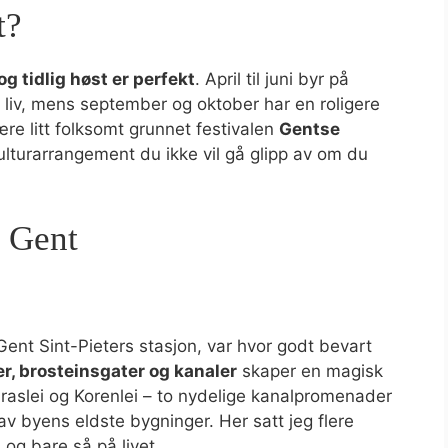
t?
og tidlig høst er perfekt
. April til juni byr på
 liv, mens september og oktober har en roligere
ære litt folksomt grunnet festivalen
Gentse
ulturarrangement du ikke vil gå glipp av om du
i Gent
ent Sint-Pieters stasjon, var hvor godt bevart
, brosteinsgater og kanaler
skaper en magisk
Graslei og Korenlei – to nydelige kanalpromenader
v byens eldste bygninger. Her satt jeg flere
og bare så på livet.