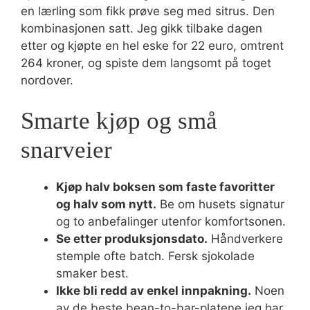
en lærling som fikk prøve seg med sitrus. Den
kombinasjonen satt. Jeg gikk tilbake dagen
etter og kjøpte en hel eske for 22 euro, omtrent
264 kroner, og spiste dem langsomt på toget
nordover.
Smarte kjøp og små
snarveier
Kjøp halv boksen som faste favoritter
og halv som nytt.
Be om husets signatur
og to anbefalinger utenfor komfortsonen.
Se etter produksjonsdato.
Håndverkere
stemple ofte batch. Fersk sjokolade
smaker best.
Ikke bli redd av enkel innpakning.
Noen
av de beste bean-to-bar-platene jeg har