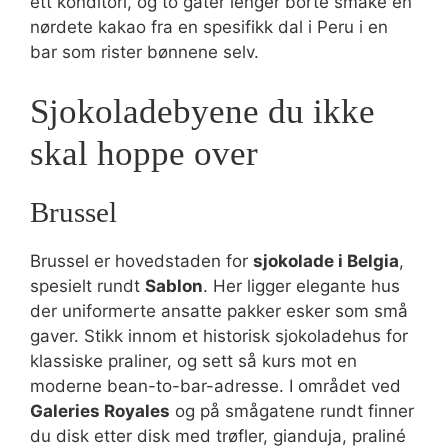
ett konditori, og to gater lenger borte smake en
nørdete kakao fra en spesifikk dal i Peru i en
bar som rister bønnene selv.
Sjokoladebyene du ikke
skal hoppe over
Brussel
Brussel er hovedstaden for
sjokolade i Belgia
,
spesielt rundt
Sablon
. Her ligger elegante hus
der uniformerte ansatte pakker esker som små
gaver. Stikk innom et historisk sjokoladehus for
klassiske praliner, og sett så kurs mot en
moderne bean-to-bar-adresse. I området ved
Galeries Royales
og på smågatene rundt finner
du disk etter disk med trøfler, gianduja, praliné