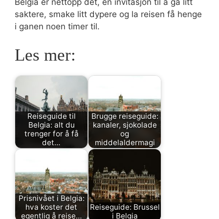
Belgia er nettopp det, en invitasjon til å gå litt
saktere, smake litt dypere og la reisen få henge
i ganen noen timer til.
Les mer:
Reiseguide til
Brugge reiseguide:
Belgia: alt du
kanaler, sjokolade
trenger for å få
og
det…
middelaldermagi
Prisnivået i Belgia:
hva koster det
Reiseguide: Brussel
egentlig å reise…
i Belgia