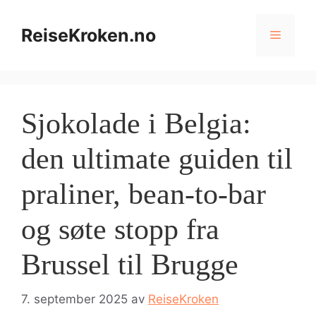
Hopp
til
ReiseKroken.no
Meny
innhold
Sjokolade i Belgia:
den ultimate guiden til
praliner, bean-to-bar
og søte stopp fra
Brussel til Brugge
7. september 2025
av
ReiseKroken