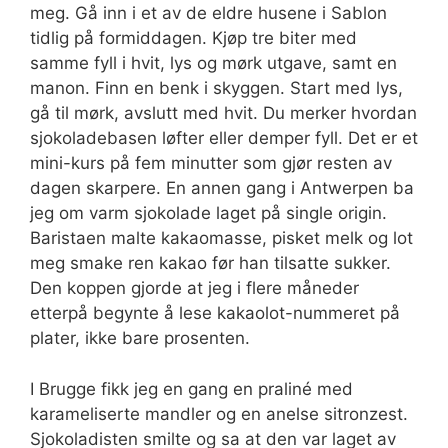
meg. Gå inn i et av de eldre husene i Sablon
tidlig på formiddagen. Kjøp tre biter med
samme fyll i hvit, lys og mørk utgave, samt en
manon. Finn en benk i skyggen. Start med lys,
gå til mørk, avslutt med hvit. Du merker hvordan
sjokoladebasen løfter eller demper fyll. Det er et
mini-kurs på fem minutter som gjør resten av
dagen skarpere. En annen gang i Antwerpen ba
jeg om varm sjokolade laget på single origin.
Baristaen malte kakaomasse, pisket melk og lot
meg smake ren kakao før han tilsatte sukker.
Den koppen gjorde at jeg i flere måneder
etterpå begynte å lese kakaolot-nummeret på
plater, ikke bare prosenten.
I Brugge fikk jeg en gang en praliné med
karameliserte mandler og en anelse sitronzest.
Sjokoladisten smilte og sa at den var laget av