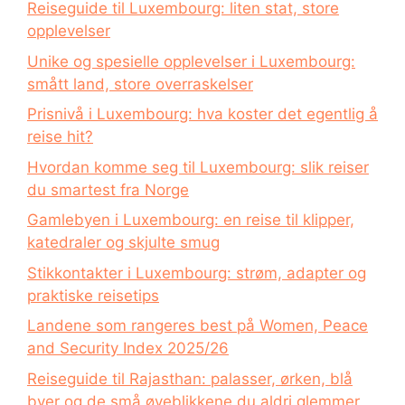
Reiseguide til Luxembourg: liten stat, store
opplevelser
Unike og spesielle opplevelser i Luxembourg:
smått land, store overraskelser
Prisnivå i Luxembourg: hva koster det egentlig å
reise hit?
Hvordan komme seg til Luxembourg: slik reiser
du smartest fra Norge
Gamlebyen i Luxembourg: en reise til klipper,
katedraler og skjulte smug
Stikkontakter i Luxembourg: strøm, adapter og
praktiske reisetips
Landene som rangeres best på Women, Peace
and Security Index 2025/26
Reiseguide til Rajasthan: palasser, ørken, blå
byer og de små øyeblikkene du aldri glemmer