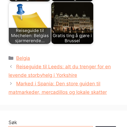
Reiseguide til
Mechelen: Belgias
Gratis ting å gjøre i
sjarmerende…
Brussel
Kategorier
Belgia
Reiseguide til Leeds: alt du trenger for en
levende storbyhelg i Yorkshire
Marked i Spania: Den store guiden til
matmarkeder, mercadillos og lokale skatter
Søk