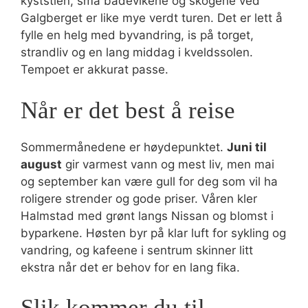
kyststien, små badevikene og skogene ved
Galgberget er like mye verdt turen. Det er lett å
fylle en helg med byvandring, is på torget,
strandliv og en lang middag i kveldssolen.
Tempoet er akkurat passe.
Når er det best å reise
Sommermånedene er høydepunktet.
Juni til
august
gir varmest vann og mest liv, men mai
og september kan være gull for deg som vil ha
roligere strender og gode priser. Våren kler
Halmstad med grønt langs Nissan og blomst i
byparkene. Høsten byr på klar luft for sykling og
vandring, og kafeene i sentrum skinner litt
ekstra når det er behov for en lang fika.
Slik kommer du til