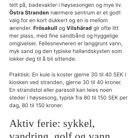
tett på, badevakter i høysesongen og mye liv.
Östra Stranden
nærmere sentrum er et godt
valg for en kort dukkert og en is mellom
ærender.
Frösakull
og
Vilshärad
gir ofte litt
mer plass, med fine sandbånd og hyggelige
omgivelser. Fellesnevneren er langgrunt vann,
myk sand og den typiske hallandskysten som
lokker deg til å bli sittende.
Praktisk: En kule is koster gjerne 30 til 40 SEK i
kiosken ved stranden, gjerne 30 til 40 kroner.
En strandstol eller parasoll kan leies noen
steder i høysesong, typisk fra 80 til 150 SEK per
dag, 80 til 150 kroner.
Aktiv ferie: sykkel,
vandring, golf og vann