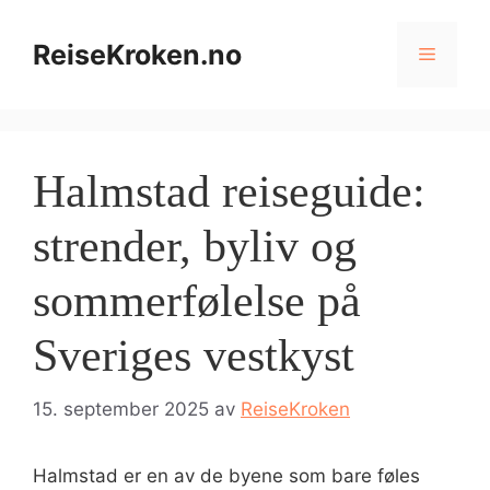
Hopp
til
ReiseKroken.no
Meny
innhold
Halmstad reiseguide:
strender, byliv og
sommerfølelse på
Sveriges vestkyst
15. september 2025
av
ReiseKroken
Halmstad er en av de byene som bare føles