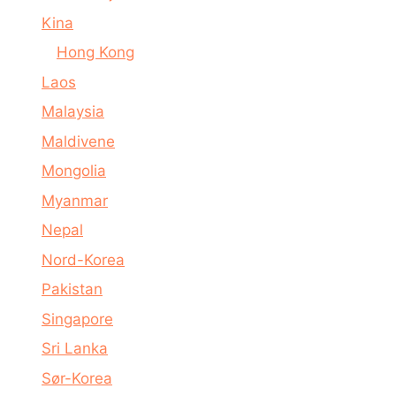
Kina
Hong Kong
Laos
Malaysia
Maldivene
Mongolia
Myanmar
Nepal
Nord-Korea
Pakistan
Singapore
Sri Lanka
Sør-Korea