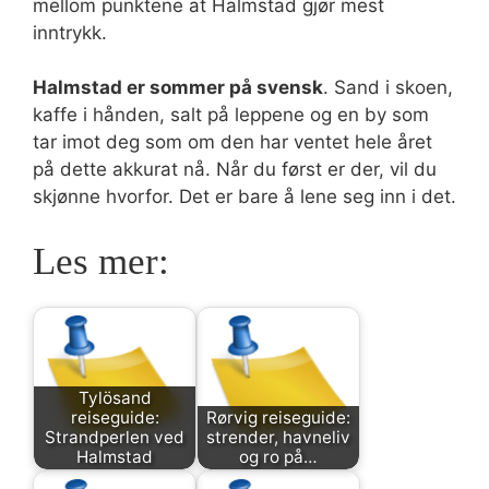
mellom punktene at Halmstad gjør mest
inntrykk.
Halmstad er sommer på svensk
. Sand i skoen,
kaffe i hånden, salt på leppene og en by som
tar imot deg som om den har ventet hele året
på dette akkurat nå. Når du først er der, vil du
skjønne hvorfor. Det er bare å lene seg inn i det.
Les mer:
Tylösand
reiseguide:
Rørvig reiseguide:
Strandperlen ved
strender, havneliv
Halmstad
og ro på…