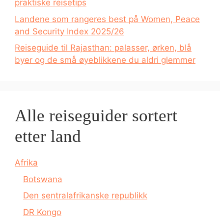
praktiske reisetips
Landene som rangeres best på Women, Peace
and Security Index 2025/26
Reiseguide til Rajasthan: palasser, ørken, blå
byer og de små øyeblikkene du aldri glemmer
Alle reiseguider sortert
etter land
Afrika
Botswana
Den sentralafrikanske republikk
DR Kongo