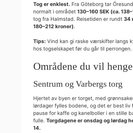
Tog er enklest.
Fra Göteborg tar Öresundst
normalt i området
130–160 SEK (ca. 138–
tog fra Halmstad. Reisetiden er rundt
34 
180–212 kroner)
.
Tips:
Vind kan gi raske værskifter langs ky
hos togselskapet før du går til perrongen.
Områdene du vil henge
Sentrum og Varbergs torg
Hjertet av byen er torget, med grønnsake
lørdager fylles bodene, og det er best liv 
pause for kaffe og kanelboller i en stille
fulle.
Torgdagene er onsdag og lørdag hel
14.