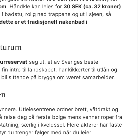
dom
. Håndkle kan leies for
30 SEK (ca. 32 kroner)
.
 i badstu, rolig ned trappene og ut i sjøen, så
dette er et tradisjonelt nakenbad i
aturum
urreservat
seg ut, et av Sveriges beste
in intro til landskapet, har kikkerter til utlån og
g bli sittende på brygga om været samarbeider.
en
ynnere. Utleiesentrene ordner brett, våtdrakt og
v å reise deg på første bølge mens venner roper fra
atning, særlig i kveldssol. Flere aktører har faste
yr du trenger følger med når du leier.