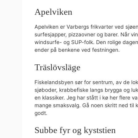
Apelviken
Apelviken er Varbergs frikvarter ved sjøe
surfesjapper, pizzaovner og barer. Når vind
windsurfe- og SUP-folk. Den rolige dagen
ender på benkene ved festningen.
Träslövsläge
Fiskelandsbyen sør for sentrum, av de lok
sjøboder, krabbefiske langs brygga og lu
en klassiker. Jeg har stått i kø her flere
mange smaksvalg. Gå noen skritt ned til k
godt.
Subbe fyr og kyststien