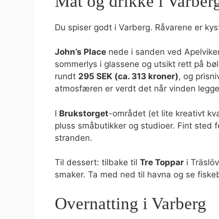
Mat og drikke i Varber
Du spiser godt i Varberg. Råvarene er ky
John’s Place
nede i sanden ved Apelviken 
sommerlys i glassene og utsikt rett på b
rundt
295 SEK (ca. 313 kroner)
, og prisni
atmosfæren er verdt det når vinden legger 
I
Brukstorget
-området (et lite kreativt kv
pluss småbutikker og studioer. Fint sted f
stranden.
Til dessert: tilbake til
Tre Toppar
i Träslö
smaker. Ta med ned til havna og se fisk
Overnatting i Varberg