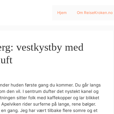
Hjem
Om ReiseKroken.no
erg: vestkystby med
luft
under huden første gang du kommer. Du går langs
 som den vil. I sentrum dufter det nystekt kanel og
tningen sitter folk med kaffekopper og lar blikket
i Apelviken rider surferne på lange, rene bølger.
en gang. Jeg har vært tilbake flere somre og et