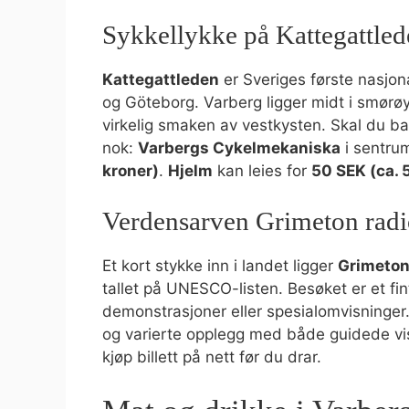
Sykkellykke på Kattegattle
Kattegattleden
er Sveriges første nasjon
og Göteborg. Varberg ligger midt i smørøye
virkelig smaken av vestkysten. Skal du bar
nok:
Varbergs Cykelmekaniska
i sentrum
kroner)
.
Hjelm
kan leies for
50 SEK (ca. 
Verdensarven Grimeton radi
Et kort stykke inn i landet ligger
Grimeto
tallet på UNESCO-listen. Besøket er et fint
demonstrasjoner eller spesialomvisninger.
og varierte opplegg med både guidede vi
kjøp billett på nett før du drar.