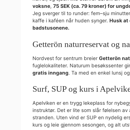
voksne
,
75 SEK (ca. 79 kroner) for ung
Jeg sverger til to runder: fem–sju minutter
kaffe i kaféen når huden synger.
Husk at 
badstusonene.
Getterön naturreservat og n
Nordvest for sentrum breier
Getterön nat
fuglelokaliteter. Naturum besøkssenter gir f
gratis inngang
. Ta med en enkel lunsj o
Surf, SUP og kurs i Apelvik
Apelviken er en trygg lekeplass for nybeg
instruktør. Det er lite som slår følelsen a
stranden. Uten vind er SUP en nydelig erst
kurs og leie gjennom sesongen, og alt utst