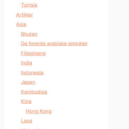
Tunisia
Artikler
Asia
Bhutan
De forente arabiske emirater
Filippinene
India
Indonesia
Japan
Kambodsja
Kina
Hong Kong
Laos