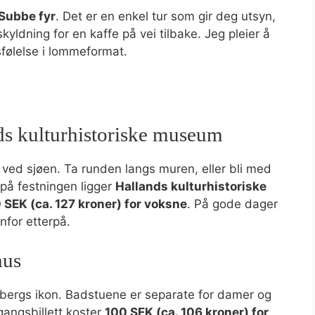
Subbe fyr
. Det er en enkel tur som gir deg utsyn,
ldning for en kaffe på vei tilbake. Jeg pleier å
sfølelse i lommeformat.
ds kulturhistoriske museum
 ved sjøen. Ta runden langs muren, eller bli med
 på festningen ligger
Hallands kulturhistoriske
 SEK (ca. 127 kroner) for voksne
. På gode dager
enfor etterpå.
hus
bergs ikon. Badstuene er separate for damer og
ngangsbillett koster
100 SEK (ca. 106 kroner) for