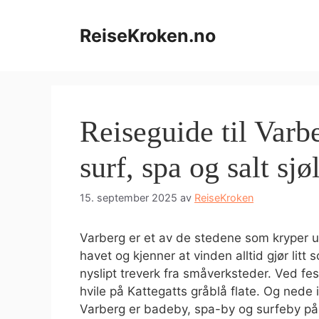
Hopp
til
ReiseKroken.no
innhold
Reiseguide til Varb
surf, spa og salt sjø
15. september 2025
av
ReiseKroken
Varberg er et av de stedene som kryper 
havet og kjenner at vinden alltid gjør litt
nyslipt treverk fra småverksteder. Ved fes
hvile på Kattegatts gråblå flate. Og nede 
Varberg er badeby, spa-by og surfeby på 