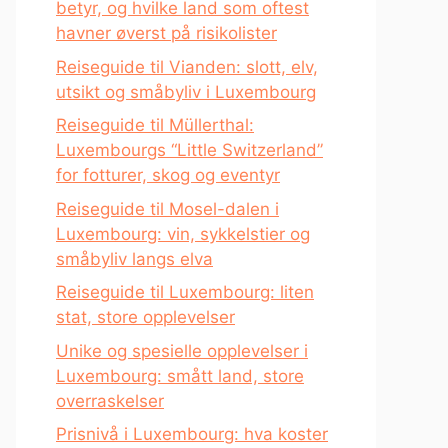
betyr, og hvilke land som oftest
havner øverst på risikolister
Reiseguide til Vianden: slott, elv,
utsikt og småbyliv i Luxembourg
Reiseguide til Müllerthal:
Luxembourgs “Little Switzerland”
for fotturer, skog og eventyr
Reiseguide til Mosel-dalen i
Luxembourg: vin, sykkelstier og
småbyliv langs elva
Reiseguide til Luxembourg: liten
stat, store opplevelser
Unike og spesielle opplevelser i
Luxembourg: smått land, store
overraskelser
Prisnivå i Luxembourg: hva koster