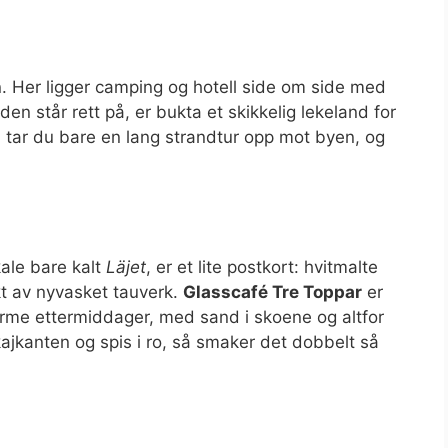
n. Her ligger camping og hotell side om side med
en står rett på, er bukta et skikkelig lekeland for
 tar du bare en lang strandtur opp mot byen, og
ale bare kalt
Läjet
, er et lite postkort: hvitmalte
kt av nyvasket tauverk.
Glasscafé Tre Toppar
er
 varme ettermiddager, med sand i skoene og altfor
ajkanten og spis i ro, så smaker det dobbelt så