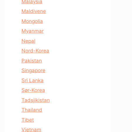
Malaysia
Maldivene
Mongolia
Myanmar
Nepal
Nord-Korea
Pakistan
Singapore
Sri Lanka
Sør-Korea
Tadsjikistan
Thailand
Tibet
Vietnam