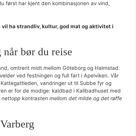
du først har kjent den kombinasjonen av vind,
il ha strandliv, kultur, god mat og aktivitet i
 når bør du reise
lland, omtrent midt mellom Göteborg og Halmstad.
elder ved festningen og full fart i Apelviken. Vår
s Kattegattleden, vandringer ut til Subbe fyr og
eren er for de modige: kaldbad i Kallbadhuset med
r nettopp kontrasten mellom det milde og det røffe
 Varberg