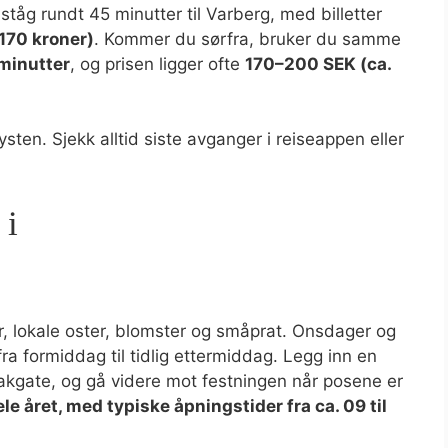
åg rundt 45 minutter til Varberg, med billetter
170 kroner)
. Kommer du sørfra, bruker du samme
minutter
, og prisen ligger ofte
170–200 SEK (ca.
sten. Sjekk alltid siste avganger i reiseappen eller
 i
r, lokale oster, blomster og småprat. Onsdager og
fra formiddag til tidlig ettermiddag. Legg inn en
 bakgate, og gå videre mot festningen når posene er
e året, med typiske åpningstider fra ca. 09 til