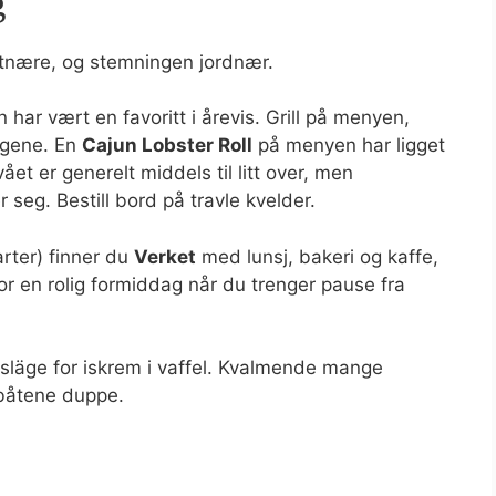
g
stnære, og stemningen jordnær.
har vært en favoritt i årevis. Grill på menyen,
ølgene. En
Cajun Lobster Roll
på menyen har ligget
vået er generelt middels til litt over, men
seg. Bestill bord på travle kvelder.
arter) finner du
Verket
med lunsj, bakeri og kaffe,
or en rolig formiddag når du trenger pause fra
vsläge for iskrem i vaffel. Kvalmende mange
ebåtene duppe.