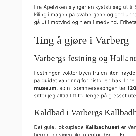
Fra Apelviken slynger en kyststi seg ut til
kiling i magen på svabergene og god unnsky
gå ut i motvind og hjem i medvind. Frihet
Ting å gjøre i Varberg
Varbergs festning og Hallan
Festningen vokter byen fra en liten høyde
på guidet vandring for historien bak. Inne
museum
, som i sommersesongen tar
120
sitter jeg alltid litt for lenge på gresset ut
Kaldbad i Varbergs Kallbad
Det gule, løkkuplede
Kallbadhuset
er Var
herrer, og sjøen like utenfor døren. En in