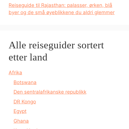
Reiseguide til Rajasthan: palasser, ørken, blå
byer og de små øyeblikkene du aldri glemmer
Alle reiseguider sortert
etter land
Afrika
Botswana
Den sentralafrikanske republikk
DR Kongo
Egypt
Ghana