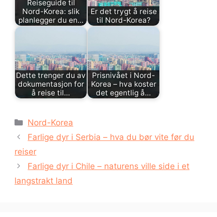
Reiseguide til
Nord-Korea: slik
Er det trygt å reise
planlegger du en…
til Nord-Korea?
Dette trenger du av
Prisnivået i Nord-
dokumentasjon for
Korea – hva koster
å reise til…
det egentlig å…
Kategorier
Nord-Korea
Farlige dyr i Serbia – hva du bør vite før du
reiser
Farlige dyr i Chile – naturens ville side i et
langstrakt land