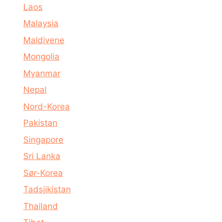
Laos
Malaysia
Maldivene
Mongolia
Myanmar
Nepal
Nord-Korea
Pakistan
Singapore
Sri Lanka
Sør-Korea
Tadsjikistan
Thailand