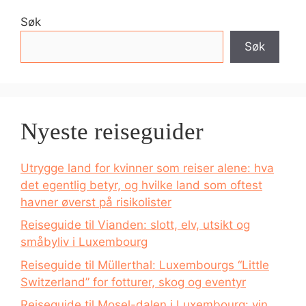
Søk
Søk
Nyeste reiseguider
Utrygge land for kvinner som reiser alene: hva
det egentlig betyr, og hvilke land som oftest
havner øverst på risikolister
Reiseguide til Vianden: slott, elv, utsikt og
småbyliv i Luxembourg
Reiseguide til Müllerthal: Luxembourgs “Little
Switzerland” for fotturer, skog og eventyr
Reiseguide til Mosel-dalen i Luxembourg: vin,