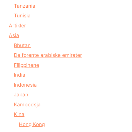
Tanzania
Tunisia
Artikler
Asia
Bhutan
De forente arabiske emirater
Filippinene
India
Indonesia
Japan
Kambodsja
Kina
Hong Kong