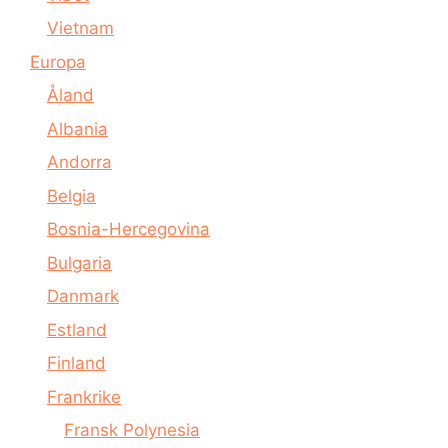
Vietnam
Europa
Åland
Albania
Andorra
Belgia
Bosnia-Hercegovina
Bulgaria
Danmark
Estland
Finland
Frankrike
Fransk Polynesia