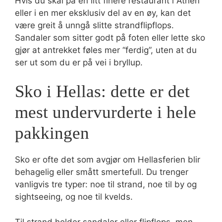
Hvis du skal på en litt finere restaurant i Athen
eller i en mer eksklusiv del av en øy, kan det
være greit å unngå slitte strandflipflops.
Sandaler som sitter godt på foten eller lette sko
gjør at antrekket føles mer “ferdig”, uten at du
ser ut som du er på vei i bryllup.
Sko i Hellas: dette er det
mest undervurderte i hele
pakkingen
Sko er ofte det som avgjør om Hellasferien blir
behagelig eller smått smertefull. Du trenger
vanligvis tre typer: noe til strand, noe til by og
sightseeing, og noe til kvelds.
Til strand holder sandaler eller flipflops, men