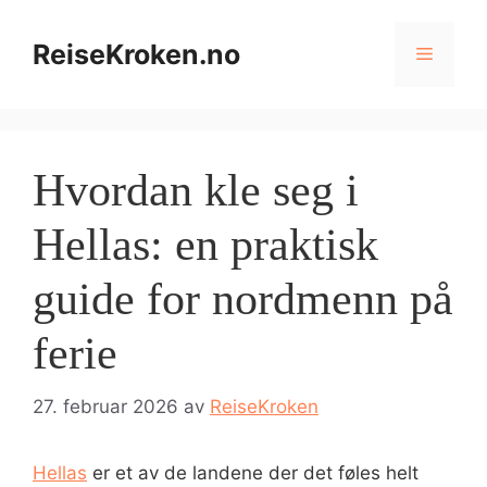
Hopp
til
ReiseKroken.no
Meny
innhold
Hvordan kle seg i
Hellas: en praktisk
guide for nordmenn på
ferie
27. februar 2026
av
ReiseKroken
Hellas
er et av de landene der det føles helt