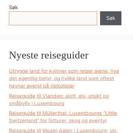
Søk
Søk
Nyeste reiseguider
Utrygge land for kvinner som reiser alene: hva
det egentlig betyr, og hvilke land som oftest
havner øverst på risikolister
Reiseguide til Vianden: slott, elv, utsikt og
småbyliv i Luxembourg
Reiseguide til Müllerthal: Luxembourgs “Little
Switzerland” for fotturer, skog og eventyr
Reiseguide til Mosel-dalen i Luxembourg: vin,