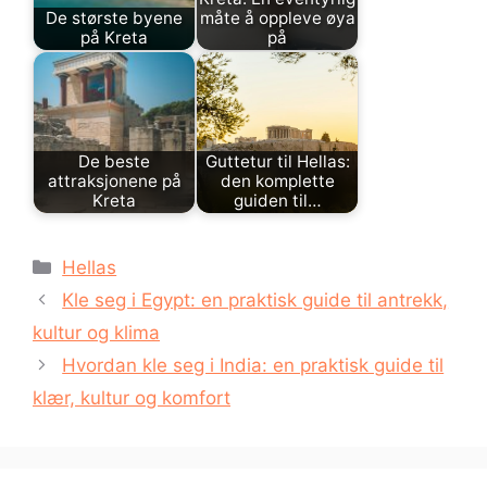
De største byene
måte å oppleve øya
på Kreta
på
De beste
Guttetur til Hellas:
attraksjonene på
den komplette
Kreta
guiden til…
Kategorier
Hellas
Kle seg i Egypt: en praktisk guide til antrekk,
kultur og klima
Hvordan kle seg i India: en praktisk guide til
klær, kultur og komfort