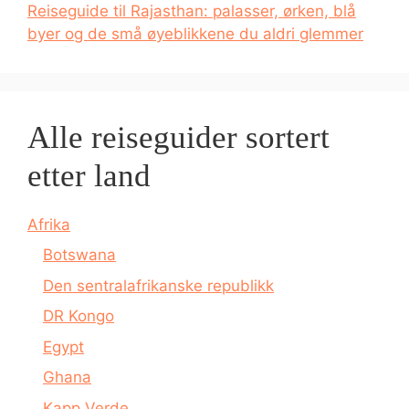
Reiseguide til Rajasthan: palasser, ørken, blå
byer og de små øyeblikkene du aldri glemmer
Alle reiseguider sortert
etter land
Afrika
Botswana
Den sentralafrikanske republikk
DR Kongo
Egypt
Ghana
Kapp Verde