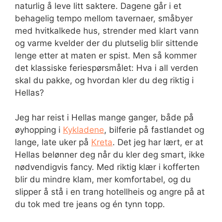
naturlig å leve litt saktere. Dagene går i et
behagelig tempo mellom tavernaer, småbyer
med hvitkalkede hus, strender med klart vann
og varme kvelder der du plutselig blir sittende
lenge etter at maten er spist. Men så kommer
det klassiske feriespørsmålet: Hva i all verden
skal du pakke, og hvordan kler du deg riktig i
Hellas?
Jeg har reist i Hellas mange ganger, både på
øyhopping i
Kykladene
, bilferie på fastlandet og
lange, late uker på
Kreta
. Det jeg har lært, er at
Hellas belønner deg når du kler deg smart, ikke
nødvendigvis fancy. Med riktig klær i kofferten
blir du mindre klam, mer komfortabel, og du
slipper å stå i en trang hotellheis og angre på at
du tok med tre jeans og én tynn topp.