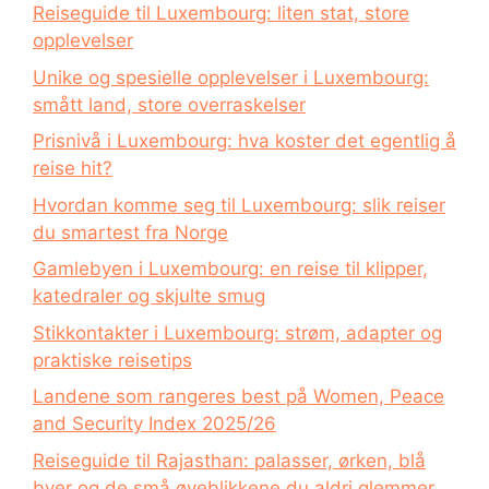
Reiseguide til Luxembourg: liten stat, store
opplevelser
Unike og spesielle opplevelser i Luxembourg:
smått land, store overraskelser
Prisnivå i Luxembourg: hva koster det egentlig å
reise hit?
Hvordan komme seg til Luxembourg: slik reiser
du smartest fra Norge
Gamlebyen i Luxembourg: en reise til klipper,
katedraler og skjulte smug
Stikkontakter i Luxembourg: strøm, adapter og
praktiske reisetips
Landene som rangeres best på Women, Peace
and Security Index 2025/26
Reiseguide til Rajasthan: palasser, ørken, blå
byer og de små øyeblikkene du aldri glemmer