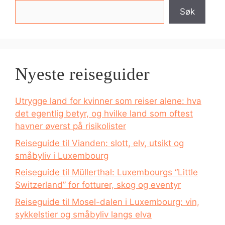
Søk
Nyeste reiseguider
Utrygge land for kvinner som reiser alene: hva
det egentlig betyr, og hvilke land som oftest
havner øverst på risikolister
Reiseguide til Vianden: slott, elv, utsikt og
småbyliv i Luxembourg
Reiseguide til Müllerthal: Luxembourgs “Little
Switzerland” for fotturer, skog og eventyr
Reiseguide til Mosel-dalen i Luxembourg: vin,
sykkelstier og småbyliv langs elva