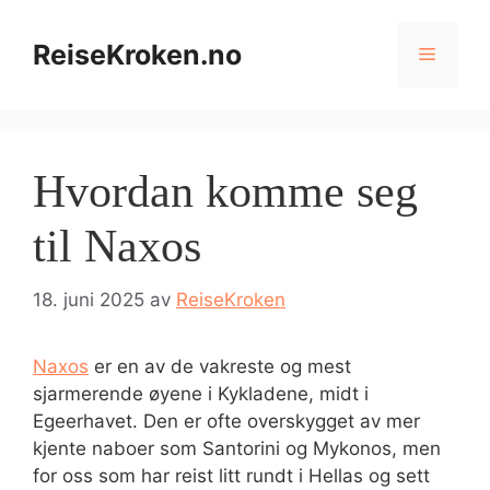
Hopp
til
ReiseKroken.no
Meny
innhold
Hvordan komme seg
til Naxos
18. juni 2025
av
ReiseKroken
Naxos
er en av de vakreste og mest
sjarmerende øyene i Kykladene, midt i
Egeerhavet. Den er ofte overskygget av mer
kjente naboer som Santorini og Mykonos, men
for oss som har reist litt rundt i Hellas og sett