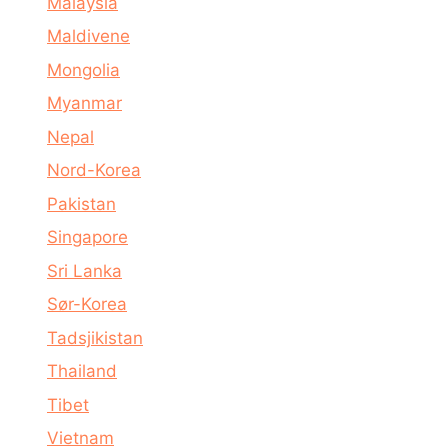
Malaysia
Maldivene
Mongolia
Myanmar
Nepal
Nord-Korea
Pakistan
Singapore
Sri Lanka
Sør-Korea
Tadsjikistan
Thailand
Tibet
Vietnam