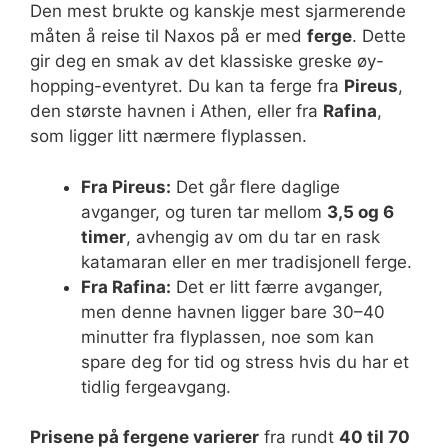
Den mest brukte og kanskje mest sjarmerende
måten å reise til Naxos på er med
ferge
. Dette
gir deg en smak av det klassiske greske øy-
hopping-eventyret. Du kan ta ferge fra
Pireus
,
den største havnen i Athen, eller fra
Rafina
,
som ligger litt nærmere flyplassen.
Fra Pireus:
Det går flere daglige
avganger, og turen tar mellom
3,5 og 6
timer
, avhengig av om du tar en rask
katamaran eller en mer tradisjonell ferge.
Fra Rafina:
Det er litt færre avganger,
men denne havnen ligger bare 30–40
minutter fra flyplassen, noe som kan
spare deg for tid og stress hvis du har et
tidlig fergeavgang.
Prisene på fergene varierer
fra rundt
40 til 70