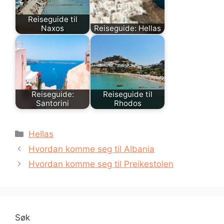
Reiseguide til
Naxos
Reiseguide: Hellas
Reiseguide:
Reiseguide til
Santorini
Rhodos
Kategorier
Hellas
Hvordan komme seg til Albania
Hvordan komme seg til Preikestolen
Søk