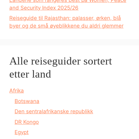
and Security Index 2025/26
Reiseguide til Rajasthan: palasser, ørken, blå
byer og de små øyeblikkene du aldri glemmer
Alle reiseguider sortert
etter land
Afrika
Botswana
Den sentralafrikanske republikk
DR Kongo
Egypt