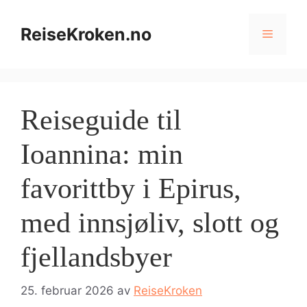
Hopp
til
ReiseKroken.no
Meny
innhold
Reiseguide til
Ioannina: min
favorittby i Epirus,
med innsjøliv, slott og
fjellandsbyer
25. februar 2026
av
ReiseKroken