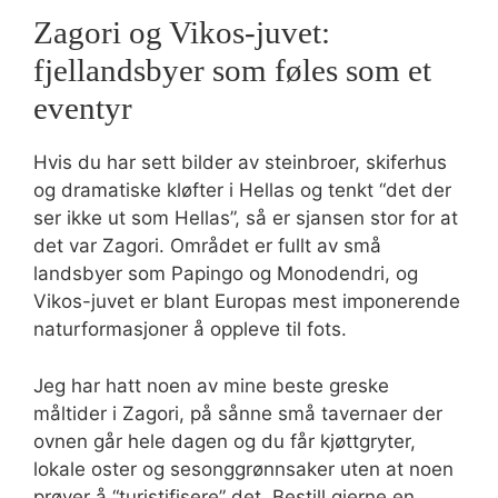
Zagori og Vikos-juvet:
fjellandsbyer som føles som et
eventyr
Hvis du har sett bilder av steinbroer, skiferhus
og dramatiske kløfter i Hellas og tenkt “det der
ser ikke ut som Hellas”, så er sjansen stor for at
det var Zagori. Området er fullt av små
landsbyer som Papingo og Monodendri, og
Vikos-juvet er blant Europas mest imponerende
naturformasjoner å oppleve til fots.
Jeg har hatt noen av mine beste greske
måltider i Zagori, på sånne små tavernaer der
ovnen går hele dagen og du får kjøttgryter,
lokale oster og sesonggrønnsaker uten at noen
prøver å “turistifisere” det. Bestill gjerne en