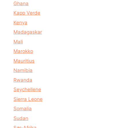
Ghana
Kapp Verde
Kenya
Madagaskar
Mali
Marokko
Mauritius
Namibia
Rwanda
Seychellene
Sierra Leone
Somalia
Sudan
Sør-Afrika