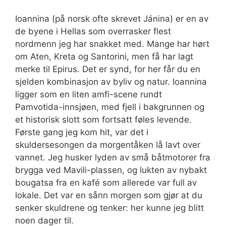
Ioannina (på norsk ofte skrevet Jánina) er en av
de byene i Hellas som overrasker flest
nordmenn jeg har snakket med. Mange har hørt
om Aten, Kreta og Santorini, men få har lagt
merke til Epirus. Det er synd, for her får du en
sjelden kombinasjon av byliv og natur. Ioannina
ligger som en liten amfi-scene rundt
Pamvotida-innsjøen, med fjell i bakgrunnen og
et historisk slott som fortsatt føles levende.
Første gang jeg kom hit, var det i
skuldersesongen da morgentåken lå lavt over
vannet. Jeg husker lyden av små båtmotorer fra
brygga ved Mavili-plassen, og lukten av nybakt
bougatsa fra en kafé som allerede var full av
lokale. Det var en sånn morgen som gjør at du
senker skuldrene og tenker: her kunne jeg blitt
noen dager til.