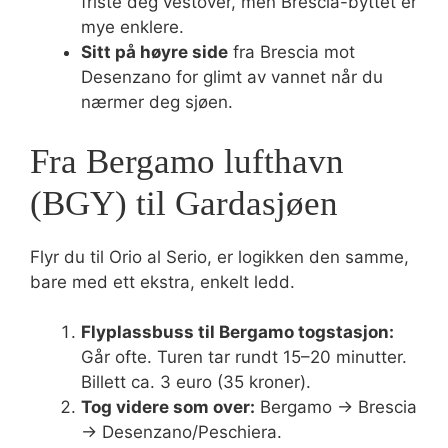
friste deg vestover, men Brescia-byttet er
mye enklere.
Sitt på høyre side
fra Brescia mot
Desenzano for glimt av vannet når du
nærmer deg sjøen.
Fra Bergamo lufthavn
(BGY) til Gardasjøen
Flyr du til Orio al Serio, er logikken den samme,
bare med ett ekstra, enkelt ledd.
Flyplassbuss til Bergamo togstasjon:
Går ofte. Turen tar rundt 15–20 minutter.
Billett ca. 3 euro (35 kroner).
Tog videre som over:
Bergamo → Brescia
→ Desenzano/Peschiera.