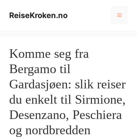
Hopp
til
ReiseKroken.no
Meny
innhold
Komme seg fra
Bergamo til
Gardasjøen: slik reiser
du enkelt til Sirmione,
Desenzano, Peschiera
og nordbredden