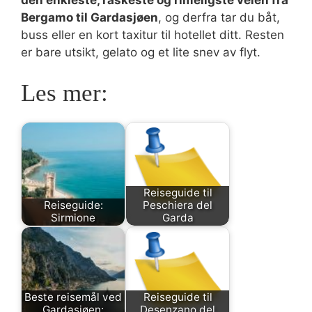
Bergamo til Gardasjøen
, og derfra tar du båt,
buss eller en kort taxitur til hotellet ditt. Resten
er bare utsikt, gelato og et lite snev av flyt.
Les mer:
Reiseguide til
Reiseguide:
Peschiera del
Sirmione
Garda
Beste reisemål ved
Reiseguide til
Gardasjøen:
Desenzano del