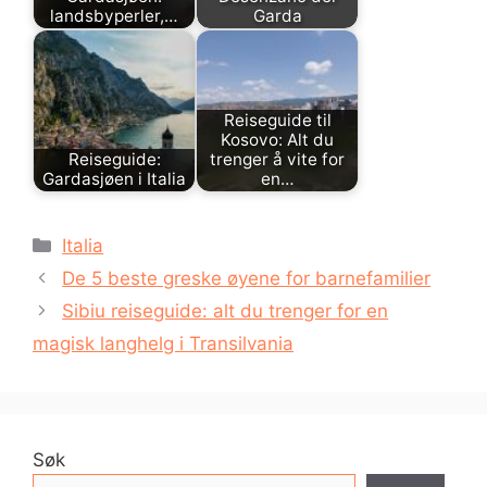
landsbyperler,…
Garda
Reiseguide til
Kosovo: Alt du
Reiseguide:
trenger å vite for
Gardasjøen i Italia
en…
Kategorier
Italia
De 5 beste greske øyene for barnefamilier
Sibiu reiseguide: alt du trenger for en
magisk langhelg i Transilvania
Søk