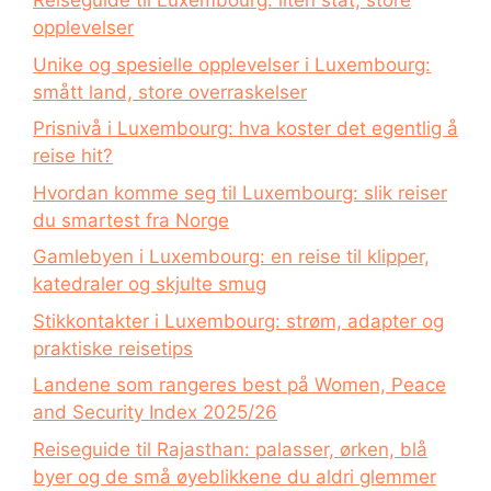
Reiseguide til Luxembourg: liten stat, store
opplevelser
Unike og spesielle opplevelser i Luxembourg:
smått land, store overraskelser
Prisnivå i Luxembourg: hva koster det egentlig å
reise hit?
Hvordan komme seg til Luxembourg: slik reiser
du smartest fra Norge
Gamlebyen i Luxembourg: en reise til klipper,
katedraler og skjulte smug
Stikkontakter i Luxembourg: strøm, adapter og
praktiske reisetips
Landene som rangeres best på Women, Peace
and Security Index 2025/26
Reiseguide til Rajasthan: palasser, ørken, blå
byer og de små øyeblikkene du aldri glemmer