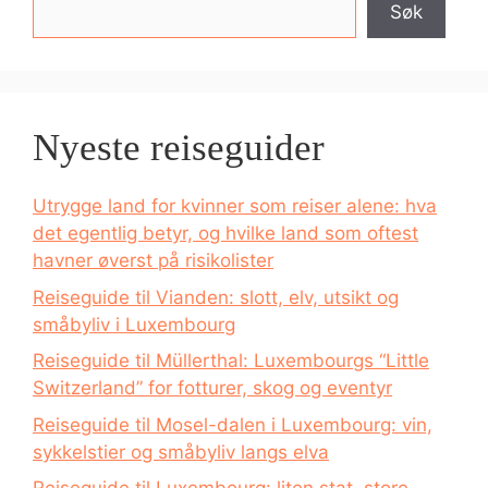
Søk
Nyeste reiseguider
Utrygge land for kvinner som reiser alene: hva
det egentlig betyr, og hvilke land som oftest
havner øverst på risikolister
Reiseguide til Vianden: slott, elv, utsikt og
småbyliv i Luxembourg
Reiseguide til Müllerthal: Luxembourgs “Little
Switzerland” for fotturer, skog og eventyr
Reiseguide til Mosel-dalen i Luxembourg: vin,
sykkelstier og småbyliv langs elva