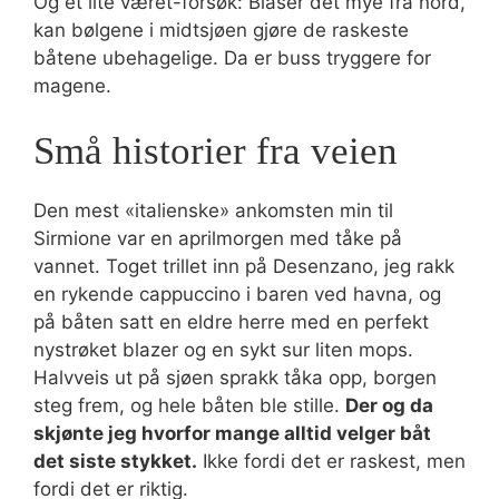
Og et lite været-forsøk: Blåser det mye fra nord,
kan bølgene i midtsjøen gjøre de raskeste
båtene ubehagelige. Da er buss tryggere for
magene.
Små historier fra veien
Den mest «italienske» ankomsten min til
Sirmione var en aprilmorgen med tåke på
vannet. Toget trillet inn på Desenzano, jeg rakk
en rykende cappuccino i baren ved havna, og
på båten satt en eldre herre med en perfekt
nystrøket blazer og en sykt sur liten mops.
Halvveis ut på sjøen sprakk tåka opp, borgen
steg frem, og hele båten ble stille.
Der og da
skjønte jeg hvorfor mange alltid velger båt
det siste stykket.
Ikke fordi det er raskest, men
fordi det er riktig.