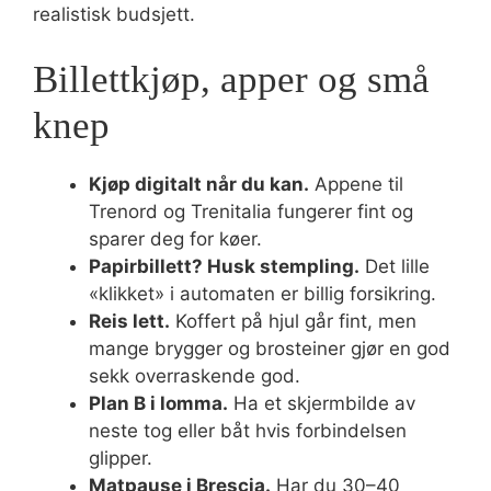
realistisk budsjett.
Billettkjøp, apper og små
knep
Kjøp digitalt når du kan.
Appene til
Trenord og Trenitalia fungerer fint og
sparer deg for køer.
Papirbillett? Husk stempling.
Det lille
«klikket» i automaten er billig forsikring.
Reis lett.
Koffert på hjul går fint, men
mange brygger og brosteiner gjør en god
sekk overraskende god.
Plan B i lomma.
Ha et skjermbilde av
neste tog eller båt hvis forbindelsen
glipper.
Matpause i Brescia.
Har du 30–40