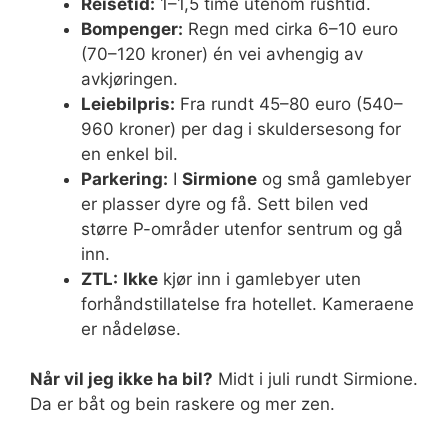
Reisetid:
1–1,5 time utenom rushtid.
Bompenger:
Regn med cirka 6–10 euro
(70–120 kroner) én vei avhengig av
avkjøringen.
Leiebilpris:
Fra rundt 45–80 euro (540–
960 kroner) per dag i skuldersesong for
en enkel bil.
Parkering:
I
Sirmione
og små gamlebyer
er plasser dyre og få. Sett bilen ved
større P-områder utenfor sentrum og gå
inn.
ZTL:
Ikke
kjør inn i gamlebyer uten
forhåndstillatelse fra hotellet. Kameraene
er nådeløse.
Når vil jeg ikke ha bil?
Midt i juli rundt Sirmione.
Da er båt og bein raskere og mer zen.