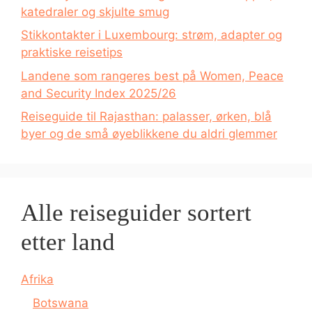
katedraler og skjulte smug
Stikkontakter i Luxembourg: strøm, adapter og
praktiske reisetips
Landene som rangeres best på Women, Peace
and Security Index 2025/26
Reiseguide til Rajasthan: palasser, ørken, blå
byer og de små øyeblikkene du aldri glemmer
Alle reiseguider sortert
etter land
Afrika
Botswana