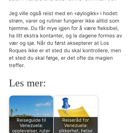
Jeg ville også reist med en «øylogikk» i hodet:
strøm, varer og rutiner fungerer ikke alltid som
hjemme. Du får mye igjen for å være fleksibel,
ha litt ekstra kontanter, og la dagene formes av
vær og sjø. Når du først aksepterer at Los
Roques ikke er et sted du skal kontrollere, men
et sted du skal følge, er det ofte da magien
treffer.
Les mer:
Reiseguide til
Reiseråd for
Venezuela:
Venezuela:
opplevelser, ruter
sikkerhet, helse