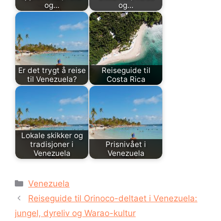
og…
og…
Er det trygt å reise
Reiseguide til
til Venezuela?
Costa Rica
Lokale skikker og
tradisjoner i
Prisnivået i
Venezuela
Venezuela
Kategorier
Venezuela
Reiseguide til Orinoco-deltaet i Venezuela:
jungel, dyreliv og Warao-kultur