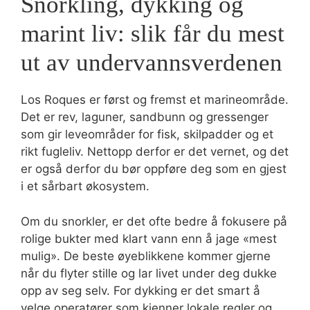
Snorkling, dykking og
marint liv: slik får du mest
ut av undervannsverdenen
Los Roques er først og fremst et marineområde.
Det er rev, laguner, sandbunn og gressenger
som gir leveområder for fisk, skilpadder og et
rikt fugleliv. Nettopp derfor er det vernet, og det
er også derfor du bør oppføre deg som en gjest
i et sårbart økosystem.
Om du snorkler, er det ofte bedre å fokusere på
rolige bukter med klart vann enn å jage «mest
mulig». De beste øyeblikkene kommer gjerne
når du flyter stille og lar livet under deg dukke
opp av seg selv. For dykking er det smart å
velge operatører som kjenner lokale regler og