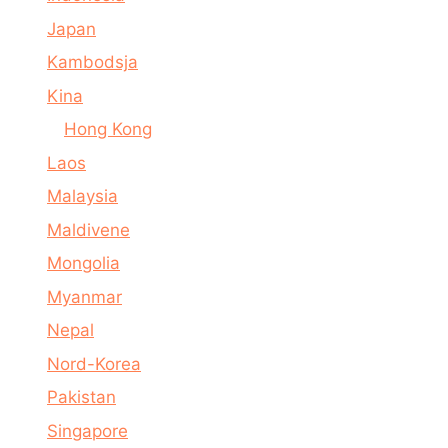
Japan
Kambodsja
Kina
Hong Kong
Laos
Malaysia
Maldivene
Mongolia
Myanmar
Nepal
Nord-Korea
Pakistan
Singapore