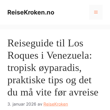
Hopp
til
ReiseKroken.no
Meny
innhold
Reiseguide til Los
Roques i Venezuela:
tropisk øyparadis,
praktiske tips og det
du må vite før avreise
3. januar 2026
av
ReiseKroken