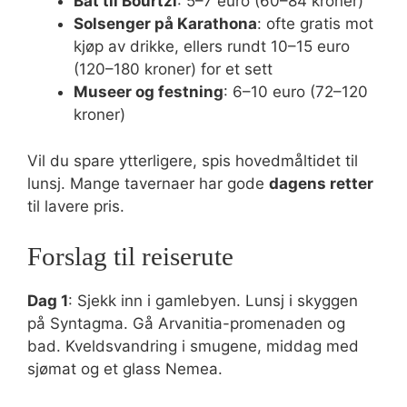
Båt til Bourtzi
: 5–7 euro (60–84 kroner)
Solsenger på Karathona
: ofte gratis mot
kjøp av drikke, ellers rundt 10–15 euro
(120–180 kroner) for et sett
Museer og festning
: 6–10 euro (72–120
kroner)
Vil du spare ytterligere, spis hovedmåltidet til
lunsj. Mange tavernaer har gode
dagens retter
til lavere pris.
Forslag til reiserute
Dag 1
: Sjekk inn i gamlebyen. Lunsj i skyggen
på Syntagma. Gå Arvanitia-promenaden og
bad. Kveldsvandring i smugene, middag med
sjømat og et glass Nemea.