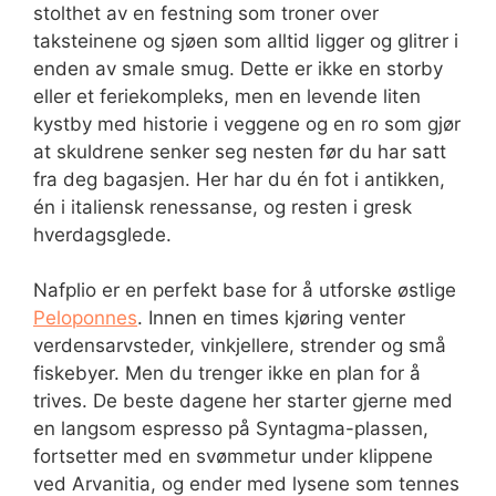
stolthet av en festning som troner over
taksteinene og sjøen som alltid ligger og glitrer i
enden av smale smug. Dette er ikke en storby
eller et feriekompleks, men en levende liten
kystby med historie i veggene og en ro som gjør
at skuldrene senker seg nesten før du har satt
fra deg bagasjen. Her har du én fot i antikken,
én i italiensk renessanse, og resten i gresk
hverdagsglede.
Nafplio er en perfekt base for å utforske østlige
Peloponnes
. Innen en times kjøring venter
verdensarvsteder, vinkjellere, strender og små
fiskebyer. Men du trenger ikke en plan for å
trives. De beste dagene her starter gjerne med
en langsom espresso på Syntagma-plassen,
fortsetter med en svømmetur under klippene
ved Arvanitia, og ender med lysene som tennes