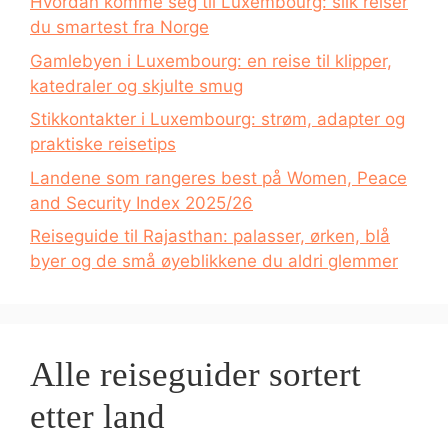
Hvordan komme seg til Luxembourg: slik reiser
du smartest fra Norge
Gamlebyen i Luxembourg: en reise til klipper,
katedraler og skjulte smug
Stikkontakter i Luxembourg: strøm, adapter og
praktiske reisetips
Landene som rangeres best på Women, Peace
and Security Index 2025/26
Reiseguide til Rajasthan: palasser, ørken, blå
byer og de små øyeblikkene du aldri glemmer
Alle reiseguider sortert
etter land