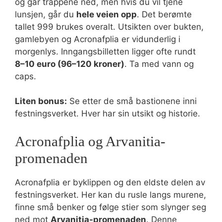
og går trappene ned, men hvis du vil tjene
lunsjen, går du
hele veien opp
. Det berømte
tallet 999 brukes overalt. Utsikten over bukten,
gamlebyen og Acronafplia er vidunderlig i
morgenlys. Inngangsbilletten ligger ofte rundt
8–10 euro (96–120 kroner)
. Ta med vann og
caps.
Liten bonus:
Se etter de små bastionene inni
festningsverket. Hver har sin utsikt og historie.
Acronafplia og Arvanitia-
promenaden
Acronafplia er byklippen og den eldste delen av
festningsverket. Her kan du rusle langs murene,
finne små benker og følge stier som slynger seg
ned mot
Arvanitia-promenaden
. Denne