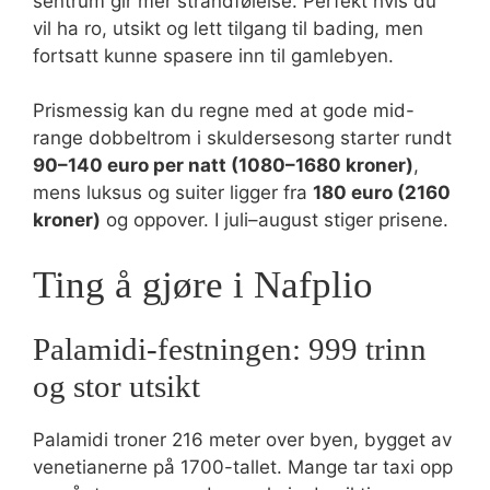
sentrum gir mer strandfølelse. Perfekt hvis du
vil ha ro, utsikt og lett tilgang til bading, men
fortsatt kunne spasere inn til gamlebyen.
Prismessig kan du regne med at gode mid-
range dobbeltrom i skuldersesong starter rundt
90–140 euro per natt (1080–1680 kroner)
,
mens luksus og suiter ligger fra
180 euro (2160
kroner)
og oppover. I juli–august stiger prisene.
Ting å gjøre i Nafplio
Palamidi-festningen: 999 trinn
og stor utsikt
Palamidi troner 216 meter over byen, bygget av
venetianerne på 1700-tallet. Mange tar taxi opp