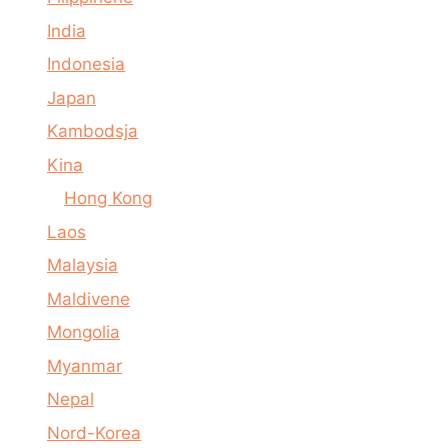
India
Indonesia
Japan
Kambodsja
Kina
Hong Kong
Laos
Malaysia
Maldivene
Mongolia
Myanmar
Nepal
Nord-Korea