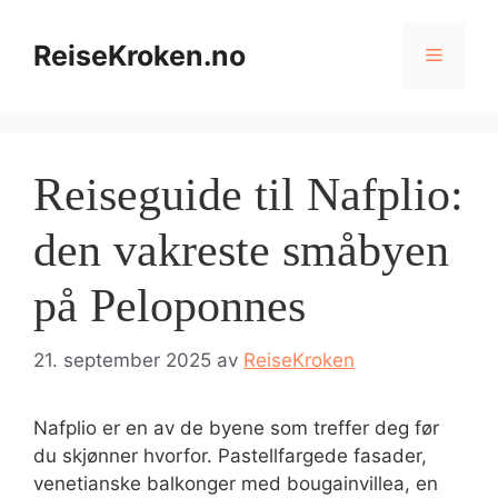
Hopp
til
ReiseKroken.no
Meny
innhold
Reiseguide til Nafplio:
den vakreste småbyen
på Peloponnes
21. september 2025
av
ReiseKroken
Nafplio er en av de byene som treffer deg før
du skjønner hvorfor. Pastellfargede fasader,
venetianske balkonger med bougainvillea, en