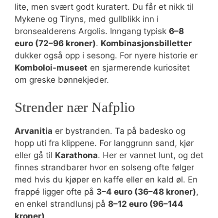
lite, men svært godt kuratert. Du får et nikk til
Mykene og Tiryns, med gullblikk inn i
bronsealderens Argolis. Inngang typisk
6–8
euro (72–96 kroner)
.
Kombinasjonsbilletter
dukker også opp i sesong. For nyere historie er
Komboloi-museet
en sjarmerende kuriositet
om greske bønnekjeder.
Strender nær Nafplio
Arvanitia
er bystranden. Ta på badesko og
hopp uti fra klippene. For langgrunn sand, kjør
eller gå til
Karathona
. Her er vannet lunt, og det
finnes strandbarer hvor en solseng ofte følger
med hvis du kjøper en kaffe eller en kald øl. En
frappé ligger ofte på
3–4 euro (36–48 kroner)
,
en enkel strandlunsj på
8–12 euro (96–144
kroner)
.