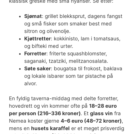
klassisk greske med små nyanser. Se etter:
Sjømat
: grillet blekksprut, dagens fangst
og små fisker som smaker best med
sitron og olivenolje.
Kjøttretter
: kokkinisto, lam i tomatsaus,
og bifteki med urter.
Forretter
: friterte squashblomster,
saganaki, tzatziki, melitzanosalata.
Søte saker
: bougatsa til frokost, baklava
og lokale isbarer som tar pistache på
alvor.
En fyldig taverna-middag med delte forretter,
hovedrett og vin kommer ofte på
18–28 euro
per person (216–336 kroner)
. Et
glass vin
fra
Nemea koster gjerne
4–6 euro (48–72 kroner)
,
mens en
husets karaffel
er et meget prisverdig