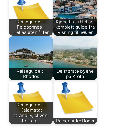
Reiseguide til
Kjøpe hus i Hellas:
Peloponnes –
komplett guide fra
Hellas uten filter
visning til nøkler
Reiseguide til
De største byene
Rhodos
på Kreta
Reiseguide til
Kalamata:
strandliv, oliven,
fjell og…
Reiseguide: Roma