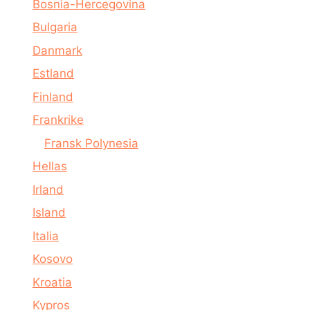
Bosnia-Hercegovina
Bulgaria
Danmark
Estland
Finland
Frankrike
Fransk Polynesia
Hellas
Irland
Island
Italia
Kosovo
Kroatia
Kypros