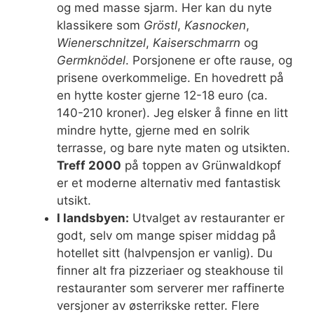
og med masse sjarm. Her kan du nyte
klassikere som
Gröstl
,
Kasnocken
,
Wienerschnitzel
,
Kaiserschmarrn
og
Germknödel
. Porsjonene er ofte rause, og
prisene overkommelige. En hovedrett på
en hytte koster gjerne 12-18 euro (ca.
140-210 kroner). Jeg elsker å finne en litt
mindre hytte, gjerne med en solrik
terrasse, og bare nyte maten og utsikten.
Treff 2000
på toppen av Grünwaldkopf
er et moderne alternativ med fantastisk
utsikt.
I landsbyen:
Utvalget av restauranter er
godt, selv om mange spiser middag på
hotellet sitt (halvpensjon er vanlig). Du
finner alt fra pizzeriaer og steakhouse til
restauranter som serverer mer raffinerte
versjoner av østerrikske retter. Flere