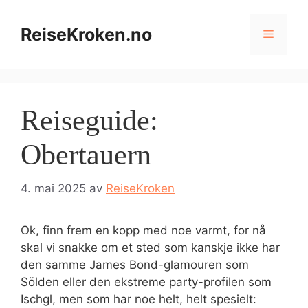
Hopp
til
ReiseKroken.no
Meny
innhold
Reiseguide:
Obertauern
4. mai 2025
av
ReiseKroken
Ok, finn frem en kopp med noe varmt, for nå
skal vi snakke om et sted som kanskje ikke har
den samme James Bond-glamouren som
Sölden eller den ekstreme party-profilen som
Ischgl, men som har noe helt, helt spesielt: