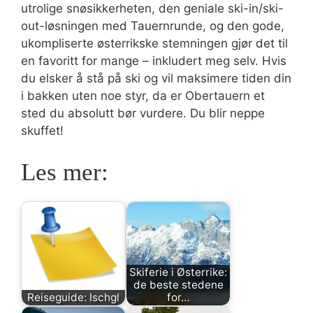
utrolige snøsikkerheten, den geniale ski-in/ski-
out-løsningen med Tauernrunde, og den gode,
ukompliserte østerrikske stemningen gjør det til
en favoritt for mange – inkludert meg selv. Hvis
du elsker å stå på ski og vil maksimere tiden din
i bakken uten noe styr, da er Obertauern et
sted du absolutt bør vurdere. Du blir neppe
skuffet!
Les mer:
Skiferie i Østerrike:
de beste stedene
Reiseguide: Ischgl
for…