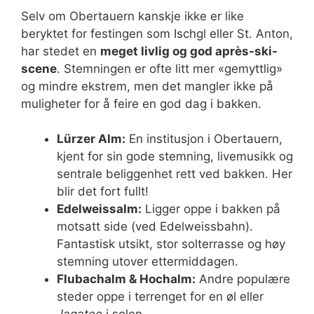
Selv om Obertauern kanskje ikke er like
beryktet for festingen som Ischgl eller St. Anton,
har stedet en
meget livlig og god après-ski-
scene
. Stemningen er ofte litt mer «gemyttlig»
og mindre ekstrem, men det mangler ikke på
muligheter for å feire en god dag i bakken.
Lürzer Alm:
En institusjon i Obertauern,
kjent for sin gode stemning, livemusikk og
sentrale beliggenhet rett ved bakken. Her
blir det fort fullt!
Edelweissalm:
Ligger oppe i bakken på
motsatt side (ved Edelweissbahn).
Fantastisk utsikt, stor solterrasse og høy
stemning utover ettermiddagen.
Flubachalm & Hochalm:
Andre populære
steder oppe i terrenget for en øl eller