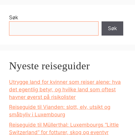
Søk
Søk
Nyeste reiseguider
Utrygge land for kvinner som reiser alene: hva
det egentlig betyr, og hvilke land som oftest
havner øverst på risikolister
Reiseguide til Vianden: slott, elv, utsikt og
småbyliv i Luxembourg
Reiseguide til Müllerthal: Luxembourgs “Little
Switzerland” for fotturer, skog og eventyr