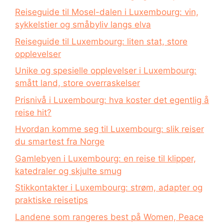
Reiseguide til Mosel-dalen i Luxembourg: vin,
sykkelstier og småbyliv langs elva
Reiseguide til Luxembourg: liten stat, store
opplevelser
Unike og spesielle opplevelser i Luxembourg:
smått land, store overraskelser
Prisnivå i Luxembourg: hva koster det egentlig å
reise hit?
Hvordan komme seg til Luxembourg: slik reiser
du smartest fra Norge
Gamlebyen i Luxembourg: en reise til klipper,
katedraler og skjulte smug
Stikkontakter i Luxembourg: strøm, adapter og
praktiske reisetips
Landene som rangeres best på Women, Peace