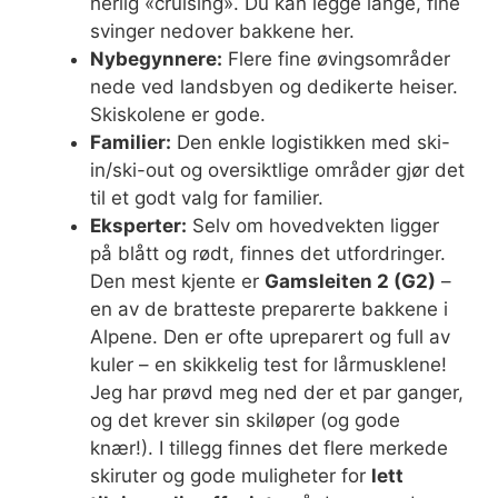
herlig «cruising». Du kan legge lange, fine
svinger nedover bakkene her.
Nybegynnere:
Flere fine øvingsområder
nede ved landsbyen og dedikerte heiser.
Skiskolene er gode.
Familier:
Den enkle logistikken med ski-
in/ski-out og oversiktlige områder gjør det
til et godt valg for familier.
Eksperter:
Selv om hovedvekten ligger
på blått og rødt, finnes det utfordringer.
Den mest kjente er
Gamsleiten 2 (G2)
–
en av de bratteste preparerte bakkene i
Alpene. Den er ofte upreparert og full av
kuler – en skikkelig test for lårmusklene!
Jeg har prøvd meg ned der et par ganger,
og det krever sin skiløper (og gode
knær!). I tillegg finnes det flere merkede
skiruter og gode muligheter for
lett