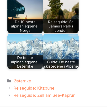
De 10 beste
Reiseguide: St.
alpinanleggene i
James’s Park i
Norge
London
De beste
alpinanleggene i
Guide: De beste
Østerrike
skistedene i Alpene
Kategorier
Østerrike
Reiseguide: Kitzbühel
Reiseguide: Zell am See-Kaprun