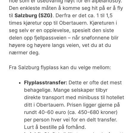
noe som er usedvanlig høyt for en alpelandsby.
Den enkleste måten å komme seg hit på er å fly
til
Salzburg (SZG)
. Derfra er det ca. 1 til 1,5
times kjøretur opp til Obertauern. Kjøreturen i
seg selv er en opplevelse, spesielt den siste
delen opp fjellpassveien – når snøfonnene blir
høyere og høyere langs veien, vet du at du
nærmer deg.
Fra Salzburg flyplass kan du velge mellom:
Flyplasstransfer:
Dette er ofte det mest
behagelige. Mange selskaper tilbyr
direkte transport med minibuss til hotellet
ditt i Obertauern. Prisen ligger gjerne på
rundt 40-60 euro (ca. 450-680 kroner)
per person hver vei for en delt transfer.
Lurt å bestille på forhånd.