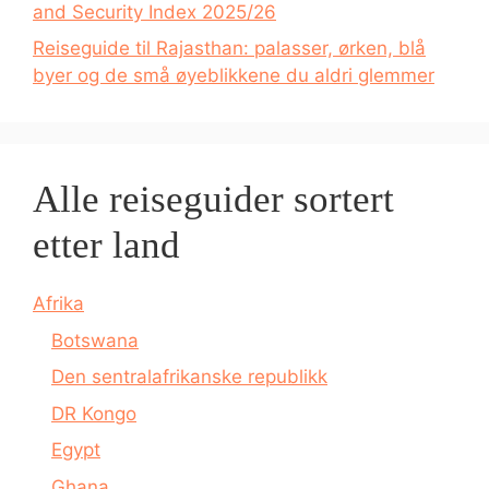
and Security Index 2025/26
Reiseguide til Rajasthan: palasser, ørken, blå
byer og de små øyeblikkene du aldri glemmer
Alle reiseguider sortert
etter land
Afrika
Botswana
Den sentralafrikanske republikk
DR Kongo
Egypt
Ghana