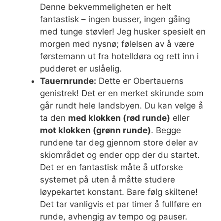
Denne bekvemmeligheten er helt
fantastisk – ingen busser, ingen gåing
med tunge støvler! Jeg husker spesielt en
morgen med nysnø; følelsen av å være
førstemann ut fra hotelldøra og rett inn i
pudderet er uslåelig.
Tauernrunde:
Dette er Obertauerns
genistrek! Det er en merket skirunde som
går rundt hele landsbyen. Du kan velge å
ta den
med klokken (rød runde)
eller
mot klokken (grønn runde)
. Begge
rundene tar deg gjennom store deler av
skiområdet og ender opp der du startet.
Det er en fantastisk måte å utforske
systemet på uten å måtte studere
løypekartet konstant. Bare følg skiltene!
Det tar vanligvis et par timer å fullføre en
runde, avhengig av tempo og pauser.