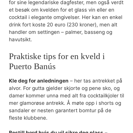
for sine legendariske dagfester, men også verdt
et besøk om kvelden for et glass vin eller en
cocktail i elegante omgivelser. Her kan en enkel
drink fort koste 20 euro (230 kroner), men alt
handler om settingen – palmer, basseng og
havutsikt.
Praktiske tips for en kveld i
Puerto Banús
Kle deg for anledningen
– her tas antrekket på
alvor. For gutta gjelder skjorte og pene sko, og
damer kommer unna med alt fra cocktailkjoler til
mer glamorøse antrekk. Å møte opp i shorts og
sandaler er nesten garantert bomtur på de
fleste klubbene.
Bestill bord hvis du vil sikre deg plass
–