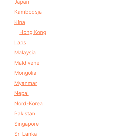
Japan
Kambodsja
Kina
Hong Kong
Laos
Malaysia
Maldivene
Mongolia
Myanmar
Nepal
Nord-Korea
Pakistan
Singapore
Sri Lanka