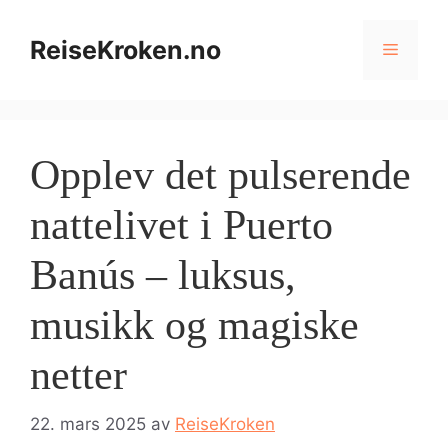
Hopp
til
ReiseKroken.no
Meny
innhold
Opplev det pulserende
nattelivet i Puerto
Banús – luksus,
musikk og magiske
netter
22. mars 2025
av
ReiseKroken