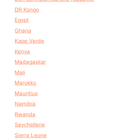
DR Kongo
Egypt
Ghana
Kapp Verde
Kenya
Madagaskar
Mali
Marokko
Mauritius
Namibia
Rwanda
Seychellene
Sierra Leone