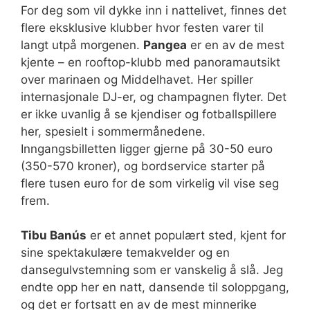
For deg som vil dykke inn i nattelivet, finnes det
flere eksklusive klubber hvor festen varer til
langt utpå morgenen.
Pangea
er en av de mest
kjente – en rooftop-klubb med panoramautsikt
over marinaen og Middelhavet. Her spiller
internasjonale DJ-er, og champagnen flyter. Det
er ikke uvanlig å se kjendiser og fotballspillere
her, spesielt i sommermånedene.
Inngangsbilletten ligger gjerne på 30-50 euro
(350-570 kroner), og bordservice starter på
flere tusen euro for de som virkelig vil vise seg
frem.
Tibu Banús
er et annet populært sted, kjent for
sine spektakulære temakvelder og en
dansegulvstemning som er vanskelig å slå. Jeg
endte opp her en natt, dansende til soloppgang,
og det er fortsatt en av de mest minnerike