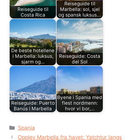
Reiseguide til
Reiseguide til
Marbella: sol, sjel
Costa Rica
og spansk luksus…
De beste hotellene
i Marbella: luksus,
Reiseguide: Costa
sjarm og…
del Sol
Byene i Spania med
Reiseguide: Puerto
flest nordmenn:
Banús i Marbella
hvor vi bor,…
Kategorier
Spania
Opplev Marbella fra havet: Yatchtur langs