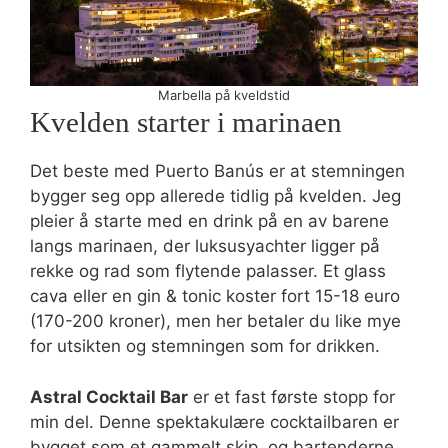
Marbella på kveldstid
Kvelden starter i marinaen
Det beste med Puerto Banús er at stemningen
bygger seg opp allerede tidlig på kvelden. Jeg
pleier å starte med en drink på en av barene
langs marinaen, der luksusyachter ligger på
rekke og rad som flytende palasser. Et glass
cava eller en gin & tonic koster fort 15-18 euro
(170-200 kroner), men her betaler du like mye
for utsikten og stemningen som for drikken.
Astral Cocktail Bar
er et fast første stopp for
min del. Denne spektakulære cocktailbaren er
bygget som et gammelt skip, og bartenderne