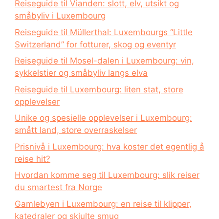
Reiseguide til Vianden: slott, elv, utsikt og
småbyliv i Luxembourg
Reiseguide til Müllerthal: Luxembourgs “Little
Switzerland” for fotturer, skog og eventyr
Reiseguide til Mosel-dalen i Luxembourg: vin,
sykkelstier og småbyliv langs elva
Reiseguide til Luxembourg: liten stat, store
opplevelser
Unike og spesielle opplevelser i Luxembourg:
smått land, store overraskelser
Prisnivå i Luxembourg: hva koster det egentlig å
reise hit?
Hvordan komme seg til Luxembourg: slik reiser
du smartest fra Norge
Gamlebyen i Luxembourg: en reise til klipper,
katedraler og skjulte smug