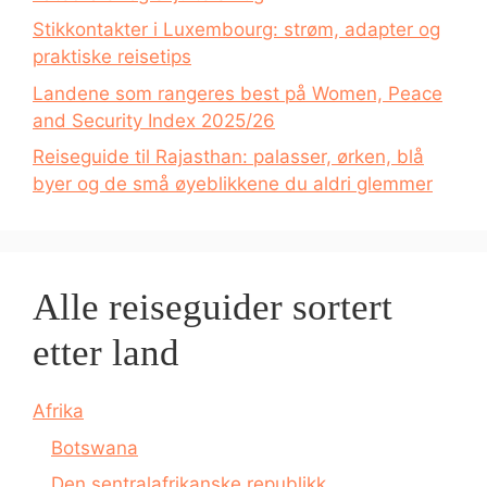
Stikkontakter i Luxembourg: strøm, adapter og
praktiske reisetips
Landene som rangeres best på Women, Peace
and Security Index 2025/26
Reiseguide til Rajasthan: palasser, ørken, blå
byer og de små øyeblikkene du aldri glemmer
Alle reiseguider sortert
etter land
Afrika
Botswana
Den sentralafrikanske republikk