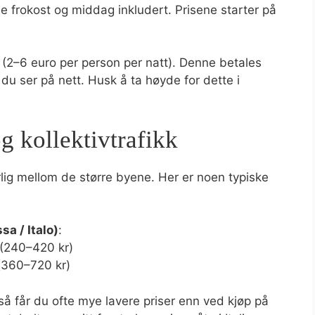
de frokost og middag inkludert. Prisene starter på
t (2–6 euro per person per natt). Denne betales
n du ser på nett. Husk å ta høyde for dette i
og kollektivtrafikk
ærlig mellom de større byene. Her er noen typiske
a / Italo)
:
 (240–420 kr)
(360–720 kr)
o), så får du ofte mye lavere priser enn ved kjøp på