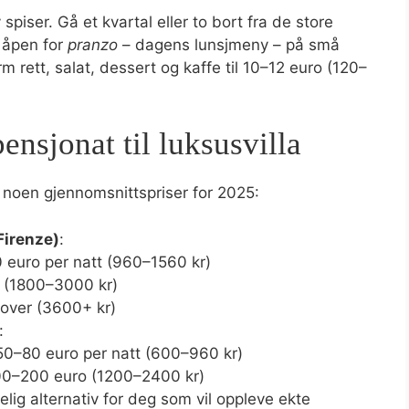
spiser. Gå et kvartal eller to bort fra de store
r åpen for
pranzo
– dagens lunsjmeny – på små
 rett, salat, dessert og kaffe til 10–12 euro (120–
pensjonat til luksusvilla
er noen gjennomsnittspriser for 2025:
Firenze)
:
0 euro per natt (960–1560 kr)
o (1800–3000 kr)
pover (3600+ kr)
:
50–80 euro per natt (600–960 kr)
00–200 euro (1200–2400 kr)
elig alternativ for deg som vil oppleve ekte