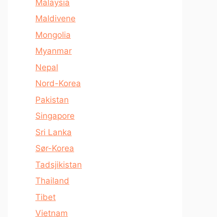
Malaysia
Maldivene
Mongolia
Myanmar
Nepal
Nord-Korea
Pakistan
Singapore
Sri Lanka
Sør-Korea
Tadsjikistan
Thailand
Tibet
Vietnam