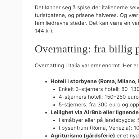
Det lønner seg å spise der italienerne selv 
turistgatene, og prisene halveres. Og væ
familiedrevne steder. Det kan være en varm
144 kr).
Overnatting: fra billig 
Overnatting i Italia varierer enormt. Her 
Hotell i storbyene (Roma, Milano, 
Enkelt 3-stjerners hotell: 80–13
4-stjerners hotell: 150–250 eur
5-stjerners: fra 300 euro og op
Leilighet via AirBnb eller lignende
I småbyer eller på landsbygda: 
I bysentrum (Roma, Venezia): 1
Agriturismo (gårdsferie)
er et nyd