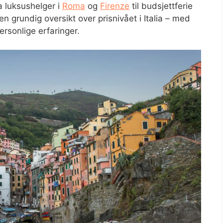
ra luksushelger i
Roma
og
Firenze
til budsjettferie
en grundig oversikt over prisnivået i Italia – med
rsonlige erfaringer.