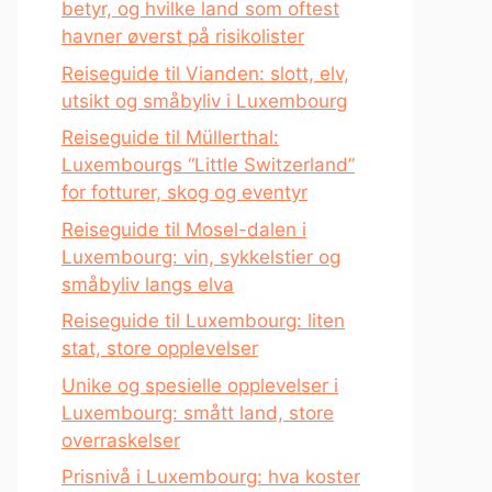
betyr, og hvilke land som oftest
havner øverst på risikolister
Reiseguide til Vianden: slott, elv,
utsikt og småbyliv i Luxembourg
Reiseguide til Müllerthal:
Luxembourgs “Little Switzerland”
for fotturer, skog og eventyr
Reiseguide til Mosel-dalen i
Luxembourg: vin, sykkelstier og
småbyliv langs elva
Reiseguide til Luxembourg: liten
stat, store opplevelser
Unike og spesielle opplevelser i
Luxembourg: smått land, store
overraskelser
Prisnivå i Luxembourg: hva koster