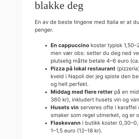
blakke deg
En av de beste tingene med Italia er at d
penger.
En cappuccino
koster typisk 1,50–2
men vær obs: setter du deg ned ve
plutselig måtte betale 4–6 euro (ca
Pizza på lokal restaurant
(pizzeria
kveld i Napoli der jeg spiste den best
og helt perfekt.
Middag med flere retter
på en midd
360 kr), inkludert husets vin og va
Husets vin
serveres ofte i karaffel 
smaker som regel utmerket, og er of
Flaskevann
i butikk koster 0,30–0,
1–1,5 euro (12–18 kr).