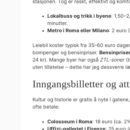
stasjonen. Tog er raskt, effektivt og komfo
Lokalbuss og trikk i byene
: 1,50–2
minutter.
Metro i Roma eller Milano
: 2 euro (
Leiebil koster typisk fra 35–60 euro dag
bompenger og bensinpriser.
Bensinprise
24 kr). Mange byer har også
ZTL-soner
(t
uten tillatelse – dette har jeg dessverre
Inngangsbilletter og at
Kultur og historie er gratis å nyte i gate
ofte betale:
Colosseum i Roma
: 18 euro (ca. 21
Uffizi-galleriet i Firenze
: 25 euro (