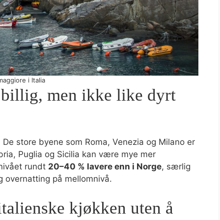
aggiore i Italia
billig, men ikke like dyrt
ser. De store byene som Roma, Venezia og Milano er
ia, Puglia og Sicilia kan være mye mer
snivået rundt
20–40 % lavere enn i Norge
, særlig
og overnatting på mellomnivå.
italienske kjøkken uten å