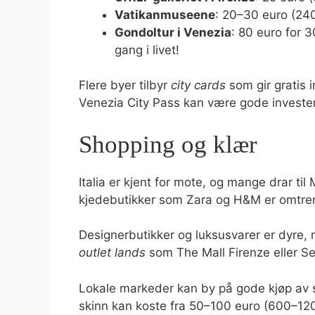
Vatikanmuseene
: 20–30 euro (24
Gondoltur i Venezia
: 80 euro for 3
gang i livet!
Flere byer tilbyr
city cards
som gir gratis 
Venezia City Pass kan være gode investe
Shopping og klær
Italia er kjent for mote, og mange drar til
kjedebutikker som Zara og H&M er omtrent 
Designerbutikker og luksusvarer er dyre, m
outlet lands
som The Mall Firenze eller Se
Lokale markeder kan by på gode kjøp av s
skinn kan koste fra 50–100 euro (600–1200