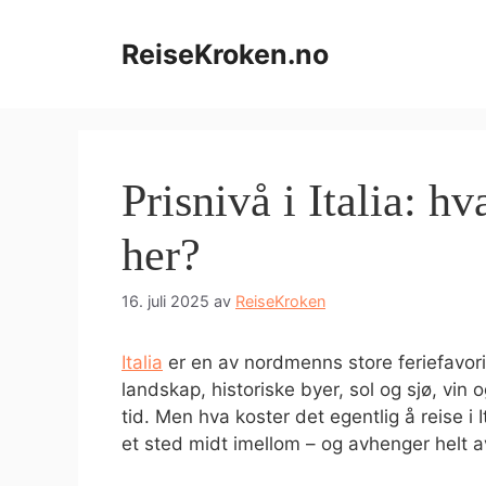
Hopp
til
ReiseKroken.no
innhold
Prisnivå i Italia: hv
her?
16. juli 2025
av
ReiseKroken
Italia
er en av nordmenns store feriefavori
landskap, historiske byer, sol og sjø, vin
tid. Men hva koster det egentlig å reise i I
et sted midt imellom – og avhenger helt a