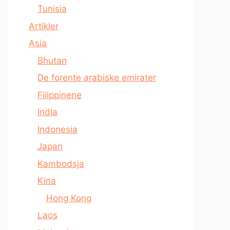
Tunisia
Artikler
Asia
Bhutan
De forente arabiske emirater
Filippinene
India
Indonesia
Japan
Kambodsja
Kina
Hong Kong
Laos