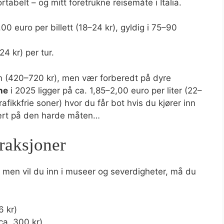
rtabelt – og mitt foretrukne reisemåte i Italia.
,00 euro per billett (18–24 kr), gyldig i 75–90
24 kr) per tur.
en (420–720 kr), men vær forberedt på dyre
ne
i 2025 ligger på ca. 1,85–2,00 euro per liter (22–
rafikkfrie soner) hvor du får bot hvis du kjører inn
 lært på den harde måten…
traksjoner
ne, men vil du inn i museer og severdigheter, må du
6 kr)
ca. 300 kr)