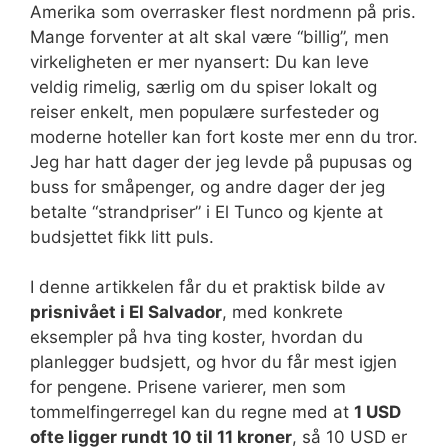
Amerika som overrasker flest nordmenn på pris.
Mange forventer at alt skal være “billig”, men
virkeligheten er mer nyansert: Du kan leve
veldig rimelig, særlig om du spiser lokalt og
reiser enkelt, men populære surfesteder og
moderne hoteller kan fort koste mer enn du tror.
Jeg har hatt dager der jeg levde på pupusas og
buss for småpenger, og andre dager der jeg
betalte “strandpriser” i El Tunco og kjente at
budsjettet fikk litt puls.
I denne artikkelen får du et praktisk bilde av
prisnivået i El Salvador
, med konkrete
eksempler på hva ting koster, hvordan du
planlegger budsjett, og hvor du får mest igjen
for pengene. Prisene varierer, men som
tommelfingerregel kan du regne med at
1 USD
ofte ligger rundt 10 til 11 kroner
, så 10 USD er