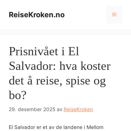
Hopp
til
ReiseKroken.no
Meny
innhold
Prisnivået i El
Salvador: hva koster
det å reise, spise og
bo?
29. desember 2025
av
ReiseKroken
El Salvador er et av de landene i Mellom