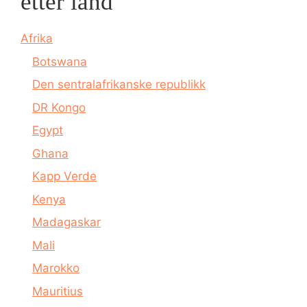
etter land
Afrika
Botswana
Den sentralafrikanske republikk
DR Kongo
Egypt
Ghana
Kapp Verde
Kenya
Madagaskar
Mali
Marokko
Mauritius