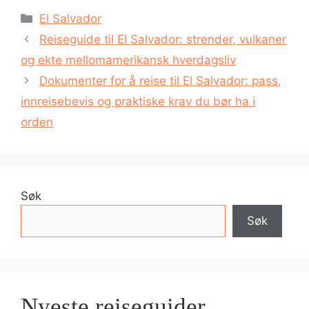
Kategorier
El Salvador
Reiseguide til El Salvador: strender, vulkaner
og ekte mellomamerikansk hverdagsliv
Dokumenter for å reise til El Salvador: pass,
innreisebevis og praktiske krav du bør ha i
orden
Søk
Søk
Nyeste reiseguider