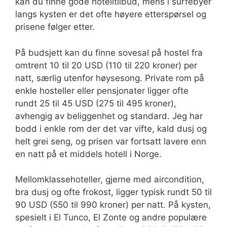
kan du finne gode hotelltilbud, mens i surfebyer
langs kysten er det ofte høyere etterspørsel og
prisene følger etter.
På budsjett kan du finne sovesal på hostel fra
omtrent 10 til 20 USD (110 til 220 kroner) per
natt, særlig utenfor høysesong. Private rom på
enkle hosteller eller pensjonater ligger ofte
rundt 25 til 45 USD (275 til 495 kroner),
avhengig av beliggenhet og standard. Jeg har
bodd i enkle rom der det var vifte, kald dusj og
helt grei seng, og prisen var fortsatt lavere enn
en natt på et middels hotell i Norge.
Mellomklassehoteller, gjerne med aircondition,
bra dusj og ofte frokost, ligger typisk rundt 50 til
90 USD (550 til 990 kroner) per natt. På kysten,
spesielt i El Tunco, El Zonte og andre populære