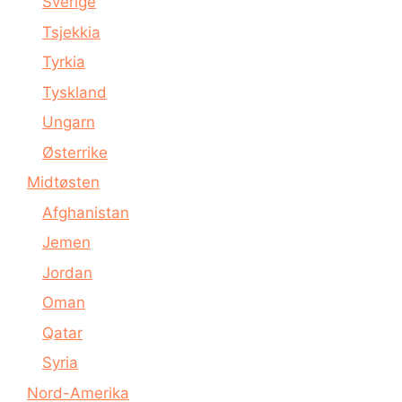
Sverige
Tsjekkia
Tyrkia
Tyskland
Ungarn
Østerrike
Midtøsten
Afghanistan
Jemen
Jordan
Oman
Qatar
Syria
Nord-Amerika