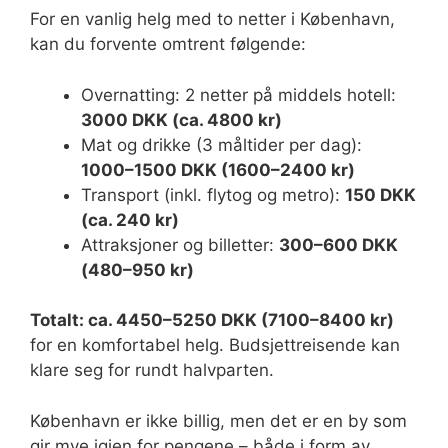
For en vanlig helg med to netter i København,
kan du forvente omtrent følgende:
Overnatting: 2 netter på middels hotell:
3000 DKK (ca. 4800 kr)
Mat og drikke (3 måltider per dag):
1000–1500 DKK (1600–2400 kr)
Transport (inkl. flytog og metro):
150 DKK
(ca. 240 kr)
Attraksjoner og billetter:
300–600 DKK
(480–950 kr)
Totalt: ca. 4450–5250 DKK (7100–8400 kr)
for en komfortabel helg. Budsjettreisende kan
klare seg for rundt halvparten.
København er ikke billig, men det er en by som
gir mye igjen for pengene – både i form av