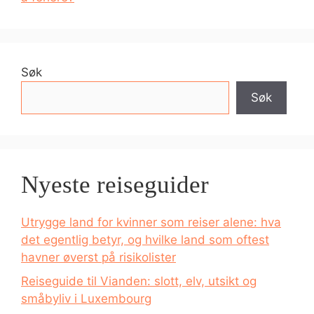
Søk
Søk
Nyeste reiseguider
Utrygge land for kvinner som reiser alene: hva
det egentlig betyr, og hvilke land som oftest
havner øverst på risikolister
Reiseguide til Vianden: slott, elv, utsikt og
småbyliv i Luxembourg