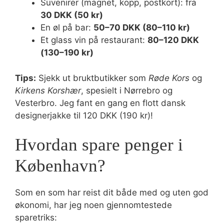
Suvenirer (magnet, kopp, postkort): fra
30 DKK (50 kr)
En øl på bar:
50–70 DKK (80–110 kr)
Et glass vin på restaurant:
80–120 DKK
(130–190 kr)
Tips:
Sjekk ut bruktbutikker som
Røde Kors
og
Kirkens Korshær
, spesielt i Nørrebro og
Vesterbro. Jeg fant en gang en flott dansk
designerjakke til 120 DKK (190 kr)!
Hvordan spare penger i
København?
Som en som har reist dit både med og uten god
økonomi, har jeg noen gjennomtestede
sparetriks: