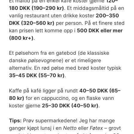
Et måltid på en enkel kafé koster gjerne
120–
180 DKK (190–290 kr)
. Et middagsmåltid på en
vanlig restaurant uten drikke koster
200–350
DKK (320–560 kr)
per person. På et finere sted
kan prisen lett komme opp i
500 DKK eller mer
(800 kr+)
.
Et pølsehorn fra en gatebod (de klassiske
danske
pølsevognene
) er et rimeligere
alternativ. En rød pølse med brød koster typisk
35–45 DKK (55–70 kr)
.
Kaffe på kafé ligger på rundt
40–50 DKK (65–
80 kr)
for en cappuccino, og en flaske vann
koster gjerne
25–30 DKK (40–50 kr)
.
Tips:
Prøv supermarkedene! Jeg har mange
ganger kjøpt lunsj i en
Netto
eller
Føtex
– grovt