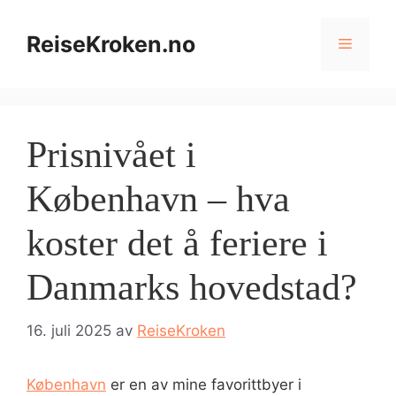
Hopp
til
ReiseKroken.no
Meny
innhold
Prisnivået i
København – hva
koster det å feriere i
Danmarks hovedstad?
16. juli 2025
av
ReiseKroken
København
er en av mine favorittbyer i