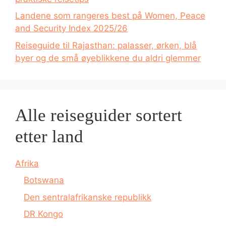
Landene som rangeres best på Women, Peace
and Security Index 2025/26
Reiseguide til Rajasthan: palasser, ørken, blå
byer og de små øyeblikkene du aldri glemmer
Alle reiseguider sortert
etter land
Afrika
Botswana
Den sentralafrikanske republikk
DR Kongo