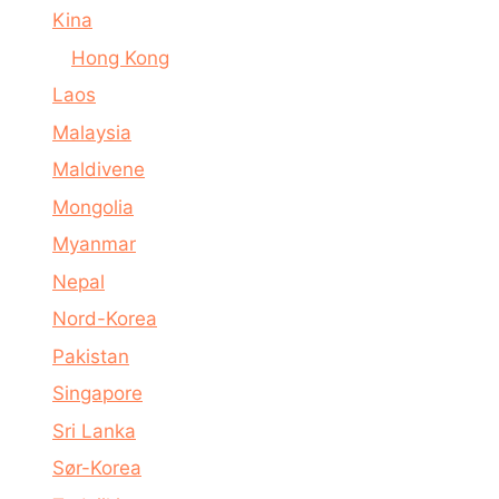
Kina
Hong Kong
Laos
Malaysia
Maldivene
Mongolia
Myanmar
Nepal
Nord-Korea
Pakistan
Singapore
Sri Lanka
Sør-Korea