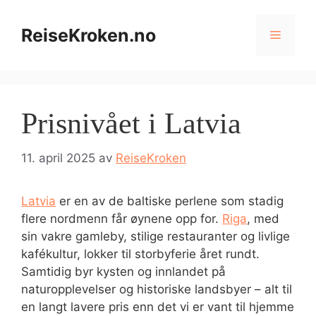
Hopp
til
ReiseKroken.no
Meny
innhold
Prisnivået i Latvia
11. april 2025
av
ReiseKroken
Latvia
er en av de baltiske perlene som stadig
flere nordmenn får øynene opp for.
Riga
, med
sin vakre gamleby, stilige restauranter og livlige
kafékultur, lokker til storbyferie året rundt.
Samtidig byr kysten og innlandet på
naturopplevelser og historiske landsbyer – alt til
en langt lavere pris enn det vi er vant til hjemme