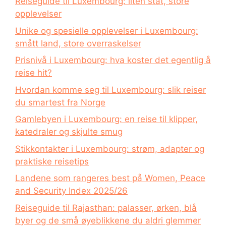
Reiseguide til Luxembourg: liten stat, store
opplevelser
Unike og spesielle opplevelser i Luxembourg:
smått land, store overraskelser
Prisnivå i Luxembourg: hva koster det egentlig å
reise hit?
Hvordan komme seg til Luxembourg: slik reiser
du smartest fra Norge
Gamlebyen i Luxembourg: en reise til klipper,
katedraler og skjulte smug
Stikkontakter i Luxembourg: strøm, adapter og
praktiske reisetips
Landene som rangeres best på Women, Peace
and Security Index 2025/26
Reiseguide til Rajasthan: palasser, ørken, blå
byer og de små øyeblikkene du aldri glemmer