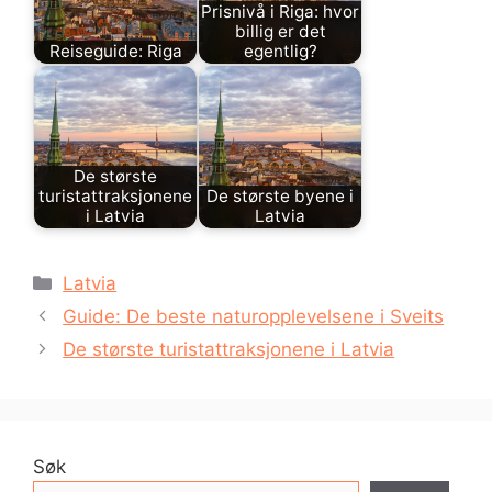
Prisnivå i Riga: hvor
billig er det
Reiseguide: Riga
egentlig?
De største
turistattraksjonene
De største byene i
i Latvia
Latvia
Kategorier
Latvia
Guide: De beste naturopplevelsene i Sveits
De største turistattraksjonene i Latvia
Søk