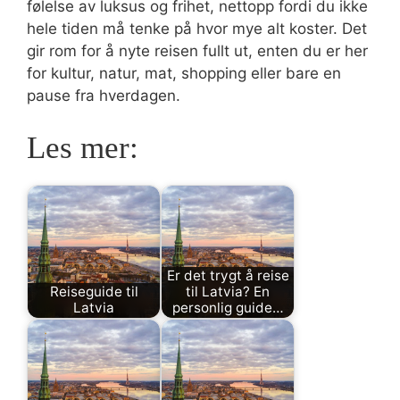
følelse av luksus og frihet, nettopp fordi du ikke
hele tiden må tenke på hvor mye alt koster. Det
gir rom for å nyte reisen fullt ut, enten du er her
for kultur, natur, mat, shopping eller bare en
pause fra hverdagen.
Les mer:
Er det trygt å reise
Reiseguide til
til Latvia? En
Latvia
personlig guide…