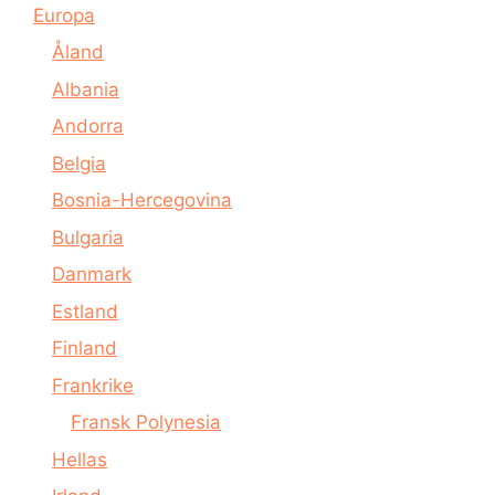
Europa
Åland
Albania
Andorra
Belgia
Bosnia-Hercegovina
Bulgaria
Danmark
Estland
Finland
Frankrike
Fransk Polynesia
Hellas