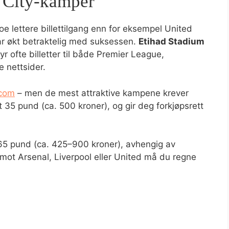
r City-kamper
e lettere billettilgang enn for eksempel United
har økt betraktelig med suksessen.
Etihad Stadium
yr ofte billetter til både Premier League,
 nettsider.
.com
– men de mest attraktive kampene krever
5 pund (ca. 500 kroner), og gir deg forkjøpsrett
–65 pund (ca. 425–900 kroner), avhengig av
mot Arsenal, Liverpool eller United må du regne