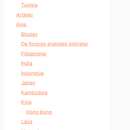
Tunisia
Artikler
Asia
Bhutan
De forente arabiske emirater
Filippinene
India
Indonesia
Japan
Kambodsja
Kina
Hong Kong
Laos