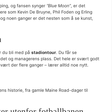
apping, og fansen synger
“Blue Moon”
, er det
llere som Kevin De Bruyne, Phil Foden og Erling
t, og noen ganger er det nesten som å se kunst,
m
ør du bli med på
stadiontour
. Du får se
ådet og managerens plass. Det hele er svært godt
vært der flere ganger – lærer alltid noe nytt.
ens historie, fra gamle Maine Road-dager til
er utenfor fotballbanen