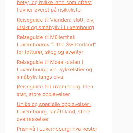
betyr, og hvilke land som oftest
havner øverst på risikolister
Reiseguide til Vianden: slott, elv,
utsikt og småbyliv i Luxembourg
Reiseguide til Müllerthal:
Luxembourgs “Little Switzerland”
for fotturer, skog og eventyr
Reiseguide til Mosel-dalen i
Luxembourg: vin, sykkelstier og
småbyliv langs elva
Reiseguide til Luxembourg: liten
stat, store opplevelser
Unike og spesielle opplevelser i
Luxembourg: smått land, store
overraskelser
Prisnivå i Luxembourg: hva koster