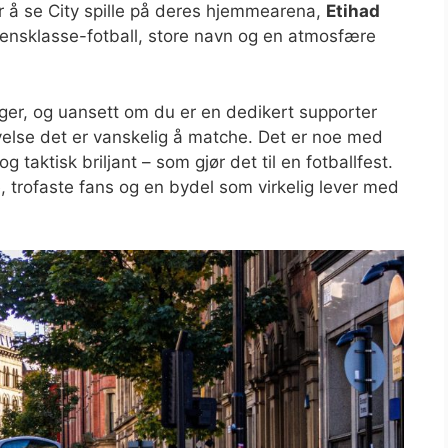
or å se City spille på deres hjemmearena,
Etihad
densklasse-fotball, store navn og en atmosfære
nger, og uansett om du er en dedikert supporter
levelse det er vanskelig å matche. Det er noe med
g taktisk briljant – som gjør det til en fotballfest.
, trofaste fans og en bydel som virkelig lever med