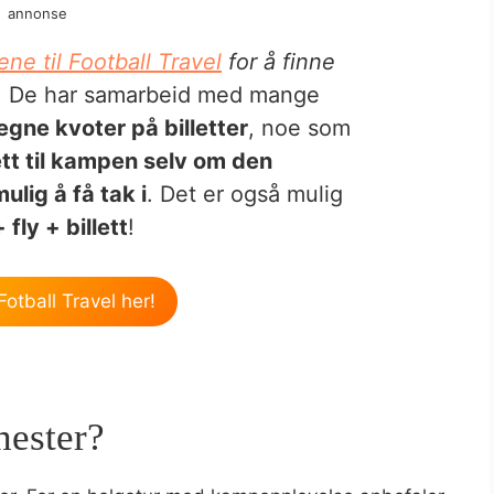
annonse
ene til Football Travel
for å finne
! De har samarbeid med mange
egne kvoter på billetter
, noe som
ett til kampen selv om den
ulig å få tak i
. Det er også mulig
fly + billett
!
Fotball Travel her!
hester?