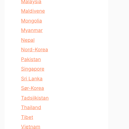
Malaysia
Maldivene
Mongolia
Myanmar
Nepal
Nord-Korea
Pakistan
Singapore
Sri Lanka
Sør-Korea
Tadsjikistan
Thailand
Tibet
Vietnam