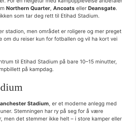
er. For en helgetur med kampopplevelse anbefaler
som
Northern Quarter
,
Ancoats
eller
Deansgate
.
rikken som tar deg rett til Etihad Stadium.
ær stadion, men området er roligere og mer preget
 om du reiser kun for fotballen og vil ha kort vei
entrum til Etihad Stadium på bare 10–15 minutter,
ampbillett på kampdag.
adium
Manchester Stadium
, er et moderne anlegg med
tribuner. Stemningen har ry på seg for å være
r, men det stemmer ikke helt – i store kamper eller