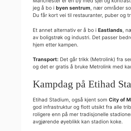
Manchester er en by med sjel og kontrast
jeg å bo i
byen sentrum
, nær områder 
Du får kort vei til restauranter, puber og t
Et annet alternativ er å bo i
Eastlands
, n
av boligstrøk og industri. Det passer bedre
hjem etter kampen.
Transport:
Det går trikk (Metrolink) fra s
og det er gratis å bruke Metrolink med k
Kampdag på Etihad St
Etihad Stadium, også kjent som
City of 
god infrastruktur og flott utsikt fra alle 
roligere enn på mer tradisjonelle stadione
avgjørende øyeblikk kan stadion koke.