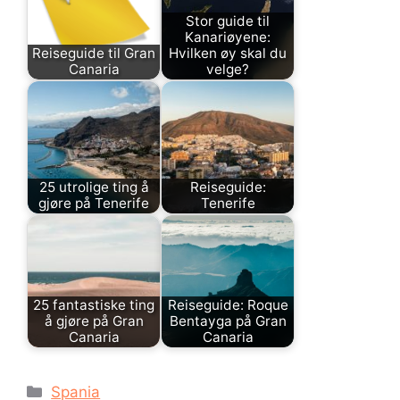
Stor guide til
Kanariøyene:
Reiseguide til Gran
Hvilken øy skal du
Canaria
velge?
25 utrolige ting å
Reiseguide:
gjøre på Tenerife
Tenerife
25 fantastiske ting
Reiseguide: Roque
å gjøre på Gran
Bentayga på Gran
Canaria
Canaria
Kategorier
Spania