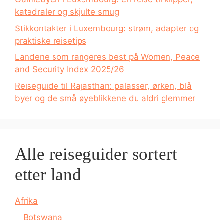
katedraler og skjulte smug
Stikkontakter i Luxembourg: strøm, adapter og
praktiske reisetips
Landene som rangeres best på Women, Peace
and Security Index 2025/26
Reiseguide til Rajasthan: palasser, ørken, blå
byer og de små øyeblikkene du aldri glemmer
Alle reiseguider sortert
etter land
Afrika
Botswana