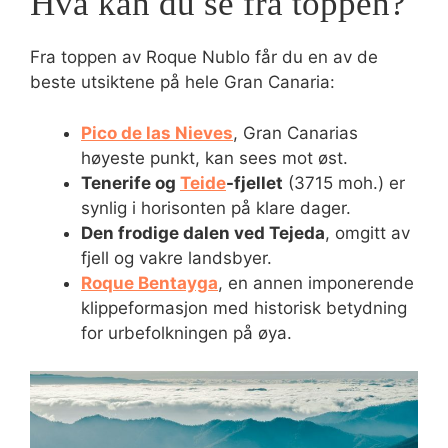
Hva kan du se fra toppen?
Fra toppen av Roque Nublo får du en av de
beste utsiktene på hele Gran Canaria:
Pico de las Nieves
, Gran Canarias
høyeste punkt, kan sees mot øst.
Tenerife og
Teide
-fjellet
(3715 moh.) er
synlig i horisonten på klare dager.
Den frodige dalen ved Tejeda
, omgitt av
fjell og vakre landsbyer.
Roque Bentayga
, en annen imponerende
klippeformasjon med historisk betydning
for urbefolkningen på øya.