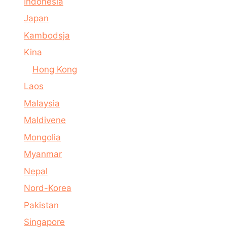
Indonesia
Japan
Kambodsja
Kina
Hong Kong
Laos
Malaysia
Maldivene
Mongolia
Myanmar
Nepal
Nord-Korea
Pakistan
Singapore