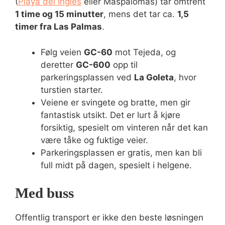
(
Playa del Inglés
eller Maspalomas) tar omtrent
1 time og 15 minutter
, mens det tar ca.
1,5
timer fra Las Palmas
.
Følg veien
GC-60
mot Tejeda, og
deretter
GC-600
opp til
parkeringsplassen ved
La Goleta
, hvor
turstien starter.
Veiene er svingete og bratte, men gir
fantastisk utsikt. Det er lurt å kjøre
forsiktig, spesielt om vinteren når det kan
være tåke og fuktige veier.
Parkeringsplassen er gratis, men kan bli
full midt på dagen, spesielt i helgene.
Med buss
Offentlig transport er ikke den beste løsningen