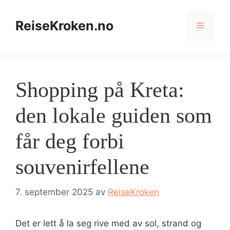
Hopp
til
ReiseKroken.no
Meny
innhold
Shopping på Kreta:
den lokale guiden som
får deg forbi
souvenirfellene
7. september 2025
av
ReiseKroken
Det er lett å la seg rive med av sol, strand og