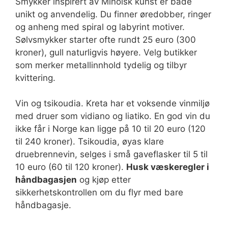
Smykker inspirert av Minoisk kunst er både
unikt og anvendelig. Du finner øredobber, ringer
og anheng med spiral og labyrint motiver.
Sølvsmykker starter ofte rundt 25 euro (300
kroner), gull naturligvis høyere. Velg butikker
som merker metallinnhold tydelig og tilbyr
kvittering.
Vin og tsikoudia. Kreta har et voksende vinmiljø
med druer som vidiano og liatiko. En god vin du
ikke får i Norge kan ligge på 10 til 20 euro (120
til 240 kroner). Tsikoudia, øyas klare
druebrennevin, selges i små gaveflasker til 5 til
10 euro (60 til 120 kroner).
Husk væskeregler i
håndbagasjen
og kjøp etter
sikkerhetskontrollen om du flyr med bare
håndbagasje.