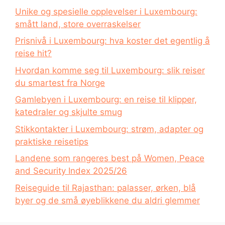
Unike og spesielle opplevelser i Luxembourg:
smått land, store overraskelser
Prisnivå i Luxembourg: hva koster det egentlig å
reise hit?
Hvordan komme seg til Luxembourg: slik reiser
du smartest fra Norge
Gamlebyen i Luxembourg: en reise til klipper,
katedraler og skjulte smug
Stikkontakter i Luxembourg: strøm, adapter og
praktiske reisetips
Landene som rangeres best på Women, Peace
and Security Index 2025/26
Reiseguide til Rajasthan: palasser, ørken, blå
byer og de små øyeblikkene du aldri glemmer