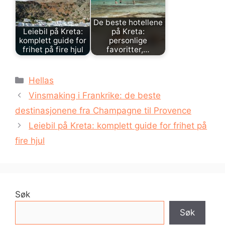
De beste hotellene
Leiebil på Kreta:
på Kreta:
komplett guide for
personlige
frihet på fire hjul
favoritter,…
Kategorier
Hellas
Vinsmaking i Frankrike: de beste
destinasjonene fra Champagne til Provence
Leiebil på Kreta: komplett guide for frihet på
fire hjul
Søk
Søk