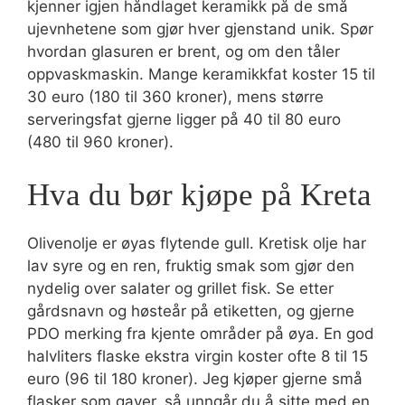
kjenner igjen håndlaget keramikk på de små
ujevnhetene som gjør hver gjenstand unik. Spør
hvordan glasuren er brent, og om den tåler
oppvaskmaskin. Mange keramikkfat koster 15 til
30 euro (180 til 360 kroner), mens større
serveringsfat gjerne ligger på 40 til 80 euro
(480 til 960 kroner).
Hva du bør kjøpe på Kreta
Olivenolje er øyas flytende gull. Kretisk olje har
lav syre og en ren, fruktig smak som gjør den
nydelig over salater og grillet fisk. Se etter
gårdsnavn og høsteår på etiketten, og gjerne
PDO merking fra kjente områder på øya. En god
halvliters flaske ekstra virgin koster ofte 8 til 15
euro (96 til 180 kroner). Jeg kjøper gjerne små
flasker som gaver, så unngår du å sitte med en