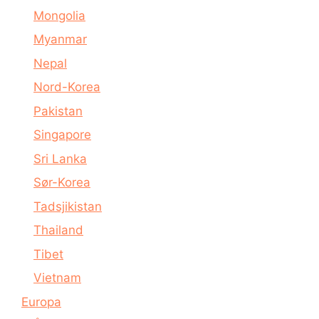
Mongolia
Myanmar
Nepal
Nord-Korea
Pakistan
Singapore
Sri Lanka
Sør-Korea
Tadsjikistan
Thailand
Tibet
Vietnam
Europa