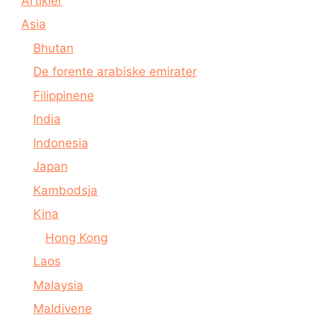
Artikler
Asia
Bhutan
De forente arabiske emirater
Filippinene
India
Indonesia
Japan
Kambodsja
Kina
Hong Kong
Laos
Malaysia
Maldivene