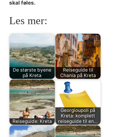
skal føles.
Les mer:
De største byene
Reiseguide til
på Kreta
Chania på Kreta
Georgioupoli på
Kreta: komplett
Reiseguide: Kreta
reiseguide til en…