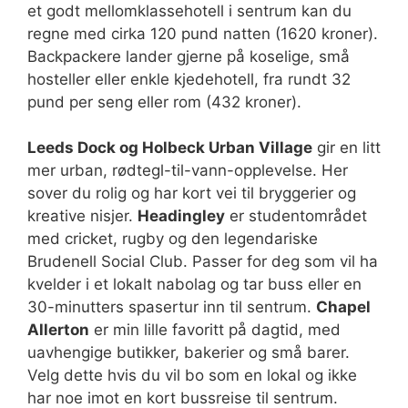
et godt mellomklassehotell i sentrum kan du
regne med cirka 120 pund natten (1620 kroner).
Backpackere lander gjerne på koselige, små
hosteller eller enkle kjedehotell, fra rundt 32
pund per seng eller rom (432 kroner).
Leeds Dock og Holbeck Urban Village
gir en litt
mer urban, rødtegl-til-vann-opplevelse. Her
sover du rolig og har kort vei til bryggerier og
kreative nisjer.
Headingley
er studentområdet
med cricket, rugby og den legendariske
Brudenell Social Club. Passer for deg som vil ha
kvelder i et lokalt nabolag og tar buss eller en
30-minutters spasertur inn til sentrum.
Chapel
Allerton
er min lille favoritt på dagtid, med
uavhengige butikker, bakerier og små barer.
Velg dette hvis du vil bo som en lokal og ikke
har noe imot en kort bussreise til sentrum.