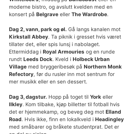
moderne bistro, og avslutt kvelden med en
konsert på
Belgrave
eller
The Wardrobe
.
Dag 2, vann, park og øl.
Gå langs kanalen mot
Kirkstall Abbey
. Ta piknik i gresset hvis været
tillater det, eller spis lunsj i nabolaget.
Ettermiddag i
Royal Armouries
og en runde
rundt
Leeds Dock
. Kveld i
Holbeck Urban
Village
med bryggeribesøk på
Northern Monk
Refectory
, før du rusler inn mot sentrum for
mer musikk eller en sen dessert.
Dag 3, dagstur.
Hopp på toget til
York
eller
Ilkley
. Kom tilbake, kjøp billetter til fotball hvis
det er hjemmekamp, og beveg deg mot
Elland
Road
. Hvis ikke, finn en lokalkveld i
Headingley
med småbarer og bråkete studentprat. Det er