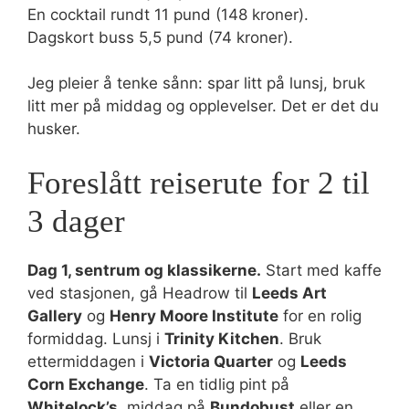
En cocktail rundt 11 pund (148 kroner).
Dagskort buss 5,5 pund (74 kroner).
Jeg pleier å tenke sånn: spar litt på lunsj, bruk
litt mer på middag og opplevelser. Det er det du
husker.
Foreslått reiserute for 2 til
3 dager
Dag 1, sentrum og klassikerne.
Start med kaffe
ved stasjonen, gå Headrow til
Leeds Art
Gallery
og
Henry Moore Institute
for en rolig
formiddag. Lunsj i
Trinity Kitchen
. Bruk
ettermiddagen i
Victoria Quarter
og
Leeds
Corn Exchange
. Ta en tidlig pint på
Whitelock’s
, middag på
Bundobust
eller en