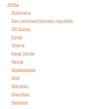
Afrika
Botswana
Den sentralafrikanske republikk
DR Kongo
Egypt
Ghana
Kapp Verde
Kenya
Madagaskar
Mali
Marokko
Mauritius
Namibia