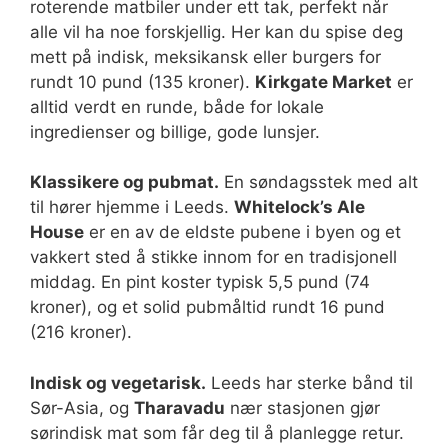
roterende matbiler under ett tak, perfekt når
alle vil ha noe forskjellig. Her kan du spise deg
mett på indisk, meksikansk eller burgers for
rundt 10 pund (135 kroner).
Kirkgate Market
er
alltid verdt en runde, både for lokale
ingredienser og billige, gode lunsjer.
Klassikere og pubmat.
En søndagsstek med alt
til hører hjemme i Leeds.
Whitelock’s Ale
House
er en av de eldste pubene i byen og et
vakkert sted å stikke innom for en tradisjonell
middag. En pint koster typisk 5,5 pund (74
kroner), og et solid pubmåltid rundt 16 pund
(216 kroner).
Indisk og vegetarisk.
Leeds har sterke bånd til
Sør-Asia, og
Tharavadu
nær stasjonen gjør
sørindisk mat som får deg til å planlegge retur.