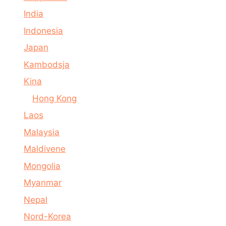
India
Indonesia
Japan
Kambodsja
Kina
Hong Kong
Laos
Malaysia
Maldivene
Mongolia
Myanmar
Nepal
Nord-Korea