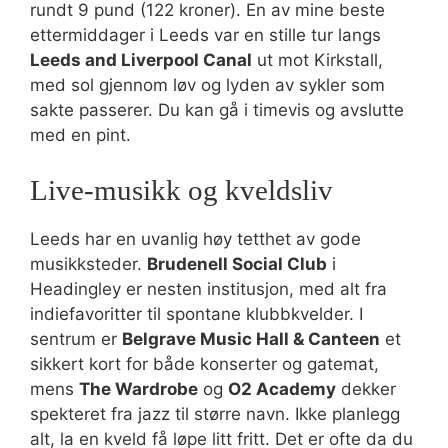
rundt 9 pund (122 kroner). En av mine beste
ettermiddager i Leeds var en stille tur langs
Leeds and Liverpool Canal
ut mot Kirkstall,
med sol gjennom løv og lyden av sykler som
sakte passerer. Du kan gå i timevis og avslutte
med en pint.
Live-musikk og kveldsliv
Leeds har en uvanlig høy tetthet av gode
musikksteder.
Brudenell Social Club
i
Headingley er nesten institusjon, med alt fra
indiefavoritter til spontane klubbkvelder. I
sentrum er
Belgrave Music Hall & Canteen
et
sikkert kort for både konserter og gatemat,
mens
The Wardrobe
og
O2 Academy
dekker
spekteret fra jazz til større navn. Ikke planlegg
alt, la en kveld få løpe litt fritt. Det er ofte da du