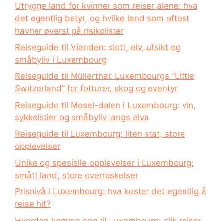
Utrygge land for kvinner som reiser alene: hva
det egentlig betyr, og hvilke land som oftest
havner øverst på risikolister
Reiseguide til Vianden: slott, elv, utsikt og
småbyliv i Luxembourg
Reiseguide til Müllerthal: Luxembourgs “Little
Switzerland” for fotturer, skog og eventyr
Reiseguide til Mosel-dalen i Luxembourg: vin,
sykkelstier og småbyliv langs elva
Reiseguide til Luxembourg: liten stat, store
opplevelser
Unike og spesielle opplevelser i Luxembourg:
smått land, store overraskelser
Prisnivå i Luxembourg: hva koster det egentlig å
reise hit?
Hvordan komme seg til Luxembourg: slik reiser