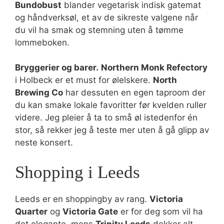
Bundobust
blander vegetarisk indisk gatemat
og håndverksøl, et av de sikreste valgene når
du vil ha smak og stemning uten å tømme
lommeboken.
Bryggerier og barer.
Northern Monk Refectory
i Holbeck er et must for ølelskere.
North
Brewing Co
har dessuten en egen taproom der
du kan smake lokale favoritter før kvelden ruller
videre. Jeg pleier å ta to små øl istedenfor én
stor, så rekker jeg å teste mer uten å gå glipp av
neste konsert.
Shopping i Leeds
Leeds er en shoppingby av rang.
Victoria
Quarter
og
Victoria Gate
er for deg som vil ha
det elegante, mens
Trinity Leeds
dekker alt