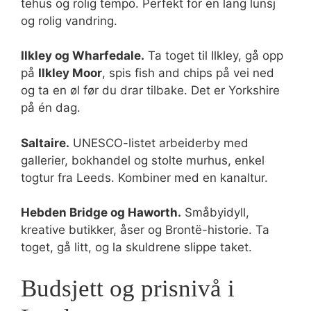
tehus og rolig tempo. Perfekt for en lang lunsj
og rolig vandring.
Ilkley og Wharfedale.
Ta toget til Ilkley, gå opp
på
Ilkley Moor
, spis fish and chips på vei ned
og ta en øl før du drar tilbake. Det er Yorkshire
på én dag.
Saltaire.
UNESCO-listet arbeiderby med
gallerier, bokhandel og stolte murhus, enkel
togtur fra Leeds. Kombiner med en kanaltur.
Hebden Bridge og Haworth.
Småbyidyll,
kreative butikker, åser og Brontë-historie. Ta
toget, gå litt, og la skuldrene slippe taket.
Budsjett og prisnivå i