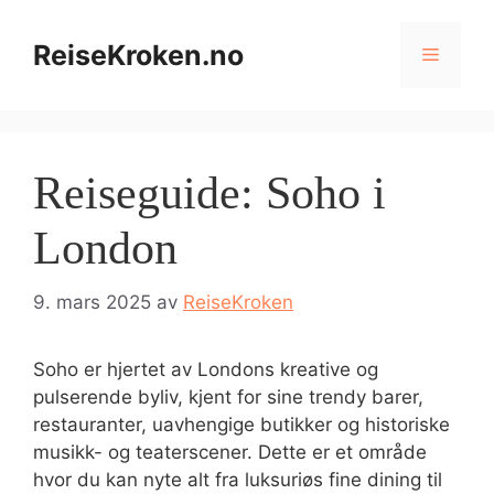
Hopp
til
ReiseKroken.no
Meny
innhold
Reiseguide: Soho i
London
9. mars 2025
av
ReiseKroken
Soho er hjertet av Londons kreative og
pulserende byliv, kjent for sine trendy barer,
restauranter, uavhengige butikker og historiske
musikk- og teaterscener. Dette er et område
hvor du kan nyte alt fra luksuriøs fine dining til