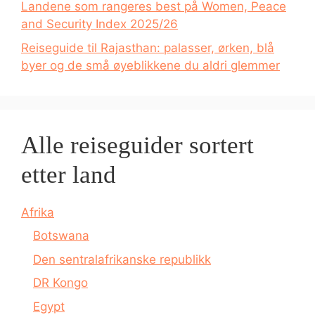
Landene som rangeres best på Women, Peace
and Security Index 2025/26
Reiseguide til Rajasthan: palasser, ørken, blå
byer og de små øyeblikkene du aldri glemmer
Alle reiseguider sortert
etter land
Afrika
Botswana
Den sentralafrikanske republikk
DR Kongo
Egypt