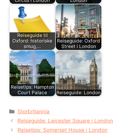
Circus i London
London
Reiseguide til
Oxford: historiske
Reiseguide: Oxford
smug,…
Street i London
Reisetips: Hampton
Court Palace
Reiseguide: London
Kategorier
Storbritannia
Reiseguide: Leicester Square i London
Reisetips: Somerset House i London