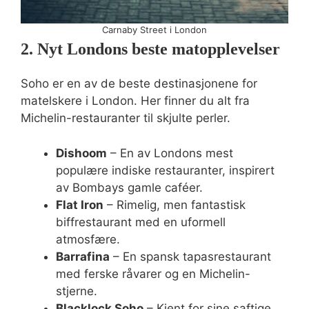
Carnaby Street i London
2. Nyt Londons beste matopplevelser
Soho er en av de beste destinasjonene for
matelskere i London. Her finner du alt fra
Michelin-restauranter til skjulte perler.
Dishoom
– En av Londons mest
populære indiske restauranter, inspirert
av Bombays gamle caféer.
Flat Iron
– Rimelig, men fantastisk
biffrestaurant med en uformell
atmosfære.
Barrafina
– En spansk tapasrestaurant
med ferske råvarer og en Michelin-
stjerne.
Blacklock Soho
– Kjent for sine saftige