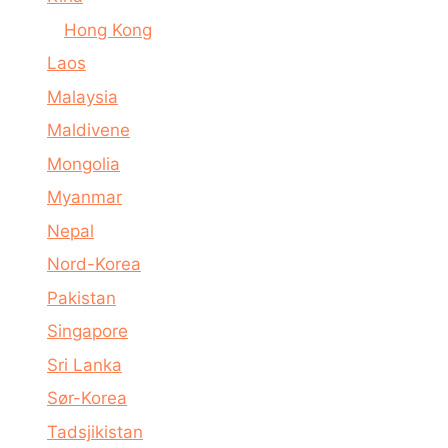
Hong Kong
Laos
Malaysia
Maldivene
Mongolia
Myanmar
Nepal
Nord-Korea
Pakistan
Singapore
Sri Lanka
Sør-Korea
Tadsjikistan