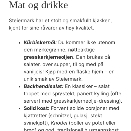
Mat og drikke
Steiermark har et stolt og smakfullt kjøkken,
kjent for sine råvarer av høy kvalitet.
Kürbiskernöl:
Du kommer ikke utenom
den mørkegrønne, nøtteaktige
gresskarkjerneoljen
. Den brukes på
salater, over supper, til og med på
vaniljeis! Kjøp med en flaske hjem – en
unik smak av Steiermark.
Backhendlsalat:
En klassiker – salat
toppet med sprøstekt, panert kylling (ofte
servert med gresskarkjerneolje-dressing).
Solid kost:
Forvent solide porsjoner med
kjøttretter (schnitzel, gulasj, stekt
svinekjøtt),
Knödel
(boller av potet eller
brød) og god, tradisjonell husmannskost