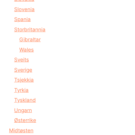
Slovenia
Spania
Storbritannia
Gibraltar
Wales
Sveits
Sverige
Tsjekkia
Tyrkia
Tyskland
Ungarn
Østerrike
Midtøsten