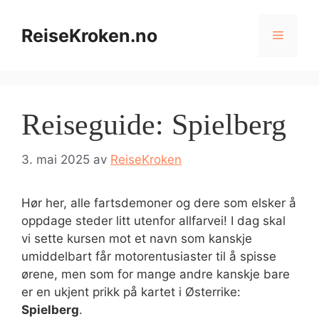
Hopp
til
ReiseKroken.no
Meny
innhold
Reiseguide: Spielberg
3. mai 2025
av
ReiseKroken
Hør her, alle fartsdemoner og dere som elsker å
oppdage steder litt utenfor allfarvei! I dag skal
vi sette kursen mot et navn som kanskje
umiddelbart får motorentusiaster til å spisse
ørene, men som for mange andre kanskje bare
er en ukjent prikk på kartet i Østerrike:
Spielberg
.