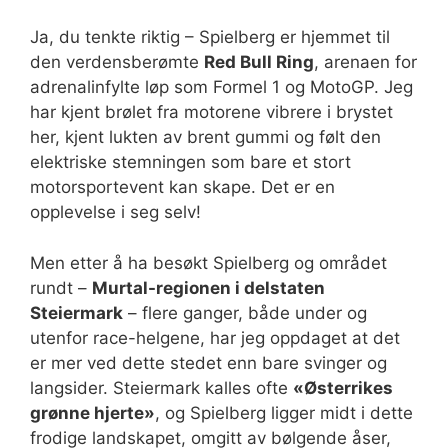
Ja, du tenkte riktig – Spielberg er hjemmet til
den verdensberømte
Red Bull Ring
, arenaen for
adrenalinfylte løp som Formel 1 og MotoGP. Jeg
har kjent brølet fra motorene vibrere i brystet
her, kjent lukten av brent gummi og følt den
elektriske stemningen som bare et stort
motorsportevent kan skape. Det er en
opplevelse i seg selv!
Men etter å ha besøkt Spielberg og området
rundt –
Murtal-regionen i delstaten
Steiermark
– flere ganger, både under og
utenfor race-helgene, har jeg oppdaget at det
er mer ved dette stedet enn bare svinger og
langsider. Steiermark kalles ofte
«Østerrikes
grønne hjerte»
, og Spielberg ligger midt i dette
frodige landskapet, omgitt av bølgende åser,