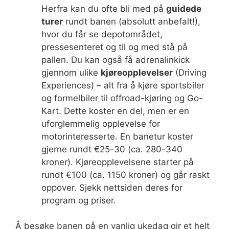
Herfra kan du ofte bli med på
guidede
turer
rundt banen (absolutt anbefalt!),
hvor du får se depotområdet,
pressesenteret og til og med stå på
pallen. Du kan også få adrenalinkick
gjennom ulike
kjøreopplevelser
(Driving
Experiences) – alt fra å kjøre sportsbiler
og formelbiler til offroad-kjøring og Go-
Kart. Dette koster en del, men er en
uforglemmelig opplevelse for
motorinteresserte. En banetur koster
gjerne rundt €25-30 (ca. 280-340
kroner). Kjøreopplevelsene starter på
rundt €100 (ca. 1150 kroner) og går raskt
oppover. Sjekk nettsiden deres for
program og priser.
Å besøke banen på en vanlig ukedag gir et helt