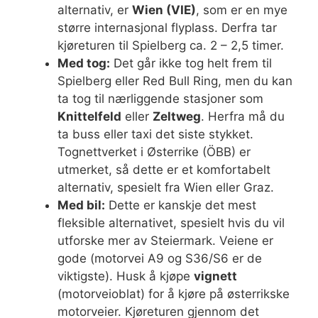
alternativ, er
Wien (VIE)
, som er en mye
større internasjonal flyplass. Derfra tar
kjøreturen til Spielberg ca. 2 – 2,5 timer.
Med tog:
Det går ikke tog helt frem til
Spielberg eller Red Bull Ring, men du kan
ta tog til nærliggende stasjoner som
Knittelfeld
eller
Zeltweg
. Herfra må du
ta buss eller taxi det siste stykket.
Tognettverket i Østerrike (ÖBB) er
utmerket, så dette er et komfortabelt
alternativ, spesielt fra Wien eller Graz.
Med bil:
Dette er kanskje det mest
fleksible alternativet, spesielt hvis du vil
utforske mer av Steiermark. Veiene er
gode (motorvei A9 og S36/S6 er de
viktigste). Husk å kjøpe
vignett
(motorveioblat) for å kjøre på østerrikske
motorveier. Kjøreturen gjennom det