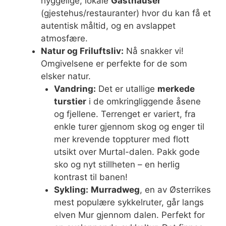
hyggelige, lokale
Gasthäuser
(gjestehus/restauranter) hvor du kan få et
autentisk måltid, og en avslappet
atmosfære.
Natur og Friluftsliv:
Nå snakker vi!
Omgivelsene er perfekte for de som
elsker natur.
Vandring:
Det er utallige
merkede
turstier
i de omkringliggende åsene
og fjellene. Terrenget er variert, fra
enkle turer gjennom skog og enger til
mer krevende toppturer med flott
utsikt over Murtal-dalen. Pakk gode
sko og nyt stillheten – en herlig
kontrast til banen!
Sykling:
Murradweg
, en av Østerrikes
mest populære sykkelruter, går langs
elven Mur gjennom dalen. Perfekt for