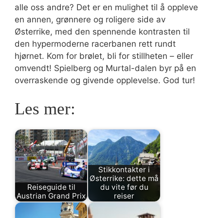
alle oss andre? Det er en mulighet til å oppleve
en annen, grønnere og roligere side av
Østerrike, med den spennende kontrasten til
den hypermoderne racerbanen rett rundt
hjørnet. Kom for brølet, bli for stillheten – eller
omvendt! Spielberg og Murtal-dalen byr på en
overraskende og givende opplevelse. God tur!
Les mer:
Stikkontakter i
Østerrike: dette må
Reiseguide til
du vite før du
Austrian Grand Prix
reiser