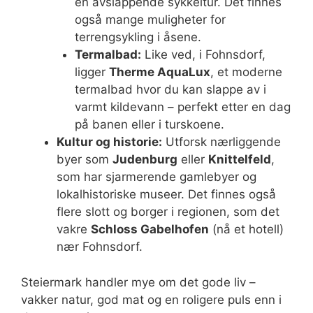
en avslappende sykkeltur. Det finnes
også mange muligheter for
terrengsykling i åsene.
Termalbad:
Like ved, i Fohnsdorf,
ligger
Therme AquaLux
, et moderne
termalbad hvor du kan slappe av i
varmt kildevann – perfekt etter en dag
på banen eller i turskoene.
Kultur og historie:
Utforsk nærliggende
byer som
Judenburg
eller
Knittelfeld
,
som har sjarmerende gamlebyer og
lokalhistoriske museer. Det finnes også
flere slott og borger i regionen, som det
vakre
Schloss Gabelhofen
(nå et hotell)
nær Fohnsdorf.
Steiermark handler mye om det gode liv –
vakker natur, god mat og en roligere puls enn i