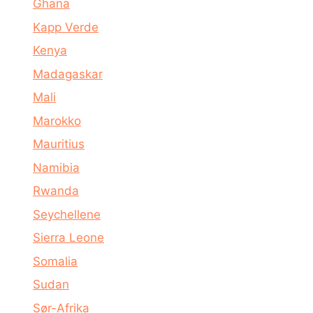
Ghana
Kapp Verde
Kenya
Madagaskar
Mali
Marokko
Mauritius
Namibia
Rwanda
Seychellene
Sierra Leone
Somalia
Sudan
Sør-Afrika