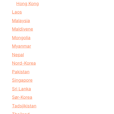
Hong Kong
Laos
Malaysia
Maldivene
Mongolia
Myanmar
Nepal
Nord-Korea
Pakistan
Singapore
Sri Lanka
Sør-Korea
Tadsjikistan