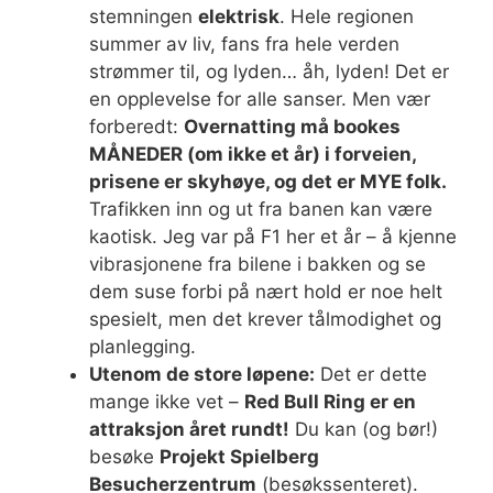
stemningen
elektrisk
. Hele regionen
summer av liv, fans fra hele verden
strømmer til, og lyden… åh, lyden! Det er
en opplevelse for alle sanser. Men vær
forberedt:
Overnatting må bookes
MÅNEDER (om ikke et år) i forveien,
prisene er skyhøye, og det er MYE folk.
Trafikken inn og ut fra banen kan være
kaotisk. Jeg var på F1 her et år – å kjenne
vibrasjonene fra bilene i bakken og se
dem suse forbi på nært hold er noe helt
spesielt, men det krever tålmodighet og
planlegging.
Utenom de store løpene:
Det er dette
mange ikke vet –
Red Bull Ring er en
attraksjon året rundt!
Du kan (og bør!)
besøke
Projekt Spielberg
Besucherzentrum
(besøkssenteret).