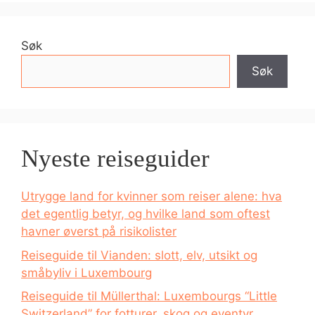
Søk
Søk
Nyeste reiseguider
Utrygge land for kvinner som reiser alene: hva
det egentlig betyr, og hvilke land som oftest
havner øverst på risikolister
Reiseguide til Vianden: slott, elv, utsikt og
småbyliv i Luxembourg
Reiseguide til Müllerthal: Luxembourgs “Little
Switzerland” for fotturer, skog og eventyr