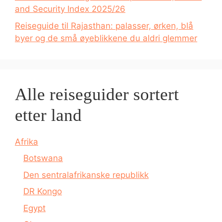
and Security Index 2025/26
Reiseguide til Rajasthan: palasser, ørken, blå
byer og de små øyeblikkene du aldri glemmer
Alle reiseguider sortert
etter land
Afrika
Botswana
Den sentralafrikanske republikk
DR Kongo
Egypt