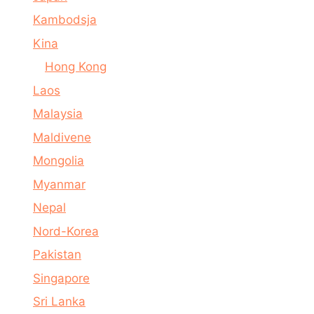
Kambodsja
Kina
Hong Kong
Laos
Malaysia
Maldivene
Mongolia
Myanmar
Nepal
Nord-Korea
Pakistan
Singapore
Sri Lanka