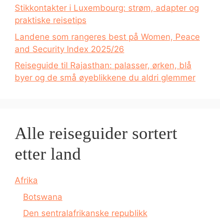
Stikkontakter i Luxembourg: strøm, adapter og
praktiske reisetips
Landene som rangeres best på Women, Peace
and Security Index 2025/26
Reiseguide til Rajasthan: palasser, ørken, blå
byer og de små øyeblikkene du aldri glemmer
Alle reiseguider sortert
etter land
Afrika
Botswana
Den sentralafrikanske republikk