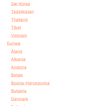
Sør-Korea
Tadsjikistan
Thailand
Tibet
Vietnam
Europa
Åland
Albania
Andorra
Belgia
Bosnia-Hercegovina
Bulgaria
Danmark