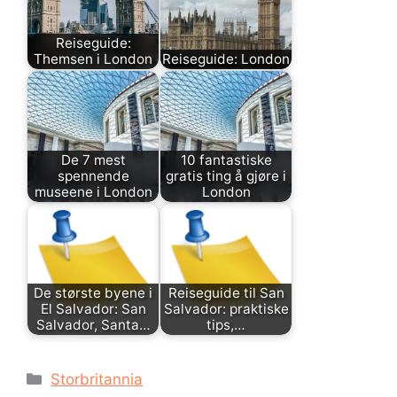
Reiseguide:
Themsen i London
Reiseguide: London
De 7 mest
10 fantastiske
spennende
gratis ting å gjøre i
museene i London
London
De største byene i
Reiseguide til San
El Salvador: San
Salvador: praktiske
Salvador, Santa…
tips,…
Kategorier
Storbritannia