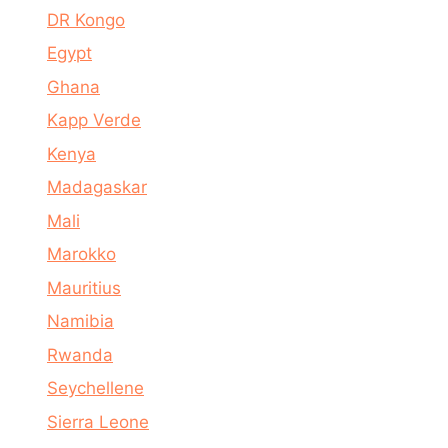
DR Kongo
Egypt
Ghana
Kapp Verde
Kenya
Madagaskar
Mali
Marokko
Mauritius
Namibia
Rwanda
Seychellene
Sierra Leone