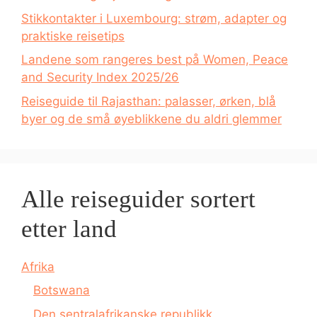
Stikkontakter i Luxembourg: strøm, adapter og
praktiske reisetips
Landene som rangeres best på Women, Peace
and Security Index 2025/26
Reiseguide til Rajasthan: palasser, ørken, blå
byer og de små øyeblikkene du aldri glemmer
Alle reiseguider sortert
etter land
Afrika
Botswana
Den sentralafrikanske republikk