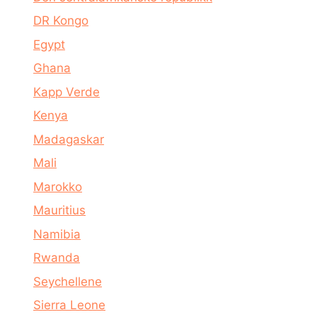
DR Kongo
Egypt
Ghana
Kapp Verde
Kenya
Madagaskar
Mali
Marokko
Mauritius
Namibia
Rwanda
Seychellene
Sierra Leone