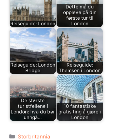
Dette må du
oppleve på din
første tur til
Reiseguide: London
London
Reiseguide: London
Reiseguide:
Bridge
Themsen i London
De største
turistfellene i
10 fantastiske
London: hva du bør
gratis ting å gjøre i
unngå…
London
Kategorier
Storbritannia