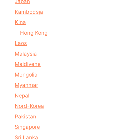
Japan
Kambodsja
Kina
Hong Kong
Laos
Malaysia
Maldivene
Mongolia
Myanmar
Nepal
Nord-Korea
Pakistan
Singapore
Sri Lanka