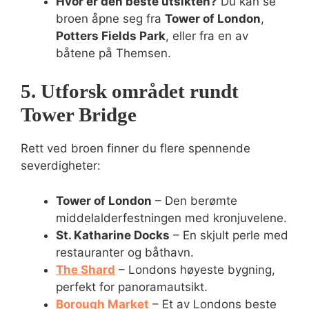
Hvor er den beste utsikten?
Du kan se
broen åpne seg fra
Tower of London
,
Potters Fields Park
, eller fra en av
båtene på Themsen.
5. Utforsk området rundt
Tower Bridge
Rett ved broen finner du flere spennende
severdigheter:
Tower of London
– Den berømte
middelalderfestningen med kronjuvelene.
St. Katharine Docks
– En skjult perle med
restauranter og båthavn.
The Shard
– Londons høyeste bygning,
perfekt for panoramautsikt.
Borough Market
– Et av Londons beste