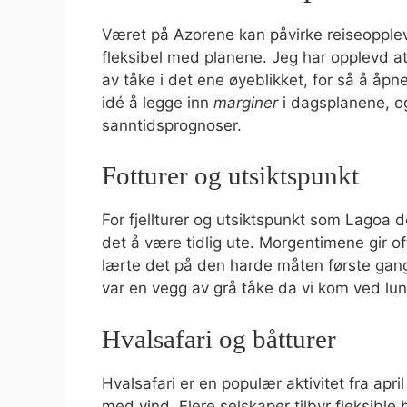
Været på Azorene kan påvirke reiseoppleve
fleksibel med planene. Jeg har opplevd at 
av tåke i det ene øyeblikket, for så å åpn
idé å legge inn
marginer
i dagsplanene, og
sanntidsprognoser.
Fotturer og utsiktspunkt
For fjellturer og utsiktspunkt som Lagoa d
det å være tidlig ute. Morgentimene gir of
lærte det på den harde måten første gang
var en vegg av grå tåke da vi kom ved luns
Hvalsafari og båtturer
Hvalsafari er en populær aktivitet fra apri
med vind. Flere selskaper tilbyr fleksible b