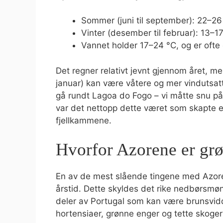
Sommer (juni til september): 22–26
Vinter (desember til februar): 13–1
Vannet holder 17–24 °C, og er ofte 
Det regner relativt jevnt gjennom året, m
januar) kan være våtere og mer vindutsatt
gå rundt Lagoa do Fogo – vi måtte snu på 
var det nettopp dette været som skapte 
fjellkammene.
Hvorfor Azorene er grø
En av de mest slående tingene med Azore
årstid. Dette skyldes det rike nedbørsmønst
deler av Portugal som kan være brunsvi
hortensiaer, grønne enger og tette skoger