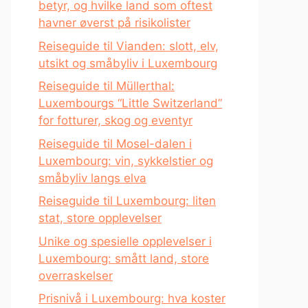
betyr, og hvilke land som oftest
havner øverst på risikolister
Reiseguide til Vianden: slott, elv,
utsikt og småbyliv i Luxembourg
Reiseguide til Müllerthal:
Luxembourgs “Little Switzerland”
for fotturer, skog og eventyr
Reiseguide til Mosel-dalen i
Luxembourg: vin, sykkelstier og
småbyliv langs elva
Reiseguide til Luxembourg: liten
stat, store opplevelser
Unike og spesielle opplevelser i
Luxembourg: smått land, store
overraskelser
Prisnivå i Luxembourg: hva koster