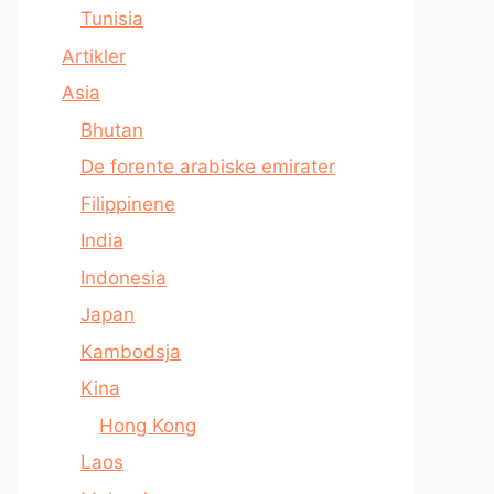
Tunisia
Artikler
Asia
Bhutan
De forente arabiske emirater
Filippinene
India
Indonesia
Japan
Kambodsja
Kina
Hong Kong
Laos