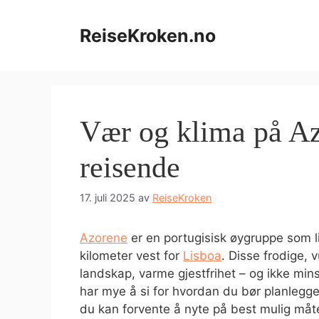
Hopp
til
ReiseKroken.no
innhold
Vær og klima på Az
reisende
17. juli 2025
av
ReiseKroken
Azorene
er en portugisisk øygruppe som li
kilometer vest for
Lisboa
. Disse frodige, 
landskap, varme gjestfrihet – og ikke min
har mye å si for hvordan du bør planlegge 
du kan forvente å nyte på best mulig måt