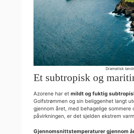
Dramatisk land
Et subtropisk og marit
Azorene har et
mildt og fuktig subtropis
Golfstrømmen og sin beliggenhet langt ute
gjennom året, med behagelige sommere og
påvirkningen, er det sjelden ekstrem varm
Gjennomsnittstemperaturer gjennom år