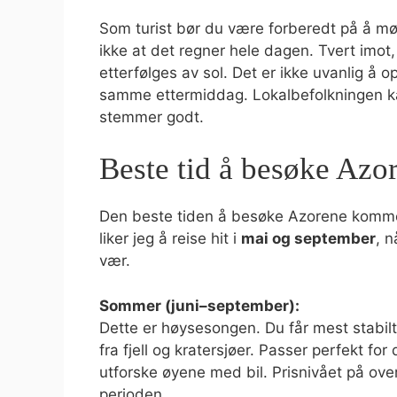
Som turist bør du være forberedt på å mø
ikke at det regner hele dagen. Tvert imot
etterfølges av sol. Det er ikke uvanlig å o
samme ettermiddag. Lokalbefolkningen kall
stemmer godt.
Beste tid å besøke Azo
Den beste tiden å besøke Azorene kommer 
liker jeg å reise hit i
mai og september
, n
vær.
Sommer (juni–september):
Dette er høysesongen. Du får mest stabil
fra fjell og kratersjøer. Passer perfekt fo
utforske øyene med bil. Prisnivået på over
perioden.