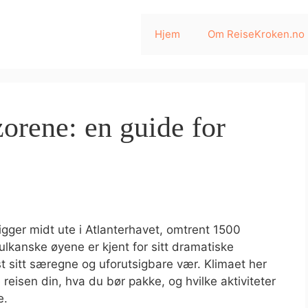
Hjem
Om ReiseKroken.no
orene: en guide for
gger midt ute i Atlanterhavet, omtrent 1500
vulkanske øyene er kjent for sitt dramatiske
st sitt særegne og uforutsigbare vær. Klimaet her
reisen din, hva du bør pakke, og hvilke aktiviteter
e.