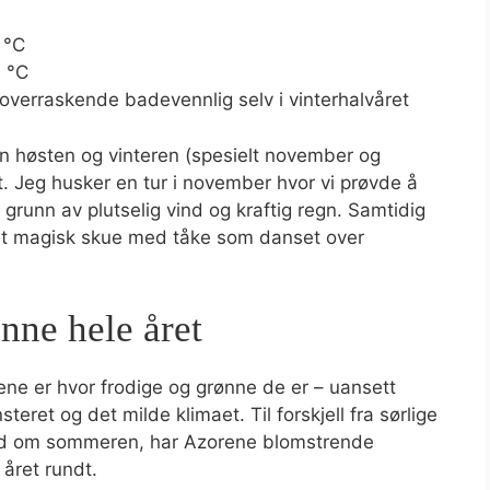
 °C
7 °C
overraskende badevennlig selv i vinterhalvåret
en høsten og vinteren (spesielt november og
. Jeg husker en tur i november hvor vi prøvde å
grunn av plutselig vind og kraftig regn. Samtidig
et magisk skue med tåke som danset over
nne hele året
ne er hvor frodige og grønne de er – uansett
eret og det milde klimaet. Til forskjell fra sørlige
dd om sommeren, har Azorene blomstrende
 året rundt.