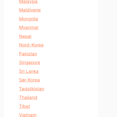
Malaysia
Maldivene
Mongolia
Myanmar
Nepal
Nord-Korea
Pakistan
Singapore
Sri Lanka
Sør-Korea
Tadsjikistan
Thailand
Tibet
Vietnam