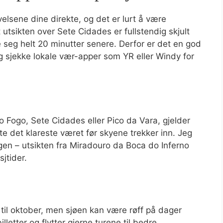
lsene dine direkte, og det er lurt å være
utsikten over Sete Cidades er fullstendig skjult
e seg helt 20 minutter senere. Derfor er det en god
 sjekke lokale vær-apper som YR eller Windy for
o Fogo, Sete Cidades eller Pico da Vara, gjelder
te det klareste været før skyene trekker inn. Jeg
en – utsikten fra Miradouro da Boca do Inferno
jtider.
l til oktober, men sjøen kan være røff på dager
illetter og flytter gjerne turene til bedre