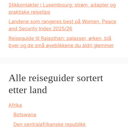
Stikkontakter i Luxembourg: strøm, adapter og
praktiske reisetips
Landene som rangeres best på Women, Peace
and Security Index 2025/26
Reiseguide til Rajasthan: palasser, ørken, blå
byer og de små øyeblikkene du aldri glemmer
Alle reiseguider sortert
etter land
Afrika
Botswana
Den sentralafrikanske republikk