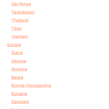
Sør-Korea
Tadsjikistan
Thailand
Tibet
Vietnam
Europa
Åland
Albania
Andorra
Belgia
Bosnia-Hercegovina
Bulgaria
Danmark