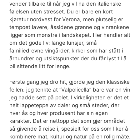
vender tilbake til når jeg vil ha den italienske
følelsen uten stresset. Du er bare en kort
kjøretur nordvest for Verona, men plutselig er
tempoet lavere, åssidene grønne og vinrankene
ligger som mønstre i landskapet. Her handler alt
om det gode liv: lange lunsjer, små
familiedrevne vingårder, kirker som har stått i
århundrer og utsiktspunkter der du får lyst til å
bli sittende litt for lenge.
Første gang jeg dro hit, gjorde jeg den klassiske
feilen: jeg tenkte at “Valpolicella” bare var en vin
jeg hadde sett på polet. I virkeligheten er det et
helt lappeteppe av daler og små steder, der
hver ås og hver produsent har sin egen
karakter. Det er nettopp det som gjør området
så givende å reise i, spesielt for oss som liker å
kombinere mat, kultur og natur på en rolig måte.