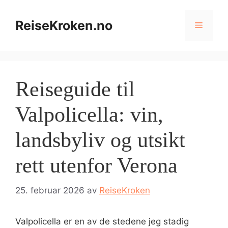
Hopp
til
ReiseKroken.no
Meny
innhold
Reiseguide til
Valpolicella: vin,
landsbyliv og utsikt
rett utenfor Verona
25. februar 2026
av
ReiseKroken
Valpolicella er en av de stedene jeg stadig