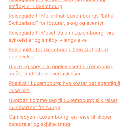
småbyliv i Luxembourg
Reiseguide til Müllerthal: Luxembourgs “Little
Switzerland” for fotturer, skog og eventyr
Reiseguide til Mosel-dalen i Luxembourg: vin,
sykkelstier og småbyliv langs elva
Reiseguide til Luxembourg: liten stat, store
opplevelser
Unike og spesielle opplevelser i Luxembourg:
smått land, store overraskelser
Prisnivå i Luxembourg: hva koster det egentlig å
reise hit?
Hvordan komme seg til Luxembourg: slik reiser
du smartest fra Norge
Gamlebyen i Luxembourg: en reise til klipper,
katedraler og skjulte smug