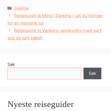
Kategorier
Sverige
Reiseguide til Mora i Dalarna – alt du trenger
for en minnerik tur
Reiseguide til Varberg: vestkystby med surf,
spa og salt sjøluft
Søk
Søk
Nyeste reiseguider