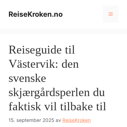
Hopp
til
ReiseKroken.no
Meny
innhold
Reiseguide til
Västervik: den
svenske
skjærgårdsperlen du
faktisk vil tilbake til
15. september 2025
av
ReiseKroken