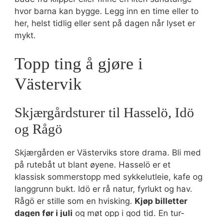
hvor barna kan bygge. Legg inn en time eller to
her, helst tidlig eller sent på dagen når lyset er
mykt.
Topp ting å gjøre i
Västervik
Skjærgårdsturer til Hasselö, Idö
og Rågö
Skjærgården er Västerviks store drama. Bli med
på rutebåt ut blant øyene. Hasselö er et
klassisk sommerstopp med sykkelutleie, kafe og
langgrunn bukt. Idö er rå natur, fyrlukt og hav.
Rågö er stille som en hvisking.
Kjøp billetter
dagen før i juli
og møt opp i god tid. En tur-