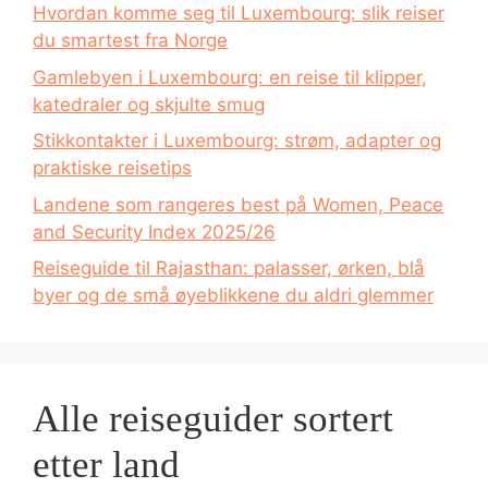
Hvordan komme seg til Luxembourg: slik reiser
du smartest fra Norge
Gamlebyen i Luxembourg: en reise til klipper,
katedraler og skjulte smug
Stikkontakter i Luxembourg: strøm, adapter og
praktiske reisetips
Landene som rangeres best på Women, Peace
and Security Index 2025/26
Reiseguide til Rajasthan: palasser, ørken, blå
byer og de små øyeblikkene du aldri glemmer
Alle reiseguider sortert
etter land