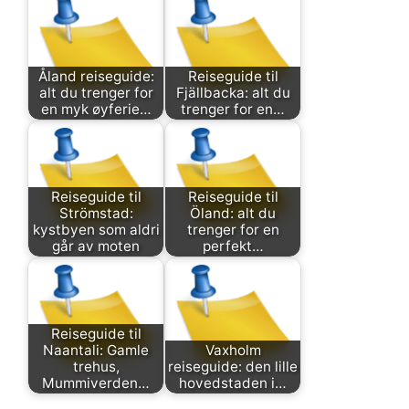
Åland reiseguide:
Reiseguide til
alt du trenger for
Fjällbacka: alt du
en myk øyferie…
trenger for en…
Reiseguide til
Reiseguide til
Strömstad:
Öland: alt du
kystbyen som aldri
trenger for en
går av moten
perfekt…
Reiseguide til
Naantali: Gamle
Vaxholm
trehus,
reiseguide: den lille
Mummiverden…
hovedstaden i…