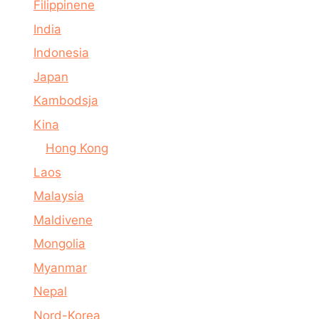
Filippinene
India
Indonesia
Japan
Kambodsja
Kina
Hong Kong
Laos
Malaysia
Maldivene
Mongolia
Myanmar
Nepal
Nord-Korea