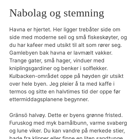
Nabolag og stemning
Havna er hjertet. Her ligger trebåter side om
side med moderne seil og små fiskeskøyter, og
du har kafeer med utsikt til alt som rører seg.
Gamlebyen bak havna er lavmælt vakker.
Trange gater, små hager, vinduer med
kniplingsgardiner og benker i solflekker.
Kulbacken-området oppe på høyden gir utsikt
over hele byen. Jeg pleier å ta med kaffe i
termos og sitte en halvtimes tid der oppe før
ettermiddagsplanene begynner.
Gränsö halvøy. Dette er byens grønne fristed.
Furuskog med myk barnålbunn, varme svaberg
og lune viker. Du kan vandre på merkede stier,
bade fra klipper eller finne en liten sandtunge