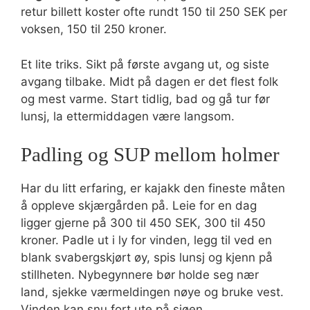
retur billett koster ofte rundt 150 til 250 SEK per
voksen, 150 til 250 kroner.
Et lite triks. Sikt på første avgang ut, og siste
avgang tilbake. Midt på dagen er det flest folk
og mest varme. Start tidlig, bad og gå tur før
lunsj, la ettermiddagen være langsom.
Padling og SUP mellom holmer
Har du litt erfaring, er kajakk den fineste måten
å oppleve skjærgården på. Leie for en dag
ligger gjerne på 300 til 450 SEK, 300 til 450
kroner. Padle ut i ly for vinden, legg til ved en
blank svabergskjørt øy, spis lunsj og kjenn på
stillheten. Nybegynnere bør holde seg nær
land, sjekke værmeldingen nøye og bruke vest.
Vinden kan snu fort ute på sjøen.