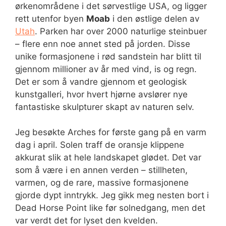
ørkenområdene i det sørvestlige USA, og ligger
rett utenfor byen
Moab
i den østlige delen av
Utah
. Parken har over 2000 naturlige steinbuer
– flere enn noe annet sted på jorden. Disse
unike formasjonene i rød sandstein har blitt til
gjennom millioner av år med vind, is og regn.
Det er som å vandre gjennom et geologisk
kunstgalleri, hvor hvert hjørne avslører nye
fantastiske skulpturer skapt av naturen selv.
Jeg besøkte Arches for første gang på en varm
dag i april. Solen traff de oransje klippene
akkurat slik at hele landskapet glødet. Det var
som å være i en annen verden – stillheten,
varmen, og de rare, massive formasjonene
gjorde dypt inntrykk. Jeg gikk meg nesten bort i
Dead Horse Point like før solnedgang, men det
var verdt det for lyset den kvelden.