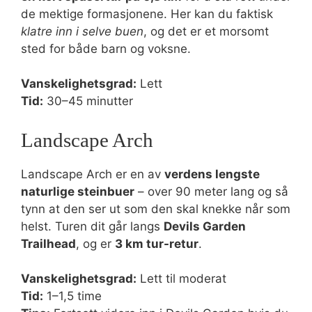
de mektige formasjonene. Her kan du faktisk
klatre inn i selve buen
, og det er et morsomt
sted for både barn og voksne.
Vanskelighetsgrad:
Lett
Tid:
30–45 minutter
Landscape Arch
Landscape Arch er en av
verdens lengste
naturlige steinbuer
– over 90 meter lang og så
tynn at den ser ut som den skal knekke når som
helst. Turen dit går langs
Devils Garden
Trailhead
, og er
3 km tur-retur
.
Vanskelighetsgrad:
Lett til moderat
Tid:
1–1,5 time