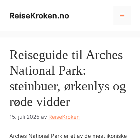
Hopp
til
ReiseKroken.no
Meny
innhold
Reiseguide til Arches
National Park:
steinbuer, ørkenlys og
røde vidder
15. juli 2025
av
ReiseKroken
Arches National Park er et av de mest ikoniske