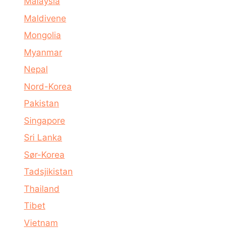
Malaysia
Maldivene
Mongolia
Myanmar
Nepal
Nord-Korea
Pakistan
Singapore
Sri Lanka
Sør-Korea
Tadsjikistan
Thailand
Tibet
Vietnam