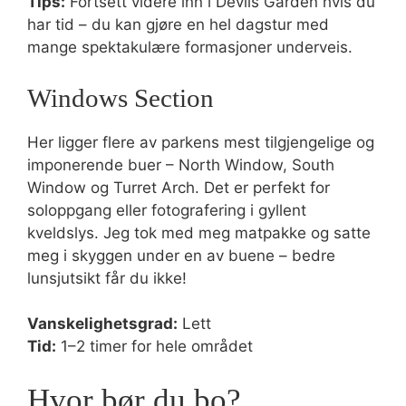
Tips:
Fortsett videre inn i Devils Garden hvis du
har tid – du kan gjøre en hel dagstur med
mange spektakulære formasjoner underveis.
Windows Section
Her ligger flere av parkens mest tilgjengelige og
imponerende buer – North Window, South
Window og Turret Arch. Det er perfekt for
soloppgang eller fotografering i gyllent
kveldslys. Jeg tok med meg matpakke og satte
meg i skyggen under en av buene – bedre
lunsjutsikt får du ikke!
Vanskelighetsgrad:
Lett
Tid:
1–2 timer for hele området
Hvor bør du bo?