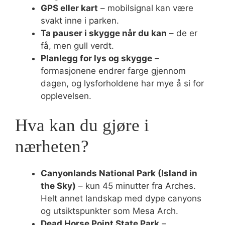
GPS eller kart
– mobilsignal kan være
svakt inne i parken.
Ta pauser i skygge når du kan
– de er
få, men gull verdt.
Planlegg for lys og skygge
–
formasjonene endrer farge gjennom
dagen, og lysforholdene har mye å si for
opplevelsen.
Hva kan du gjøre i
nærheten?
Canyonlands National Park (Island in
the Sky)
– kun 45 minutter fra Arches.
Helt annet landskap med dype canyons
og utsiktspunkter som Mesa Arch.
Dead Horse Point State Park
–