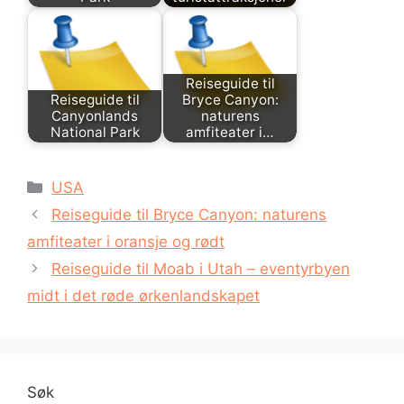
Reiseguide til
Reiseguide til
Bryce Canyon:
Canyonlands
naturens
National Park
amfiteater i…
Kategorier
USA
Reiseguide til Bryce Canyon: naturens
amfiteater i oransje og rødt
Reiseguide til Moab i Utah – eventyrbyen
midt i det røde ørkenlandskapet
Søk