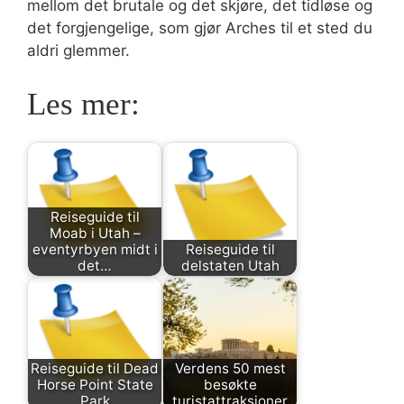
mellom det brutale og det skjøre, det tidløse og
det forgjengelige, som gjør Arches til et sted du
aldri glemmer.
Les mer:
Reiseguide til
Moab i Utah –
eventyrbyen midt i
Reiseguide til
det…
delstaten Utah
Reiseguide til Dead
Verdens 50 mest
Horse Point State
besøkte
Park
turistattraksjoner