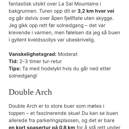
fantastisk utsikt over La Sal Mountains i
bakgrunnen. Turen opp dit er
3,2 km hver vei
og går delvis over åpen fjellflate uten skygge.
Jeg gikk opp rett før solnedgang – det var
krevende i varmen, men følelsen da jeg så buen
i gyllent kveldssollys var ubeskrivelig.
Vanskelighetsgrad:
Moderat
Tid:
2–3 timer tur-retur
Tips:
Ta med hodelykt hvis du går ned etter
solnedgang!
Double Arch
Double Arch er to store buer som møtes i
toppen – et fascinerende skue! Du kan se buen
allerede fra parkeringsplassen, og det er bare
en kort spasertur på 0,8 km
for å stå rett under