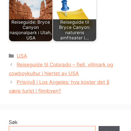
Reiseguide: Bryce
Reiseguide til
Canyon
Bryce Canyon:
nasjonalpark i Utah,
naturens
USA
amfiteater i…
Kategorier
USA
Reiseguide til Colorado – fjell, villmark og
cowboykultur i hjertet av USA
Prisnivå i Los Angeles: hva koster det å
være turist i filmbyen?
Søk