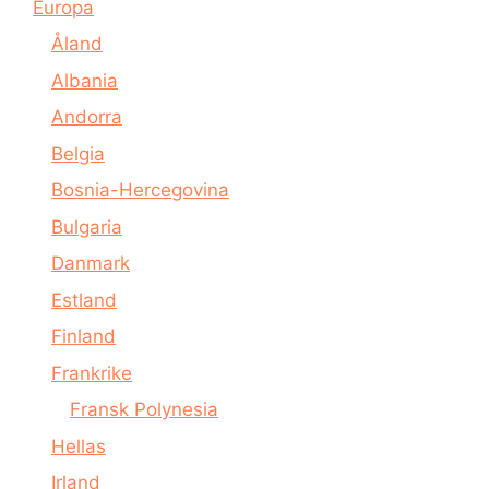
Europa
Åland
Albania
Andorra
Belgia
Bosnia-Hercegovina
Bulgaria
Danmark
Estland
Finland
Frankrike
Fransk Polynesia
Hellas
Irland