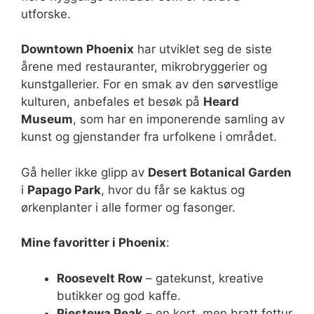
utforske.
Downtown Phoenix
har utviklet seg de siste
årene med restauranter, mikrobryggerier og
kunstgallerier. For en smak av den sørvestlige
kulturen, anbefales et besøk på
Heard
Museum
, som har en imponerende samling av
kunst og gjenstander fra urfolkene i området.
Gå heller ikke glipp av
Desert Botanical Garden
i
Papago Park
, hvor du får se kaktus og
ørkenplanter i alle former og fasonger.
Mine favoritter i Phoenix
:
Roosevelt Row
– gatekunst, kreative
butikker og god kaffe.
Piestewa Peak
– en kort, men bratt fottur