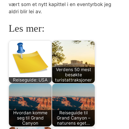
vært som et nytt kapittel i en eventyrbok jeg
aldri blir lei av.
Les mer:
Verdens 50 mest
besøkte
Reiseguide: USA
turistattraksjoner
Hvordan komme
Reiseguide til
seg til Grand
Grand Canyon –
Canyon
naturens eget…