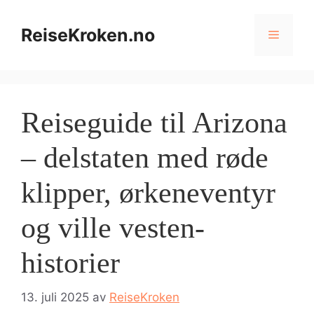
Hopp
til
ReiseKroken.no
Meny
innhold
Reiseguide til Arizona
– delstaten med røde
klipper, ørkeneventyr
og ville vesten-
historier
13. juli 2025
av
ReiseKroken